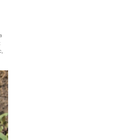
a
t
c,