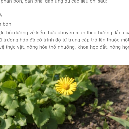
phân bón, cần phải đáp ứng đủ các tiêu chí sau:
ể
n bón
ược bồi dưỡng về kiến thức chuyên môn theo hướng dẫn củ
ừ trường hợp đã có trình độ từ trung cấp trở lên thuộc mộ
 vệ thực vật, nông hóa thổ nhưỡng, khoa học đất, nông họ