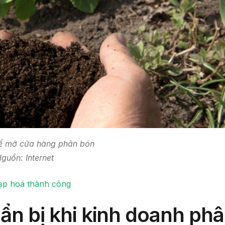
để mở cửa hàng phân bón
guồn: Internet
ạp hoá thành công
ẩn bị khi kinh doanh ph