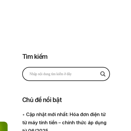
Đăng nhập
Đăng ký
 thuế
Về chúng tôi
Tìm kiếm
ị
Chủ đề nổi bật
•
Cập nhật mới nhất: Hóa đơn điện tử
từ máy tính tiền – chính thức áp dụng
từ 06/2025