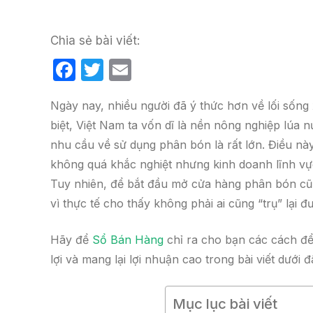
Chia sẻ bài viết:
F
T
E
a
w
m
Ngày nay, nhiều người đã ý thức hơn về lối sống
c
itt
ail
biệt, Việt Nam ta vốn dĩ là nền nông nghiệp lúa
e
er
nhu cầu về sử dụng phân bón là rất lớn. Điều nà
b
không quá khắc nghiệt nhưng kinh doanh lĩnh vực
o
Tuy nhiên, để bắt đầu mở cửa hàng phân bón cũng
o
vì thực tế cho thấy không phải ai cũng “trụ” lại 
k
Hãy để
Sổ Bán Hàng
chỉ ra cho bạn các cách để
lợi và mang lại lợi nhuận cao trong bài viết dưới 
Mục lục bài viết