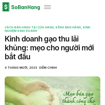
Sản phẩm
Giải pháp
CÁCH BÁN HÀNG TẠI CỬA HÀNG
,
KÊNH BÁN HÀNG
,
KINH
Bảng giá
NGHIỆM KINH DOANH
Kinh doanh gạo thu lãi
Blog
khủng: mẹo cho người mới
Thông tin thuế
bắt đầu
Về chúng tôi
4 THÁNG MƯỜI, 2023
DIỄM CHINH