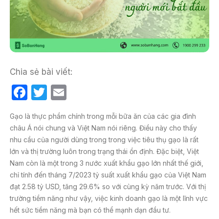
Chia sẻ bài viết:
F
T
E
a
w
m
Gạo là thực phẩm chính trong mỗi bữa ăn của các gia đình
c
itt
ail
châu Á nói chung và Việt Nam nói riêng. Điều này cho thấy
e
er
nhu cầu của người dùng trong trong việc tiêu thụ gạo là rất
b
lớn và thị trường luôn trong trạng thái ổn định. Đặc biệt, Việt
Nam còn là một trong 3 nước xuất khẩu gạo lớn nhất thế giới,
o
chỉ tính đến tháng 7/2023 tỷ suất xuất khẩu gạo của Việt Nam
o
đạt 2.58 tỷ USD, tăng 29.6% so với cùng kỳ năm trước. Với thị
k
trường tiềm năng như vậy, việc kinh doanh gạo là một lĩnh vực
hết sức tiềm năng mà bạn có thể mạnh dạn đầu tư.