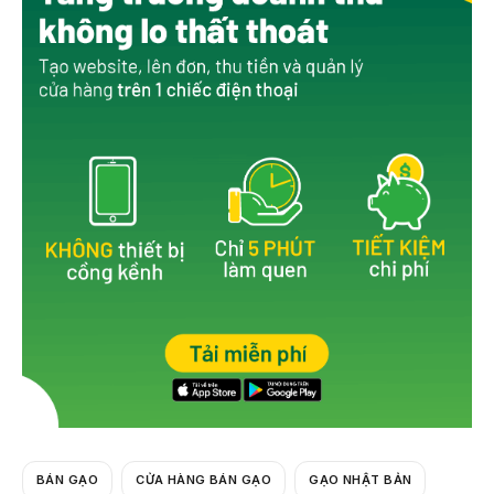
e
er
b
o
o
k
BÁN GẠO
CỬA HÀNG BÁN GẠO
GẠO NHẬT BẢN