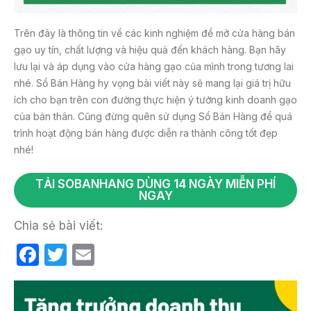
Trên đây là thông tin về các kinh nghiệm để mở cửa hàng bán
gạo uy tín, chất lượng và hiệu quả đến khách hàng. Bạn hãy
lưu lại và áp dụng vào cửa hàng gạo của mình trong tương lai
nhé. Sổ Bán Hàng hy vọng bài viết này sẽ mang lại giá trị hữu
ích cho bạn trên con đường thực hiện ý tưởng kinh doanh gạo
của bản thân. Cũng đừng quên sử dụng Sổ Bán Hàng để quá
trình hoạt động bán hàng được diễn ra thành công tốt đẹp
nhé!
TẢI SOBANHANG DÙNG 14 NGÀY MIỄN PHÍ
NGAY
Chia sẻ bài viết:
F
T
E
a
w
m
c
itt
ail