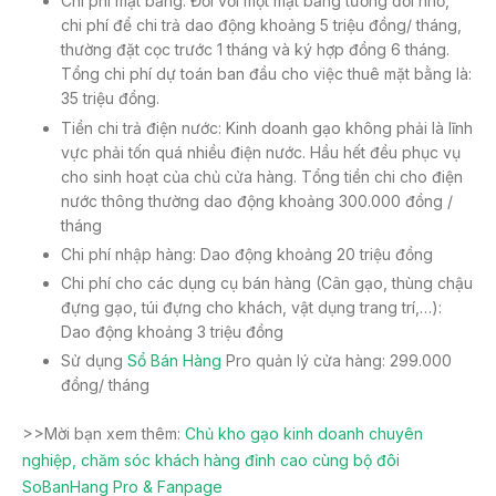
Chi phí mặt bằng: Đối với một mặt bằng tương đối nhỏ,
chi phí để chi trả dao động khoảng 5 triệu đồng/ tháng,
thường đặt cọc trước 1 tháng và ký hợp đồng 6 tháng.
Tổng chi phí dự toán ban đầu cho việc thuê mặt bằng là:
35 triệu đồng.
Tiền chi trả điện nước: Kinh doanh gạo không phải là lĩnh
vực phải tốn quá nhiều điện nước. Hầu hết đều phục vụ
cho sinh hoạt của chủ cửa hàng. Tổng tiền chi cho điện
nước thông thường dao động khoảng 300.000 đồng /
tháng
Chi phí nhập hàng: Dao động khoảng 20 triệu đồng
Chi phí cho các dụng cụ bán hàng (Cân gạo, thùng chậu
đựng gạo, túi đựng cho khách, vật dụng trang trí,…):
Dao động khoảng 3 triệu đồng
Sử dụng
Sổ Bán Hàng
Pro quản lý cửa hàng: 299.000
đồng/ tháng
>>Mời bạn xem thêm:
Chủ kho gạo kinh doanh chuyên
nghiệp, chăm sóc khách hàng đỉnh cao cùng bộ đôi
SoBanHang Pro & Fanpage