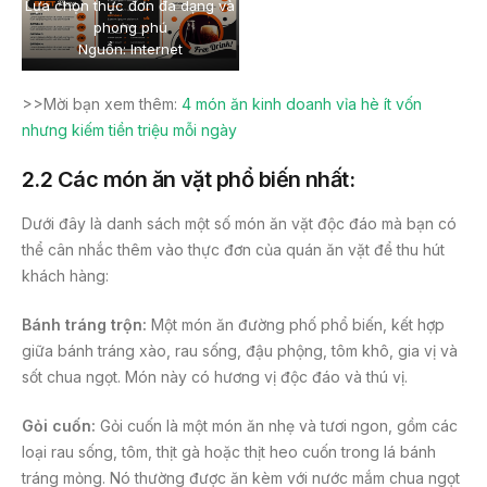
Lựa chọn thực đơn đa dạng và
phong phú
Nguồn: Internet
>>Mời bạn xem thêm:
4 món ăn kinh doanh vỉa hè ít vốn
nhưng kiếm tiền triệu mỗi ngày
2.2 Các món ăn vặt phổ biến nhất:
Dưới đây là danh sách một số món ăn vặt độc đáo mà bạn có
thể cân nhắc thêm vào thực đơn của quán ăn vặt để thu hút
khách hàng:
Bánh tráng trộn:
Một món ăn đường phố phổ biến, kết hợp
giữa bánh tráng xào, rau sống, đậu phộng, tôm khô, gia vị và
sốt chua ngọt. Món này có hương vị độc đáo và thú vị.
Gỏi cuốn:
Gỏi cuốn là một món ăn nhẹ và tươi ngon, gồm các
loại rau sống, tôm, thịt gà hoặc thịt heo cuốn trong lá bánh
tráng mỏng. Nó thường được ăn kèm với nước mắm chua ngọt