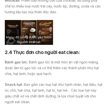
Mocktail:
Phiên bản không cồn của cocktail, đồ uống pha
chế từ nhiều loại nước trái cây, nước ép, đường, soda và các
hương liệu tạo mùi thơm độc đáo.
Menu đồ uống được yêu thích
Nguồn: Internet
2.4 Thực đơn cho người eat clean:
Bánh gạo lức:
Bánh gạo lức là một món ăn vặt ngon miệng,
được làm từ gạo lức và có thể thêm các thành phần như hạt
chia, hạt lanh, hoặc quả hạch.
Snack hạt:
Bao gồm các loại hạt như hạnh nhân, hạt điều, hạt
óc chó, hạt chia, hạt lanh, hạt bí, hạt mè… Các loại hạt này
giàu chất xơ và chất dinh dưỡng, là lựa chọn tuyệt vời cho
người eat clean.