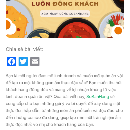
Chia sẻ bài viết:
F
T
E
a
w
m
Bạn là một người đam mê kinh doanh và muốn mở quán ăn vặt
c
itt
ail
để tạo ra một không gian ẩm thực đặc sắc? Bạn muốn thu hút
e
er
khách hàng đông đúc và mang về lợi nhuận khủng từ việc
b
kinh doanh quán ăn vặt? Qua bài viết này,
SoBanHang
sẽ
cung cấp cho bạn những gợi ý và bí quyết để xây dựng một
o
thực đơn hấp dẫn, từ những món ăn phổ biến và độc đáo cho
o
đến những combo đa dạng, giúp tạo nên một trải nghiệm ẩm
k
thực độc nhất vô nhị cho khách hàng của bạn.