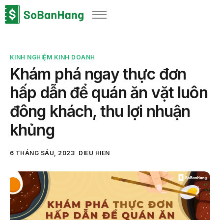
Sản phẩm
Giải pháp
KINH NGHIỆM KINH DOANH
Bảng giá
Khám phá ngay thực đơn
Blog
hấp dẫn để quán ăn vặt luôn
Thông tin thuế
đông khách, thu lợi nhuận
Về chúng tôi
khủng
6 THÁNG SÁU, 2023
DIEU HIEN