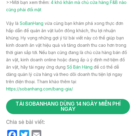
>>Mời bạn xem thêm:
4 khó khăn mà chủ cửa hàng F&B nào
cũng phải đối mặt
Vậy là
SoBanHang
vừa cùng bạn khám phá xong thực đơn
hấp dẫn để quán ăn vặt luôn đông khách, thu lợi nhuận
khủng. Hy vọng những gợi ý từ bài viết này có thể giúp bạn
kinh doanh ăn vặt hiệu quả và tăng doanh thu cao hơn trong
thời gian sắp tới. Nếu bạn cũng đang là chủ cửa hàng bán đồ
ăn vặt, kinh doanh online hoặc đang ấp ủ ý định mở tiệm đồ
ăn vặt, hãy tải ngay ứng dụng
Sổ Bán Hàng
để có thể dễ
dàng quản lý cửa hàng và theo dõi doanh thu tiện lợi ngay
trên điện thoại. Tham khảo thêm tại:
https://sobanhang.com/bang-gia/
TẢI SOBANHANG DÙNG 14 NGÀY MIỄN PHÍ
NGAY
Chia sẻ bài viết:
F
T
E