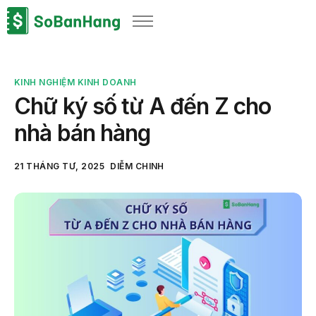
Sản phẩm
Giải pháp
KINH NGHIỆM KINH DOANH
Bảng giá
Chữ ký số từ A đến Z cho
Blog
nhà bán hàng
Thông tin thuế
21 THÁNG TƯ, 2025
DIỄM CHINH
Về chúng tôi