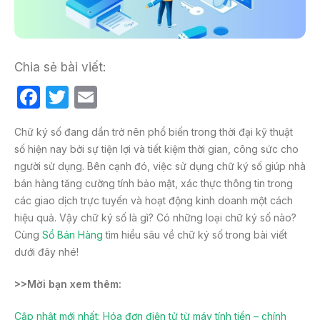
Chia sẻ bài viết:
F
T
E
a
w
m
Chữ ký số đang dần trở nên phổ biến trong thời đại kỹ thuật
c
itt
ail
số hiện nay bởi sự tiện lợi và tiết kiệm thời gian, công sức cho
e
er
người sử dụng. Bên cạnh đó, việc sử dụng chữ ký số giúp nhà
b
bán hàng tăng cường tính bảo mật, xác thực thông tin trong
các giao dịch trực tuyến và hoạt động kinh doanh một cách
o
hiệu quả. Vậy chữ ký số là gì? Có những loại chữ ký số nào?
o
Cùng
Sổ Bán Hàng
tìm hiểu sâu về chữ ký số trong bài viết
k
dưới đây nhé!
>>Mời bạn xem thêm:
Cập nhật mới nhất: Hóa đơn điện tử từ máy tính tiền – chính