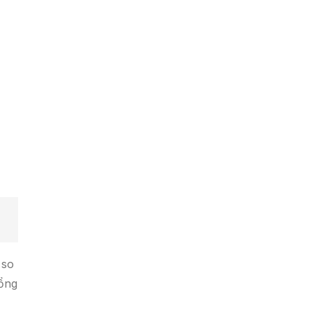
 so
tổng