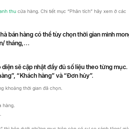
anh thu
cửa hàng. Chi tiết mục “Phân tích” hãy xem ở các
Nhà bán hàng có thể tùy chọn thời gian mình mo
ần/ tháng,…
o diện sẽ cập nhật đầy đủ số liệu theo từng mục.
hàng”, “Khách hàng” và “Đơn hủy”.
ng khoảng thời gian đã chọn.
a hàng.
.
 thì bên dưới những mục trên còn có sự so sánh tăng/ gi