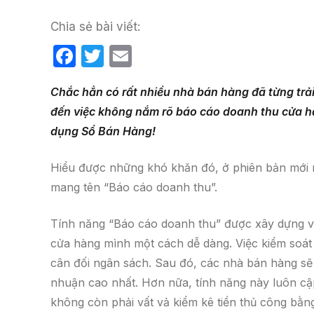
Chia sẻ bài viết:
F
T
E
a
w
m
Chắc hẳn có rất nhiều nhà bán hàng đã từng trải
c
itt
ail
đến việc không nắm rõ báo cáo doanh thu cửa hà
e
er
dụng Sổ Bán Hàng!
b
o
Hiểu được những khó khăn đó, ở phiên bản mới
o
mang tên “Báo cáo doanh thu”.
k
Tính năng “Báo cáo doanh thu” được xây dựng v
cửa hàng mình một cách dễ dàng. Việc kiểm soát đ
cân đối ngân sách. Sau đó, các nhà bán hàng sẽ 
nhuận cao nhất. Hơn nữa, tính năng này luôn cập
không còn phải vất vả kiểm kê tiền thủ công bằng