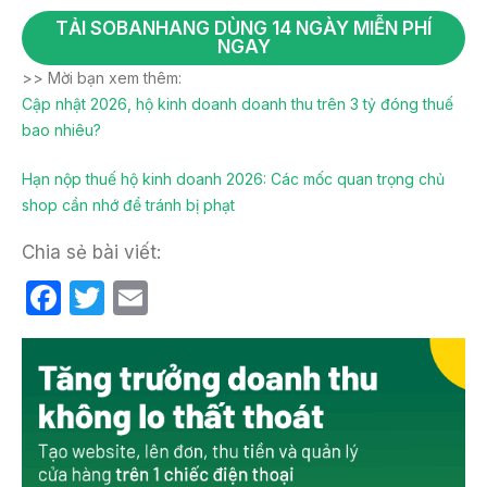
TẢI SOBANHANG DÙNG 14 NGÀY MIỄN PHÍ
NGAY
>> Mời bạn xem thêm:
Cập nhật 2026, hộ kinh doanh doanh thu trên 3 tỷ đóng thuế
bao nhiêu?
Hạn nộp thuế hộ kinh doanh 2026: Các mốc quan trọng chủ
shop cần nhớ để tránh bị phạt
Chia sẻ bài viết:
F
T
E
a
w
m
c
itt
ail
e
er
b
o