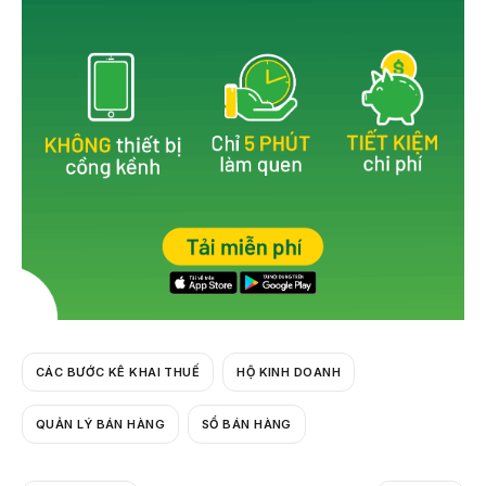
o
k
CÁC BƯỚC KÊ KHAI THUẾ
HỘ KINH DOANH
QUẢN LÝ BÁN HÀNG
SỔ BÁN HÀNG