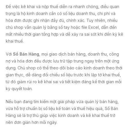
Để việc kê khai và nộp thuế diễn ra nhanh chóng, điều quan
trọng là hộ kinh doanh cần có số liệu doanh thu, chi phí và
hóa đơn được ghi nhận đầy đủ, chính xác. Tuy nhiên, nhiều
chủ shop vẫn quản lý bằng sổ tay hoặc file Excel, dẫn đến
mất nhiều thời gian tổng hợp và dễ xảy ra sai sót khi đến kỳ kê
khai thuế.
Với
Sổ Bán Hàng
, mọi giao dịch bán hàng, doanh thu, công
nợ và hóa đơn đều được lưu trữ tập trung ngay trên một ứng
dụng. Chủ shop có thể theo dõi báo cáo kinh doanh theo thời
gian thực, dễ dàng đối chiếu số liệu trước khi lập tờ khai thuế,
từ đó giảm rủi ro kê khai sai và tiết kiệm đáng kể thời gian mỗi
kỳ quyết toán.
Nếu bạn đang tìm kiếm một giải pháp vừa quản lý bán hàng,
vừa hỗ trợ chuẩn bị số liệu kế toán và thuế hiệu quả, Sổ Bán
Hàng sẽ là trợ thủ giúp việc kinh doanh và kê khai thuế trở
nên đơn giản hơn mỗi ngày.