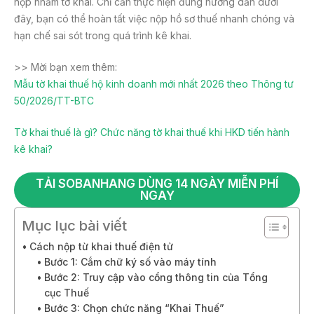
nộp nhầm tờ khai. Chỉ cần thực hiện đúng hướng dẫn dưới
đây, bạn có thể hoàn tất việc nộp hồ sơ thuế nhanh chóng và
hạn chế sai sót trong quá trình kê khai.
>> Mời bạn xem thêm:
Mẫu tờ khai thuế hộ kinh doanh mới nhất 2026 theo Thông tư
50/2026/TT-BTC
Tờ khai thuế là gì? Chức năng tờ khai thuế khi HKD tiến hành
kê khai?
TẢI SOBANHANG DÙNG 14 NGÀY MIỄN PHÍ
NGAY
Mục lục bài viết
Cách nộp từ khai thuế điện tử
Bước 1: Cắm chữ ký số vào máy tính
Bước 2: Truy cập vào cổng thông tin của Tổng
cục Thuế
Bước 3: Chọn chức năng “Khai Thuế”