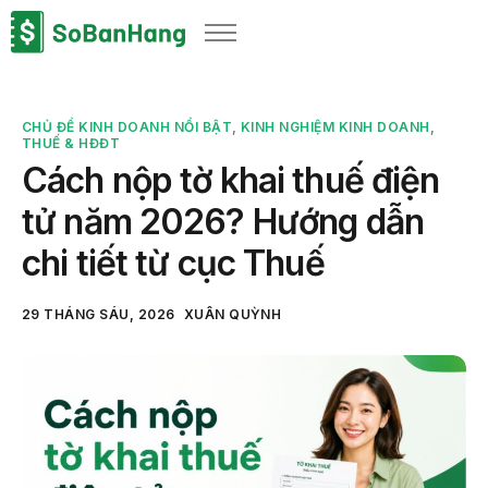
Sản phẩm
Giải pháp
CHỦ ĐỀ KINH DOANH NỔI BẬT
,
KINH NGHIỆM KINH DOANH
,
Bảng giá
THUẾ & HĐĐT
Cách nộp tờ khai thuế điện
Blog
tử năm 2026? Hướng dẫn
Thông tin thuế
chi tiết từ cục Thuế
Về chúng tôi
29 THÁNG SÁU, 2026
XUÂN QUỲNH