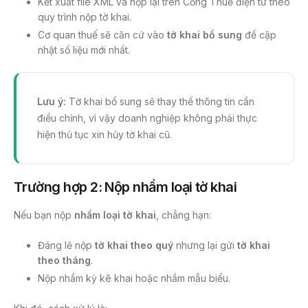
Kết xuất file XML và nộp lại trên Cổng Thuế điện tử theo
quy trình nộp tờ khai.
Cơ quan thuế sẽ căn cứ vào
tờ khai bổ sung
để cập
nhật số liệu mới nhất.
Lưu ý:
Tờ khai bổ sung sẽ thay thế thông tin cần
điều chỉnh, vì vậy doanh nghiệp không phải thực
hiện thủ tục xin hủy tờ khai cũ.
Trường hợp 2: Nộp nhầm loại tờ khai
Nếu bạn nộp
nhầm loại tờ khai
, chẳng hạn:
Đáng lẽ nộp
tờ khai theo quý
nhưng lại gửi
tờ khai
theo tháng
.
Nộp nhầm kỳ kê khai hoặc nhầm mẫu biểu.