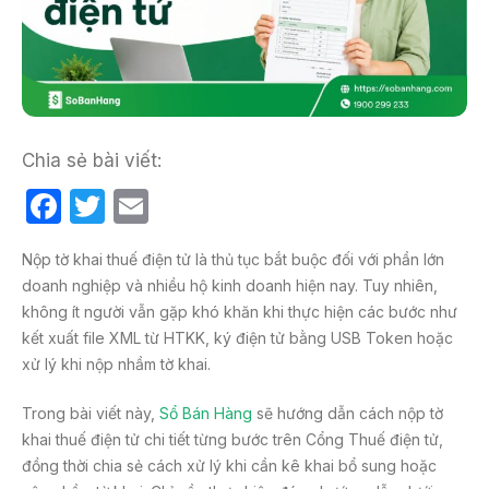
Chia sẻ bài viết:
F
T
E
a
w
m
Nộp tờ khai thuế điện tử là thủ tục bắt buộc đối với phần lớn
c
itt
ail
doanh nghiệp và nhiều hộ kinh doanh hiện nay. Tuy nhiên,
e
er
không ít người vẫn gặp khó khăn khi thực hiện các bước như
b
kết xuất file XML từ HTKK, ký điện tử bằng USB Token hoặc
xử lý khi nộp nhầm tờ khai.
o
o
Trong bài viết này,
Sổ Bán Hàng
sẽ hướng dẫn cách nộp tờ
k
khai thuế điện tử chi tiết từng bước trên Cổng Thuế điện tử,
đồng thời chia sẻ cách xử lý khi cần kê khai bổ sung hoặc