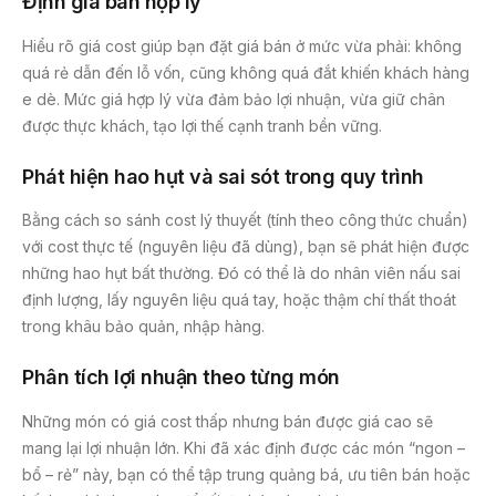
Định giá bán hợp lý
Hiểu rõ giá cost giúp bạn đặt giá bán ở mức vừa phải: không
quá rẻ dẫn đến lỗ vốn, cũng không quá đắt khiến khách hàng
e dè. Mức giá hợp lý vừa đảm bảo lợi nhuận, vừa giữ chân
được thực khách, tạo lợi thế cạnh tranh bền vững.
Phát hiện hao hụt và sai sót trong quy trình
Bằng cách so sánh cost lý thuyết (tính theo công thức chuẩn)
với cost thực tế (nguyên liệu đã dùng), bạn sẽ phát hiện được
những hao hụt bất thường. Đó có thể là do nhân viên nấu sai
định lượng, lấy nguyên liệu quá tay, hoặc thậm chí thất thoát
trong khâu bảo quản, nhập hàng.
Phân tích lợi nhuận theo từng món
Những món có giá cost thấp nhưng bán được giá cao sẽ
mang lại lợi nhuận lớn. Khi đã xác định được các món “ngon –
bổ – rẻ” này, bạn có thể tập trung quảng bá, ưu tiên bán hoặc