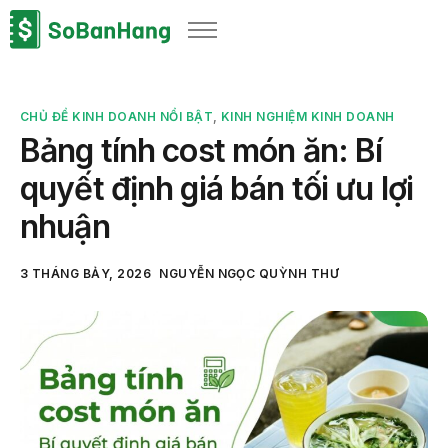
Sản phẩm
Giải pháp
CHỦ ĐỀ KINH DOANH NỔI BẬT
,
KINH NGHIỆM KINH DOANH
Bảng giá
Bảng tính cost món ăn: Bí
Blog
quyết định giá bán tối ưu lợi
Thông tin thuế
nhuận
Về chúng tôi
3 THÁNG BẢY, 2026
NGUYỄN NGỌC QUỲNH THƯ