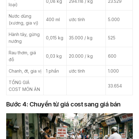
0,08 kg
294.118 / kg
23.529
loại)
Nước dùng
400 ml
ước tính
5.000
(xương, gia vị)
Hành tây, gừng
0,015 kg
35.000 / kg
525
nướng
Rau thơm, giá
0,03 kg
20.000 / kg
600
đỗ
Chanh, ớt, gia vị
1 phần
ước tính
1.000
TỔNG GIÁ
33.654
COST MÓN ĂN
Bước 4: Chuyển từ giá cost sang giá bán