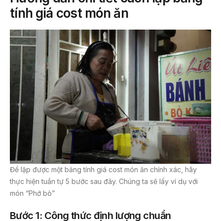
tính giá cost món ăn
Để lập được một bảng tính giá cost món ăn chính xác, hãy
thực hiện tuần tự 5 bước sau đây. Chúng ta sẽ lấy ví dụ với
món “Phở bò”
Bước 1: Công thức định lượng chuẩn