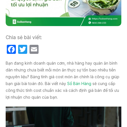
Chia sẻ bài viết:
F
T
E
a
w
m
Bạn đang kinh doanh quán cơm, nhà hàng hay quán ăn bình
c
itt
ail
dân nhưng chưa biết mỗi món ăn thực sự tốn bao nhiêu tiền
e
er
nguyên liệu? Bảng tính giá cost món ăn chính là công cụ giúp
b
bạn giải bài toán đó. Bài viết này
Sổ Bán Hàng
sẽ cung cấp
công thức tính cost chuẩn xác và cách định giá bán để tối ưu
o
lợi nhuận cho quán của bạn.
o
k