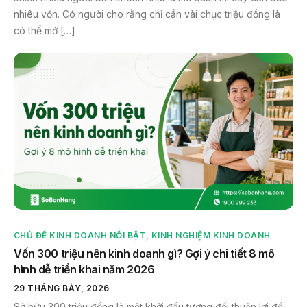
nhiêu vốn. Có người cho rằng chỉ cần vài chục triệu đồng là
có thể mở […]
CHỦ ĐỀ KINH DOANH NỔI BẬT
,
KINH NGHIỆM KINH DOANH
Vốn 300 triệu nên kinh doanh gì? Gợi ý chi tiết 8 mô
hình dễ triển khai năm 2026
29 THÁNG BẢY, 2026
Sở hữu 300 triệu đồng là một khởi đầu tương đối thuận lợi để