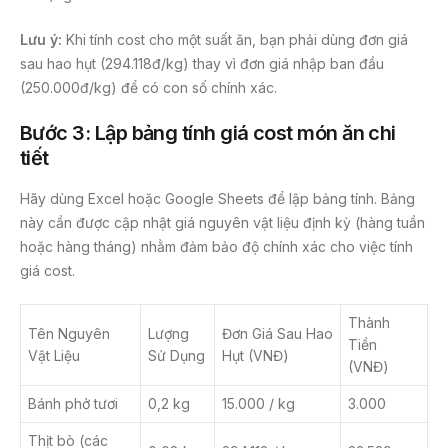
Lưu ý:
Khi tính cost cho một suất ăn, bạn phải dùng đơn giá
sau hao hụt (294.118đ/kg) thay vì đơn giá nhập ban đầu
(250.000đ/kg) để có con số chính xác.
Bước 3: Lập bảng tính giá cost món ăn chi
tiết
Hãy dùng Excel hoặc Google Sheets để lập bảng tính. Bảng
này cần được cập nhật giá nguyên vật liệu định kỳ (hàng tuần
hoặc hàng tháng) nhằm đảm bảo độ chính xác cho việc tính
giá cost.
Thành
Tên Nguyên
Lượng
Đơn Giá Sau Hao
Tiền
Vật Liệu
Sử Dụng
Hụt (VNĐ)
(VNĐ)
Bánh phở tươi
0,2 kg
15.000 / kg
3.000
Thịt bò (các