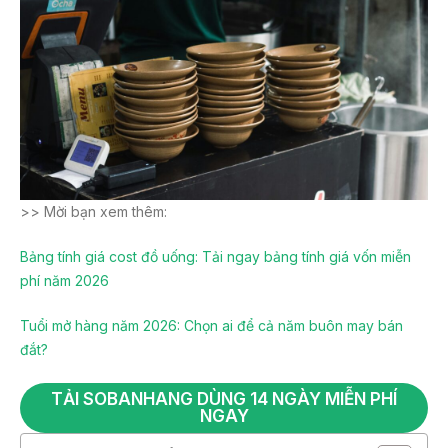
>> Mời bạn xem thêm:
Bảng tính giá cost đồ uống: Tải ngay bảng tính giá vốn miễn
phí năm 2026
Tuổi mở hàng năm 2026: Chọn ai để cả năm buôn may bán
đắt?
TẢI SOBANHANG DÙNG 14 NGÀY MIỄN PHÍ
NGAY