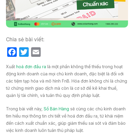
Chia sẻ bài viết:
F
T
E
a
w
m
Xuất
hoá đơn đầu ra
là một phần không thể thiếu trong hoạt
c
itt
ail
động kinh doanh của mọi chủ kinh doanh, đặc biệt là đối với
e
er
các tiệm tạp hóa và mô hình FnB. Hóa đơn không chỉ là chứng
b
từ chứng minh giao dịch mà còn là cơ sở để kê khai thuế,
quản lý tài chính, và tuân thủ quy định pháp luật.
o
o
Trong bài viết này,
Sổ Bán Hàng
sẽ cùng các chủ kinh doanh
k
tìm hiểu mọi thông tin chi tiết về hoá đơn đầu ra, từ khái niệm
đến cách xuất chuẩn xác, giúp giảm thiểu sai sót và đảm bảo
việc kinh doanh luôn tuân thủ pháp luật.