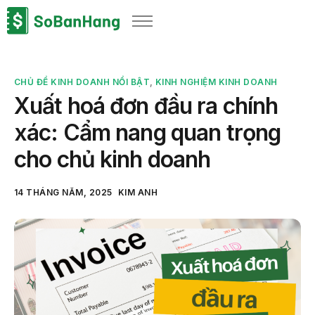
Sản phẩm
Giải pháp
CHỦ ĐỀ KINH DOANH NỔI BẬT
,
KINH NGHIỆM KINH DOANH
Bảng giá
Xuất hoá đơn đầu ra chính
Blog
xác: Cẩm nang quan trọng
Thông tin thuế
cho chủ kinh doanh
Về chúng tôi
14 THÁNG NĂM, 2025
KIM ANH