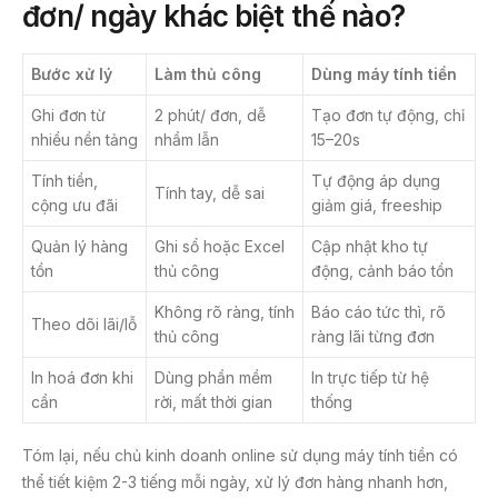
đơn/ ngày khác biệt thế nào
?
Bước xử lý
Làm thủ công
Dùng máy tính tiền
Ghi đơn từ
2 phút/ đơn, dễ
Tạo đơn tự động, chỉ
nhiều nền tảng
nhầm lẫn
15–20s
Tính tiền,
Tự động áp dụng
Tính tay, dễ sai
cộng ưu đãi
giảm giá, freeship
Quản lý hàng
Ghi sổ hoặc Excel
Cập nhật kho tự
tồn
thủ công
động, cảnh báo tồn
Không rõ ràng, tính
Báo cáo tức thì, rõ
Theo dõi lãi/lỗ
thủ công
ràng lãi từng đơn
In hoá đơn khi
Dùng phần mềm
In trực tiếp từ hệ
cần
rời, mất thời gian
thống
Tóm lại, nếu chủ kinh doanh online sử dụng máy tính tiền có
thể tiết kiệm 2-3 tiếng mỗi ngày, xử lý đơn hàng nhanh hơn,