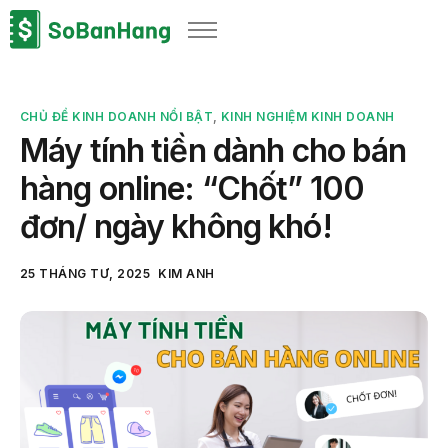
Sản phẩm
Giải pháp
CHỦ ĐỀ KINH DOANH NỔI BẬT
,
KINH NGHIỆM KINH DOANH
Bảng giá
Máy tính tiền dành cho bán
Blog
hàng online: “Chốt” 100
Thông tin thuế
đơn/ ngày không khó!
Về chúng tôi
25 THÁNG TƯ, 2025
KIM ANH