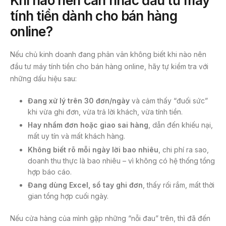
Khi nào nên cân nhắc đầu tư máy
tính tiền dành cho bán hàng
online?
Nếu chủ kinh doanh đang phân vân không biết khi nào nên
đầu tư máy tính tiền cho bán hàng online, hãy tự kiểm tra với
những dấu hiệu sau:
Đang xử lý trên 30 đơn/ngày
và cảm thấy “đuối sức”
khi vừa ghi đơn, vừa trả lời khách, vừa tính tiền.
Hay nhầm đơn hoặc giao sai hàng
, dẫn đến khiếu nại,
mất uy tín và mất khách hàng.
Không biết rõ mỗi ngày lời bao nhiêu
, chi phí ra sao,
doanh thu thực là bao nhiêu – vì không có hệ thống tổng
hợp báo cáo.
Đang dùng Excel, sổ tay ghi đơn
, thấy rối rắm, mất thời
gian tổng hợp cuối ngày.
Nếu cửa hàng của mình gặp những “nỗi đau” trên, thì đã đến