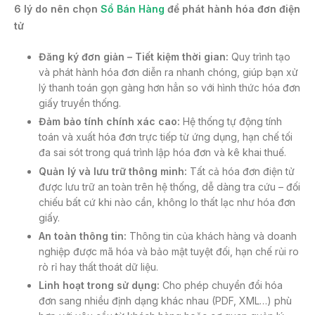
6 lý do nên chọn
Sổ Bán Hàng
để phát hành hóa đơn điện
tử
Đăng ký đơn giản – Tiết kiệm thời gian:
Quy trình tạo
và phát hành hóa đơn diễn ra nhanh chóng, giúp bạn xử
lý thanh toán gọn gàng hơn hẳn so với hình thức hóa đơn
giấy truyền thống.
Đảm bảo tính chính xác cao:
Hệ thống tự động tính
toán và xuất hóa đơn trực tiếp từ ứng dụng, hạn chế tối
đa sai sót trong quá trình lập hóa đơn và kê khai thuế.
Quản lý và lưu trữ thông minh:
Tất cả hóa đơn điện tử
được lưu trữ an toàn trên hệ thống, dễ dàng tra cứu – đối
chiếu bất cứ khi nào cần, không lo thất lạc như hóa đơn
giấy.
An toàn thông tin:
Thông tin của khách hàng và doanh
nghiệp được mã hóa và bảo mật tuyệt đối, hạn chế rủi ro
rò rỉ hay thất thoát dữ liệu.
Linh hoạt trong sử dụng:
Cho phép chuyển đổi hóa
đơn sang nhiều định dạng khác nhau (PDF, XML…) phù