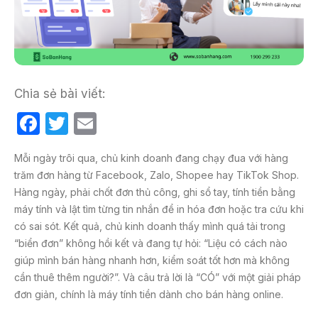
Chia sẻ bài viết:
F
T
E
a
w
m
Mỗi ngày trôi qua, chủ kinh doanh đang chạy đua với hàng
c
itt
ail
trăm đơn hàng từ Facebook, Zalo, Shopee hay TikTok Shop.
e
er
Hàng ngày, phải chốt đơn thủ công, ghi sổ tay, tính tiền bằng
b
máy tính và lật tìm từng tin nhắn để in hóa đơn hoặc tra cứu khi
có sai sót. Kết quả, chủ kinh doanh thấy mình quá tải trong
o
“biển đơn” không hồi kết và đang tự hỏi: “Liệu có cách nào
o
giúp mình bán hàng nhanh hơn, kiểm soát tốt hơn mà không
k
cần thuê thêm người?”. Và câu trả lời là “CÓ” với một giải pháp
đơn giản, chính là máy tính tiền dành cho bán hàng online.