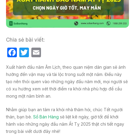
Chia sẻ bài viết:
F
T
E
a
w
m
Xuất hành đầu năm Âm Lịch, theo quan niệm dân gian sẽ ảnh
c
itt
ail
hưởng đến vận may và tài lộc trong suốt một năm. Điều này
e
er
tạo nên thói quen vào những ngày đầu năm mới, mọi người sẽ
b
có xu hướng xem xét thời điểm ra khỏi nhà phù hợp để cầu
mong một năm bình an.
o
o
Nhằm giúp bạn an tâm ra khỏi nhà thăm hỏi, chúc Tết người
k
thân, bạn bè.
Sổ Bán Hàng
sẽ liệt kê ngày, giờ tốt để khởi
hành vào những ngày đầu năm Ất Tỵ 2025 thật chi tiết ngay
trong bài viết dưới đây nhé!