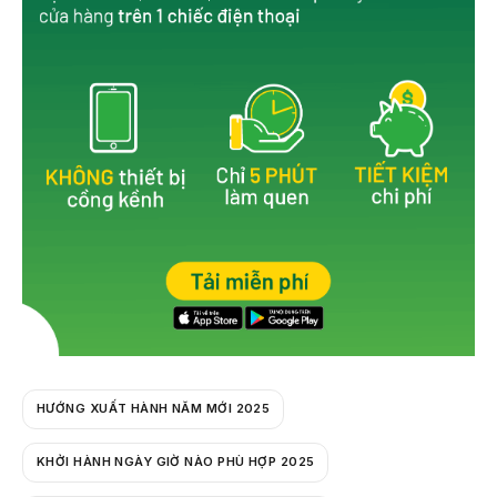
o
o
k
HƯỚNG XUẤT HÀNH NĂM MỚI 2025
KHỞI HÀNH NGÀY GIỜ NÀO PHÙ HỢP 2025