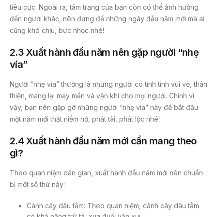
tiêu cực. Ngoài ra, tâm trạng của bạn còn có thể ảnh hưởng
đến người khác, nên đừng để những ngày đầu năm mới mà ai
cũng khó chịu, bực nhọc nhé!
2.3 Xuất hành đầu năm nên gặp người “nhẹ
vía”
Người “nhẹ vía” thường là những người có tính tình vui vẻ, thân
thiện, mang lại may mắn và vận khí cho mọi người. Chính vì
vậy, bạn nên gặp gỡ những người “nhẹ vía” này để bắt đầu
một năm mới thật niềm nở, phát tài, phát lộc nhé!
2.4 Xuất hành đầu năm mới cần mang theo
gì?
Theo quan niệm dân gian, xuất hành đầu năm mới nên chuẩn
bị một số thứ này:
Cành cây dâu tằm: Theo quan niệm, cành cây dâu tằm
có khả năng trừ tà, xua đuổi vận xui