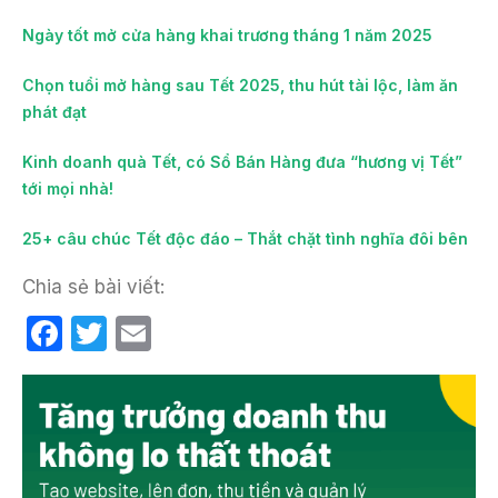
Ngày tốt mở cửa hàng khai trương tháng 1 năm 2025
Chọn tuổi mở hàng sau Tết 2025, thu hút tài lộc, làm ăn
phát đạt
Kinh doanh quà Tết, có Sổ Bán Hàng đưa “hương vị Tết”
tới mọi nhà!
25+ câu chúc Tết độc đáo – Thắt chặt tình nghĩa đôi bên
Chia sẻ bài viết:
F
T
E
a
w
m
c
itt
ail
e
er
b