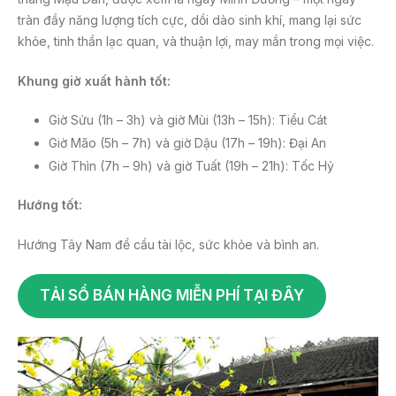
tràn đầy năng lượng tích cực, dồi dào sinh khí, mang lại sức
khỏe, tinh thần lạc quan, và thuận lợi, may mắn trong mọi việc.
Khung giờ xuất hành tốt:
Giờ Sửu (1h – 3h) và giờ Mùi (13h – 15h): Tiểu Cát
Giờ Mão (5h – 7h) và giờ Dậu (17h – 19h): Đại An
Giờ Thìn (7h – 9h) và giờ Tuất (19h – 21h): Tốc Hỷ
Hướng tốt:
Hướng Tây Nam để cầu tài lộc, sức khỏe và bình an.
TẢI SỔ BÁN HÀNG MIỄN PHÍ TẠI ĐÂY