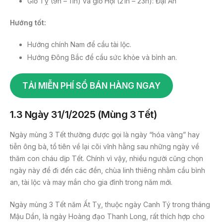
Giờ Tỵ (9h – 11h) và giờ Hợi (21h – 23h): Đại An
Hướng tốt:
Hướng chính Nam để cầu tài lộc.
Hướng Đông Bắc để cầu sức khỏe và bình an.
TẢI MIỄN PHÍ SỔ BÁN HÀNG NGAY
1.3 Ngày 31/1/2025 (Mùng 3 Tết)
Ngày mùng 3 Tết thường được gọi là ngày “hóa vàng” hay
tiễn ông bà, tổ tiên về lại cõi vĩnh hằng sau những ngày về
thăm con cháu dịp Tết. Chính vì vậy, nhiều người cũng chọn
ngày này để đi đến các đền, chùa linh thiêng nhằm cầu bình
an, tài lộc và may mắn cho gia đình trong năm mới.
Ngày mùng 3 Tết năm Ất Tỵ, thuộc ngày Canh Tý trong tháng
Mậu Dần, là ngày Hoàng đạo Thanh Long, rất thích hợp cho