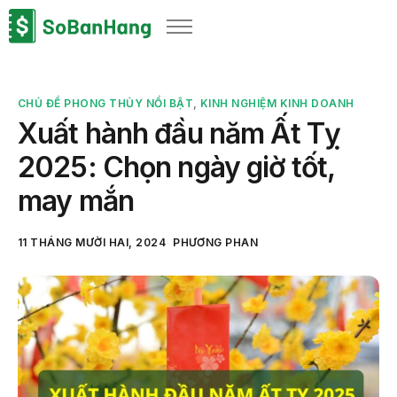
Sản phẩm
Giải pháp
CHỦ ĐỀ PHONG THỦY NỔI BẬT
,
KINH NGHIỆM KINH DOANH
Bảng giá
Xuất hành đầu năm Ất Tỵ
Blog
2025: Chọn ngày giờ tốt,
Thông tin thuế
may mắn
Về chúng tôi
11 THÁNG MƯỜI HAI, 2024
PHƯƠNG PHAN