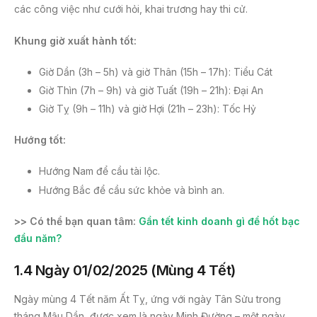
các công việc như cưới hỏi, khai trương hay thi cử.
Khung giờ xuất hành tốt:
Giờ Dần (3h – 5h) và giờ Thân (15h – 17h): Tiểu Cát
Giờ Thìn (7h – 9h) và giờ Tuất (19h – 21h): Đại An
Giờ Tỵ (9h – 11h) và giờ Hợi (21h – 23h): Tốc Hỷ
Hướng tốt:
Hướng Nam để cầu tài lộc.
Hướng Bắc để cầu sức khỏe và bình an.
>> Có thể bạn quan tâm:
Gần tết kinh doanh gì để hốt bạc
đầu năm?
1.4 Ngày 01/02/2025 (Mùng 4 Tết)
Ngày mùng 4 Tết năm Ất Tỵ, ứng với ngày Tân Sửu trong
tháng Mậu Dần, được xem là ngày Minh Đường – một ngày