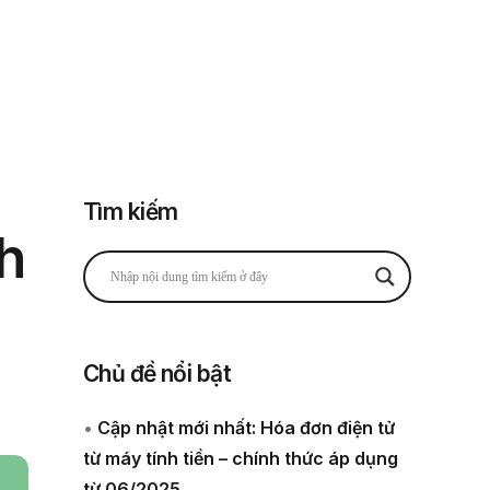
Đăng nhập
Đăng ký
 thuế
Về chúng tôi
Tìm kiếm
nh
Chủ đề nổi bật
•
Cập nhật mới nhất: Hóa đơn điện tử
từ máy tính tiền – chính thức áp dụng
từ 06/2025