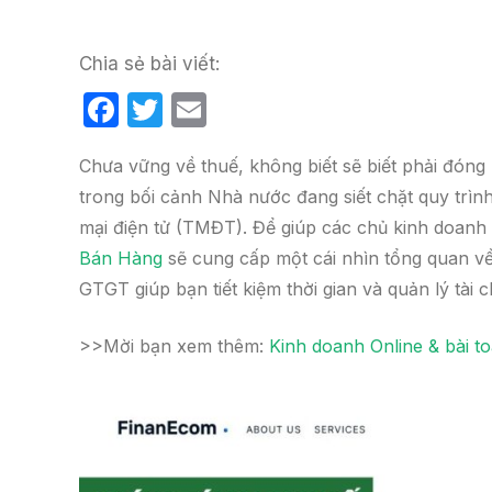
Chia sẻ bài viết:
F
T
E
a
w
m
Chưa vững về thuế, không biết sẽ biết phải đóng
c
itt
ail
trong bối cảnh Nhà nước đang siết chặt quy trìn
e
er
mại điện tử (TMĐT). Để giúp các chủ kinh doan
b
Bán Hàng
sẽ cung cấp một cái nhìn tổng quan về
o
GTGT giúp bạn tiết kiệm thời gian và quản lý tài 
o
k
>>Mời bạn xem thêm:
Kinh doanh Online & bài t