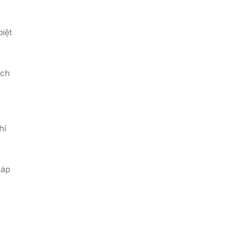
iệt
ạch
hí
háp