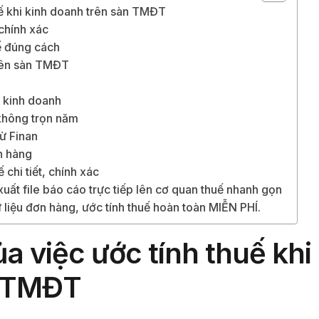
uế khi kinh doanh trên sàn TMĐT
 chính xác
uế đúng cách
trên sàn TMĐT
 kinh doanh
 không trọn năm
từ Finan
n hàng
 chi tiết, chính xác
xuất file báo cáo trực tiếp lên cơ quan thuế nhanh gọn
 liệu đơn hàng, ước tính thuế hoàn toàn MIỄN PHÍ.
a việc ước tính thuế khi
n TMĐT