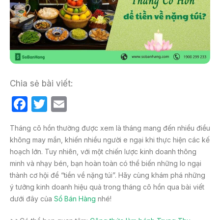
Chia sẻ bài viết:
F
T
E
a
w
m
Tháng cô hồn thường được xem là tháng mang đến nhiều điều
c
itt
ail
không may mắn, khiến nhiều người e ngại khi thực hiện các kế
e
er
hoạch lớn. Tuy nhiên, với một chiến lược kinh doanh thông
b
minh và nhạy bén, bạn hoàn toàn có thể biến những lo ngại
thành cơ hội để “tiền về nặng túi”. Hãy cùng khám phá những
o
ý tưởng kinh doanh hiệu quả trong tháng cô hồn qua bài viết
o
dưới đây của
Sổ Bán Hàng
nhé!
k