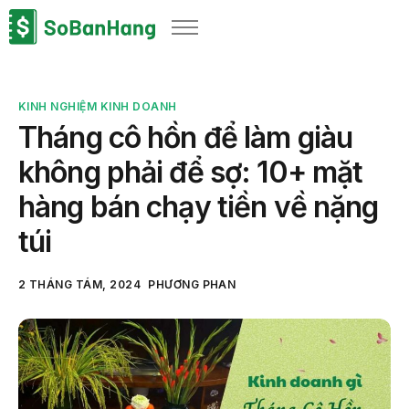
Sản phẩm
Giải pháp
KINH NGHIỆM KINH DOANH
Bảng giá
Tháng cô hồn để làm giàu
Blog
không phải để sợ: 10+ mặt
Thông tin thuế
hàng bán chạy tiền về nặng
Về chúng tôi
túi
2 THÁNG TÁM, 2024
PHƯƠNG PHAN