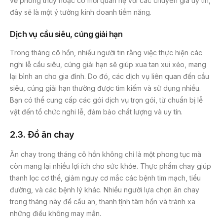
về phong thủy hoặc có mối quan hệ với các chuyên gia uy tín,
đây sẽ là một ý tưởng kinh doanh tiềm năng.
Dịch vụ cầu siêu, cúng giải hạn
Trong tháng cô hồn, nhiều người tin rằng việc thực hiện các
nghi lễ cầu siêu, cúng giải hạn sẽ giúp xua tan xui xẻo, mang
lại bình an cho gia đình. Do đó, các dịch vụ liên quan đến cầu
siêu, cúng giải hạn thường được tìm kiếm và sử dụng nhiều.
Bạn có thể cung cấp các gói dịch vụ trọn gói, từ chuẩn bị lễ
vật đến tổ chức nghi lễ, đảm bảo chất lượng và uy tín.
2.3. Đồ ăn chay
Ăn chay trong tháng cô hồn không chỉ là một phong tục mà
còn mang lại nhiều lợi ích cho sức khỏe. Thực phẩm chay giúp
thanh lọc cơ thể, giảm nguy cơ mắc các bệnh tim mạch, tiểu
đường, và các bệnh lý khác. Nhiều người lựa chọn ăn chay
trong tháng này để cầu an, thanh tịnh tâm hồn và tránh xa
những điều không may mắn.