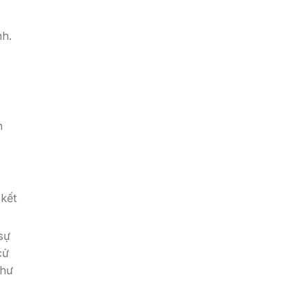
nh.
h
 kết
sự
cử
như