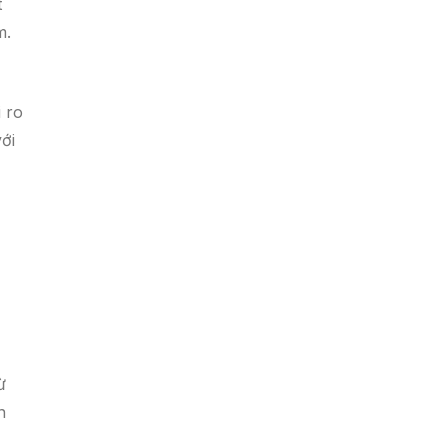
t
m.
 ro
ới
ừ
n