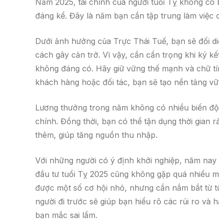
Năm 2025, tài chính của người tuổi Tỵ không có 
đáng kể. Đây là năm bạn cần tập trung làm việc c
Dưới ảnh hưởng của Trực Thái Tuế, bạn sẽ đối diệ
cách gây cản trở. Vì vậy, cần cẩn trọng khi ký k
không đáng có. Hãy giữ vững thế mạnh và chữ tín
khách hàng hoặc đối tác, bạn sẽ tạo nền tảng vữ
Lương thưởng trong năm không có nhiều biến động
chính. Đồng thời, bạn có thể tận dụng thời gian
thêm, giúp tăng nguồn thu nhập.
Với những người có ý định khởi nghiệp, năm nay 
đầu tư tuổi Tỵ 2025 cũng không gặp quá nhiều m
được một số cơ hội nhỏ, nhưng cần nắm bắt từ từ
người đi trước sẽ giúp bạn hiểu rõ các rủi ro và h
bạn mắc sai lầm.