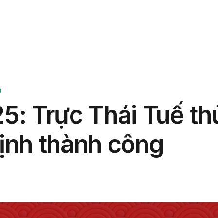
phẩm
Giải pháp
Bảng giá
Blog
Thông tin
H
25: Trực Thái Tuế th
định thành công