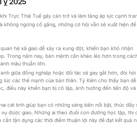
 Tỵ 2025
khi Trực Thái Tuế gây cản trở và làm tăng áp lực cạnh tra
và không ngừng cố gắng, những cơ hội vẫn sẽ xuất hiện để
 quan hệ xã giao dễ xảy ra xung đột, khiến bạn khó nhận
iệp. Trong năm nay, bản mệnh cần khéo léo hơn trong các
hành mâu thuẫn lớn.
ranh giữa đồng nghiệp hoặc đối tác sẽ gay gắt hơn, đòi hỏi
g lúc các thế mạnh của bản thân. Tỷ Kiên cho thấy bạn dễ
c, điều này khiến bạn bị cô lập, ảnh hưởng đến tiến độ và
hai cát tinh giúp bạn có những sáng kiến nổi bật, thúc đẩy 
m vụ được giao. Những ai theo đuổi con đường học tập, thi 
cần tận dụng các thời điểm thuận lợi này để đạt kết quả 