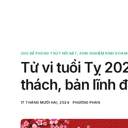
Sản 
CHỦ ĐỀ PHONG THỦY NỔI BẬT
,
KINH NGHIỆM KINH DOAN
Tử vi tuổi Tỵ 20
thách, bản lĩnh 
17 THÁNG MƯỜI HAI, 2024
PHƯƠNG PHAN