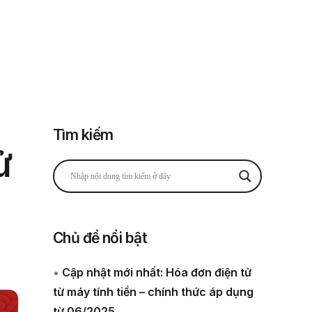
Đăng nhập
Đăng ký
 thuế
Về chúng tôi
Tìm kiếm
ử
Chủ đề nổi bật
•
Cập nhật mới nhất: Hóa đơn điện tử
từ máy tính tiền – chính thức áp dụng
từ 06/2025