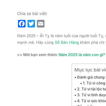
Chia sẻ bài viết:
F
T
E
a
w
m
Năm 2025 – Ất Tỵ là năm tuổi của người tuổi Tỵ,
c
itt
ail
mạnh mẽ. Hãy cùng
Sổ Bán Hàng
khám phá chi t
e
er
b
>> Mời bạn xem thêm:
Năm 2025 là năm con gì? T
o
o
Mục lục bài vi
k
Đánh giá chung 
1. Tử vi côn
2. Tử vi tài lộc 
3. Tử vi tình du
4. Tử vi sức khỏ