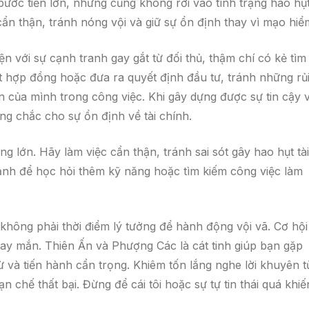
bước tiến lớn, nhưng cũng không rơi vào tình trạng hao hụ
ẩn thận, tránh nóng vội và giữ sự ổn định thay vì mạo hiể
n với sự cạnh tranh gay gắt từ đối thủ, thậm chí có kẻ tìm
ết hợp đồng hoặc đưa ra quyết định đầu tư, tránh những rủi
 của mình trong công việc. Khi gây dựng được sự tin cậy v
ng chắc cho sự ổn định về tài chính.
 lớn. Hãy làm việc cẩn thận, tránh sai sót gây hao hụt tài
 rảnh để học hỏi thêm kỹ năng hoặc tìm kiếm công việc làm
không phải thời điểm lý tưởng để hành động vội vã. Cơ hội
ay mắn. Thiên Ấn và Phượng Các là cát tinh giúp bạn gặp
 và tiến hành cẩn trọng. Khiêm tốn lắng nghe lời khuyên t
ạn chế thất bại. Đừng để cái tôi hoặc sự tự tin thái quá khiế