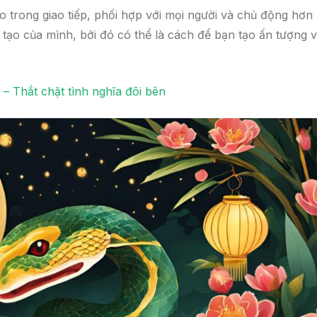
o trong giao tiếp, phối hợp với mọi người và chủ động hơn
 tạo của mình, bởi đó có thể là cách để bạn tạo ấn tượng 
– Thắt chặt tình nghĩa đôi bên