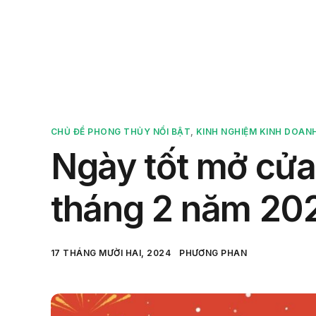
Sản 
CHỦ ĐỀ PHONG THỦY NỔI BẬT
,
KINH NGHIỆM KINH DOAN
Ngày tốt mở cửa
tháng 2 năm 20
17 THÁNG MƯỜI HAI, 2024
PHƯƠNG PHAN