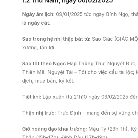
1.2 Thứ Năm, ngày 06/02/2025
Ngày âm lịch:
09/01/2025 tức ngày Bính Ngọ, thá
là
ngày cát
.
Sao trong hệ nhị thập bát tú:
Sao Giác (GIÁC MỘC 
xương, tấn lợi.
Sao tốt theo Ngọc Hạp Thông Thư:
Nguyệt Đức, 
Thiên Mã, Nguyệt Tài – Tốt cho việc cầu tài lộc;
dịch, mua bán, ký kết.
Tiết khí:
Lập xuân (từ 21h10 ngày 03/02/2025 đế
Thập nhị trực:
Trực Định – mang đến sự vững chắc
Giờ hoàng đạo khai trương:
Mậu Tý (23h-1h), Kỷ 
Thân (15h-17h), Đinh Dậu (17h-19h)