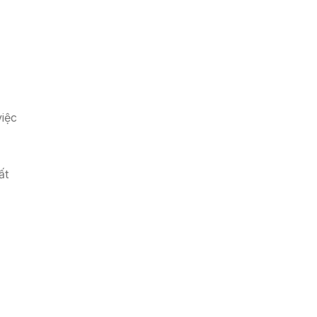
iệc
ất