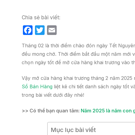
Chia sẻ bài viết:
F
T
E
a
w
m
Tháng 02 là thời điểm chào đón ngày Tết Nguyên
c
itt
ail
đều mong chờ. Thời điểm bắt đầu một năm mới v
e
er
chọn ngày tốt để mở cửa hàng khai trương vào th
b
o
Vậy mở cửa hàng khai trương tháng 2 năm 2025 n
o
Sổ Bán Hàng
liệt kê chi tiết danh sách ngày tốt
k
trong bài viết dưới đây nhé!
>> Có thể bạn quan tâm:
Năm 2025 là năm con gì
Mục lục bài viết