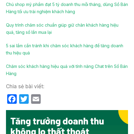
Chủ shop mỹ phẩm đạt 5 tỷ doanh thu mỗi tháng, dùng Sổ Bán
Hàng tối ưu trải nghiệm khách hàng
Quy trình chăm sóc chuẩn giúp giữ chân khách hàng hiệu
quả, tăng số lần mua lại
5 sai lầm cần tránh khi chăm sóc khách hàng để tăng doanh
thu hiệu quả
Chăm sóc khách hàng hiệu quả với tính năng Chat trên Sổ Bán
Hàng
Chia sẻ bài viết:
F
T
E
a
w
m
c
itt
ail
e
er