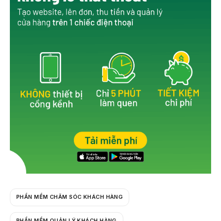
b
o
o
k
PHẦN MỀM CHĂM SÓC KHÁCH HÀNG
PHẦN MỀM QUẢN LÝ KHÁCH HÀNG