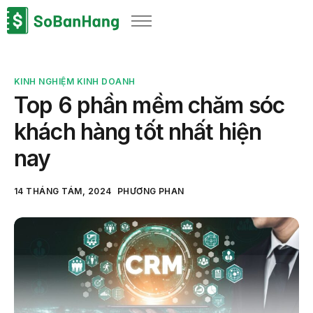
Sản phẩm
Giải pháp
KINH NGHIỆM KINH DOANH
Bảng giá
Top 6 phần mềm chăm sóc
Blog
khách hàng tốt nhất hiện
Thông tin thuế
nay
Về chúng tôi
14 THÁNG TÁM, 2024
PHƯƠNG PHAN