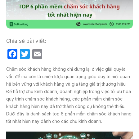
Chia sẻ bài viết:
F
T
E
a
w
m
Chăm sóc khách hàng không chỉ dừng lại ở việc giải quyết
c
itt
ail
vấn đề mà còn là chiến lược quan trọng giúp duy trì mối quan
e
er
hệ bền vững với khách hàng và gia tăng giá trị thương hiệu.
b
Để hỗ trợ chủ kinh doanh, doanh nghiệp trong việc tối ưu hóa
quy trình chăm sóc khách hàng, các phần mềm chăm sóc
o
khách hàng hiện nay đã trở thành công cụ không thể thiếu.
o
Dưới đây là danh sách top 6 phần mềm chăm sóc khách hàng
k
tốt nhất hiện nay dành cho các chủ kinh doanh.