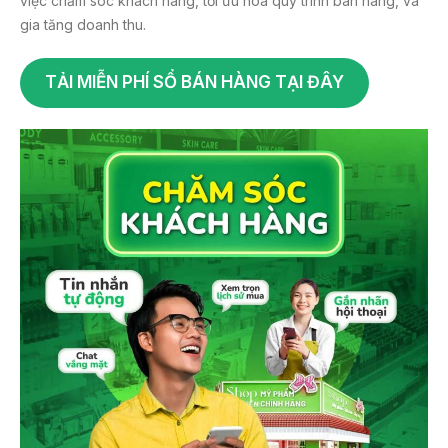
việc chăm sóc khách hàng, tối ưu hóa quy trình bán hàng, và
gia tăng doanh thu.
TẢI MIỄN PHÍ SỔ BÁN HÀNG TẠI ĐÂY