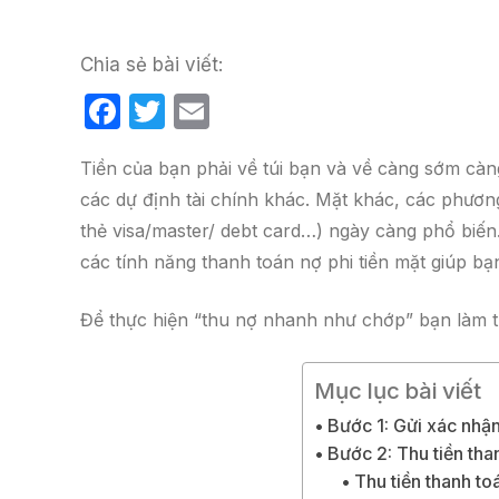
Chia sẻ bài viết:
F
T
E
a
w
m
Tiền của bạn phải về túi bạn và về càng sớm cà
c
itt
ail
các dự định tài chính khác. Mặt khác, các phương 
e
er
thẻ visa/master/ debt card…) ngày càng phổ biến.
b
các tính năng thanh toán nợ phi tiền mặt giúp bạ
o
o
Để thực hiện “thu nợ nhanh như chớp” bạn làm 
k
Mục lục bài viết
Bước 1: Gửi xác nhậ
Bước 2: Thu tiền tha
Thu tiền thanh to