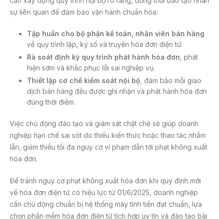
cần xây dựng quy trình nội bộ rõ ràng, đồng thời đào tạo nhân
sự liên quan để đảm bảo vận hành chuẩn hóa:
Tập huấn cho bộ phận kế toán, nhân viên bán hàng
về quy trình lập, ký số và truyền hóa đơn điện tử.
Rà soát định kỳ quy trình phát hành hóa đơn
, phát
hiện sớm và khắc phục lỗi sai nghiệp vụ.
Thiết lập cơ chế kiểm soát nội bộ
, đảm bảo mỗi giao
dịch bán hàng đều được ghi nhận và phát hành hóa đơn
đúng thời điểm.
Việc chủ động đào tạo và giám sát chặt chẽ sẽ giúp doanh
nghiệp hạn chế sai sót do thiếu kiến thức hoặc thao tác nhầm
lẫn, giảm thiểu tối đa nguy cơ vi phạm dẫn tới phạt không xuất
hóa đơn.
Để tránh nguy cơ phạt không xuất hóa đơn khi quy định mới
về hóa đơn điện tử có hiệu lực từ 01/6/2025, doanh nghiệp
cần chủ động chuẩn bị hệ thống máy tính tiền đạt chuẩn, lựa
chọn phần mềm hóa đơn điện tử tích hợp uy tín và đào tạo bài