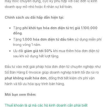
máy móc chuyên dụng, cực kỳ phù hợp với các đơn vị kinh
doanh quy mô nhỏ hoặc ít nhân sự kế toán.
Chính sách ưu đãi hấp dẫn hiện tại:
Tặng
phí khởi tạo
hóa đơn điện tử
trị giá 1.100.000
đồng
.
Tặng
1.000
hóa đơn điện tử
đầu tiên
sử dụng miễn phí
trong vòng 1 năm.
Ưu đãi
giảm giá tới 50%
khi mua thêm hóa đơn điện tử
sau khi sử dụng hết lượt tặng.
Đầu tư vào một giải pháp hóa đơn điện tử chuyên nghiệp như
Sổ Bán Hàng E-Invoice giúp doanh nghiệp tránh tối đa rủi ro
phạt không xuất hóa đơn
, đồng thời tiết kiệm chi phí vận
hành và tối ưu hóa quy trình bán hàng.
Mời bạn xem thêm:
Thuế khoán là gì mà các hộ kinh doanh cần phải biết