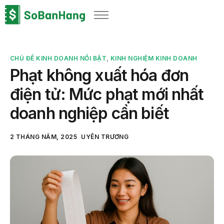
Sản phẩm
Giải pháp
CHỦ ĐỀ KINH DOANH NỔI BẬT
,
KINH NGHIỆM KINH DOANH
Bảng giá
Phạt không xuất hóa đơn
Blog
điện tử: Mức phạt mới nhất
Thông tin thuế
doanh nghiệp cần biết
Về chúng tôi
2 THÁNG NĂM, 2025
UYÊN TRƯƠNG