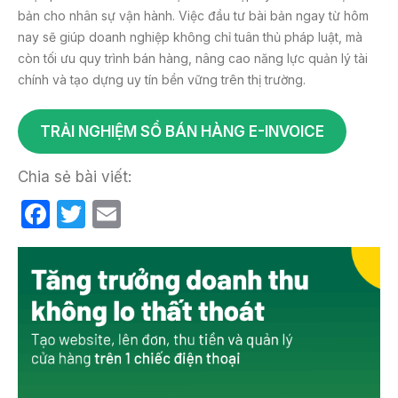
bản cho nhân sự vận hành. Việc đầu tư bài bản ngay từ hôm
nay sẽ giúp doanh nghiệp không chỉ tuân thủ pháp luật, mà
còn tối ưu quy trình bán hàng, nâng cao năng lực quản lý tài
chính và tạo dựng uy tín bền vững trên thị trường.
TRẢI NGHIỆM SỔ BÁN HÀNG E-INVOICE
Chia sẻ bài viết:
F
T
E
a
w
m
c
itt
ail
e
er
b
o
o