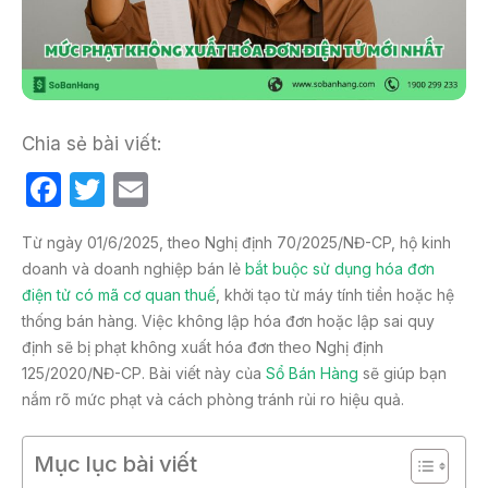
Chia sẻ bài viết:
F
T
E
a
w
m
Từ ngày 01/6/2025, theo Nghị định 70/2025/NĐ-CP, hộ kinh
c
itt
ail
doanh và doanh nghiệp bán lẻ
bắt buộc sử dụng hóa đơn
e
er
điện tử có mã cơ quan thuế
, khởi tạo từ máy tính tiền hoặc hệ
b
thống bán hàng. Việc không lập hóa đơn hoặc lập sai quy
định sẽ bị phạt không xuất hóa đơn theo Nghị định
o
125/2020/NĐ-CP. Bài viết này của
Sổ Bán Hàng
sẽ giúp bạn
o
nắm rõ mức phạt và cách phòng tránh rủi ro hiệu quả.
k
Mục lục bài viết