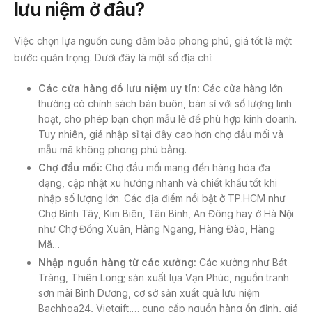
lưu niệm ở đâu?
Việc chọn lựa nguồn cung đảm bảo phong phú, giá tốt là một
bước quản trọng. Dưới đây là một số địa chỉ:
Các cửa hàng đồ lưu niệm uy tín:
Các cửa hàng lớn
thường có chính sách bán buôn, bán sỉ với số lượng linh
hoạt, cho phép bạn chọn mẫu lẻ để phù hợp kinh doanh.
Tuy nhiên, giá nhập sỉ tại đây cao hơn chợ đầu mối và
mẫu mã không phong phú bằng.
Chợ đầu mối:
Chợ đầu mối mang đến hàng hóa đa
dạng, cập nhật xu hướng nhanh và chiết khấu tốt khi
nhập số lượng lớn. Các địa điểm nổi bật ở TP.HCM như
Chợ Bình Tây, Kim Biên, Tân Bình, An Đông hay ở Hà Nội
như Chợ Đồng Xuân, Hàng Ngang, Hàng Đào, Hàng
Mã…
Nhập nguồn hàng từ các xưởng:
Các xưởng như Bát
Tràng, Thiên Long; sản xuất lụa Vạn Phúc, nguồn tranh
sơn mài Bình Dương, cơ sở sản xuất quà lưu niệm
Bachhoa24, Vietgift,… cung cấp nguồn hàng ổn định, giá