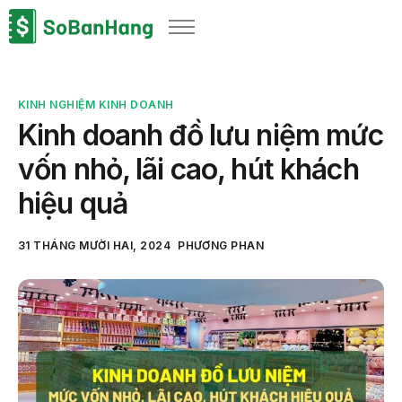
Sản phẩm
Giải pháp
KINH NGHIỆM KINH DOANH
Bảng giá
Kinh doanh đồ lưu niệm mức
Blog
vốn nhỏ, lãi cao, hút khách
Thông tin thuế
hiệu quả
Về chúng tôi
31 THÁNG MƯỜI HAI, 2024
PHƯƠNG PHAN