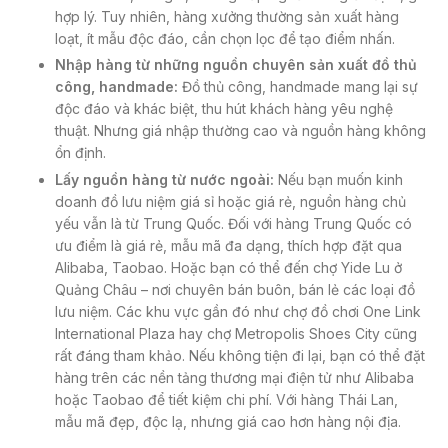
hợp lý. Tuy nhiên, hàng xưởng thường sản xuất hàng
loạt, ít mẫu độc đáo, cần chọn lọc để tạo điểm nhấn.
Nhập hàng từ những nguồn chuyên sản xuất đồ thủ
công, handmade:
Đồ thủ công, handmade mang lại sự
độc đáo và khác biệt, thu hút khách hàng yêu nghệ
thuật. Nhưng giá nhập thường cao và nguồn hàng không
ổn định.
Lấy nguồn hàng từ nước ngoài:
Nếu bạn muốn kinh
doanh đồ lưu niệm giá sỉ hoặc giá rẻ, nguồn hàng chủ
yếu vẫn là từ Trung Quốc. Đối với hàng Trung Quốc có
ưu điểm là giá rẻ, mẫu mã đa dạng, thích hợp đặt qua
Alibaba, Taobao. Hoặc bạn có thể đến chợ Yide Lu ở
Quảng Châu – nơi chuyên bán buôn, bán lẻ các loại đồ
lưu niệm. Các khu vực gần đó như chợ đồ chơi One Link
International Plaza hay chợ Metropolis Shoes City cũng
rất đáng tham khảo. Nếu không tiện đi lại, bạn có thể đặt
hàng trên các nền tảng thương mại điện tử như Alibaba
hoặc Taobao để tiết kiệm chi phí. Với hàng Thái Lan,
mẫu mã đẹp, độc lạ, nhưng giá cao hơn hàng nội địa.