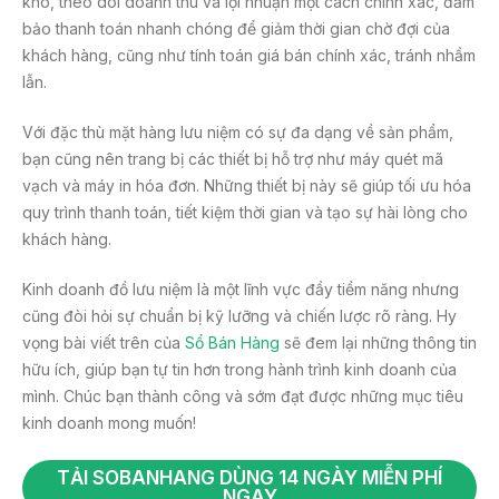
kho, theo dõi doanh thu và lợi nhuận một cách chính xác, đảm
bảo thanh toán nhanh chóng để giảm thời gian chờ đợi của
khách hàng, cũng như tính toán giá bán chính xác, tránh nhầm
lẫn.
Với đặc thù mặt hàng lưu niệm có sự đa dạng về sản phẩm,
bạn cũng nên trang bị các thiết bị hỗ trợ như máy quét mã
vạch và máy in hóa đơn. Những thiết bị này sẽ giúp tối ưu hóa
quy trình thanh toán, tiết kiệm thời gian và tạo sự hài lòng cho
khách hàng.
Kinh doanh đồ lưu niệm là một lĩnh vực đầy tiềm năng nhưng
cũng đòi hỏi sự chuẩn bị kỹ lưỡng và chiến lược rõ ràng. Hy
vọng bài viết trên của
Sổ Bán Hàng
sẽ đem lại những thông tin
hữu ích, giúp bạn tự tin hơn trong hành trình kinh doanh của
mình. Chúc bạn thành công và sớm đạt được những mục tiêu
kinh doanh mong muốn!
TẢI SOBANHANG DÙNG 14 NGÀY MIỄN PHÍ
NGAY