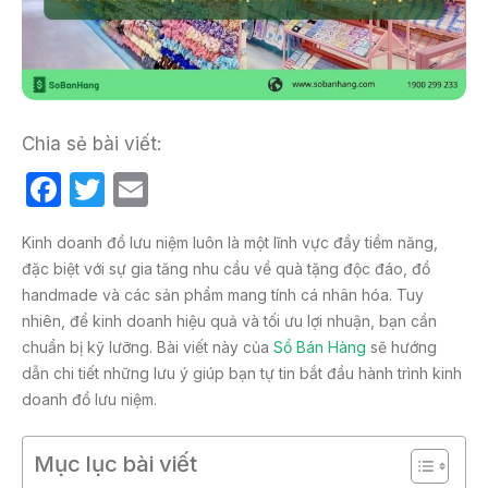
Chia sẻ bài viết:
F
T
E
a
w
m
Kinh doanh đồ lưu niệm luôn là một lĩnh vực đầy tiềm năng,
c
itt
ail
đặc biệt với sự gia tăng nhu cầu về quà tặng độc đáo, đồ
e
er
handmade và các sản phẩm mang tính cá nhân hóa. Tuy
b
nhiên, để kinh doanh hiệu quả và tối ưu lợi nhuận, bạn cần
chuẩn bị kỹ lưỡng. Bài viết này của
Sổ Bán Hàng
sẽ hướng
o
dẫn chi tiết những lưu ý giúp bạn tự tin bắt đầu hành trình kinh
o
doanh đồ lưu niệm.
k
Mục lục bài viết