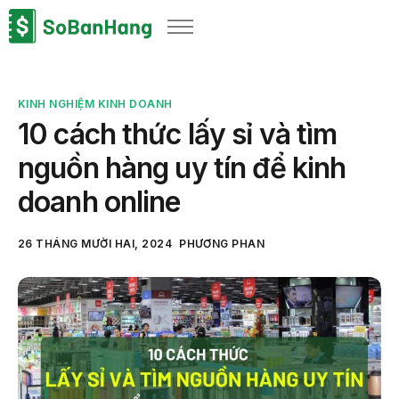
Sản phẩm
Giải pháp
KINH NGHIỆM KINH DOANH
Bảng giá
10 cách thức lấy sỉ và tìm
Blog
nguồn hàng uy tín để kinh
Thông tin thuế
doanh online
Về chúng tôi
26 THÁNG MƯỜI HAI, 2024
PHƯƠNG PHAN