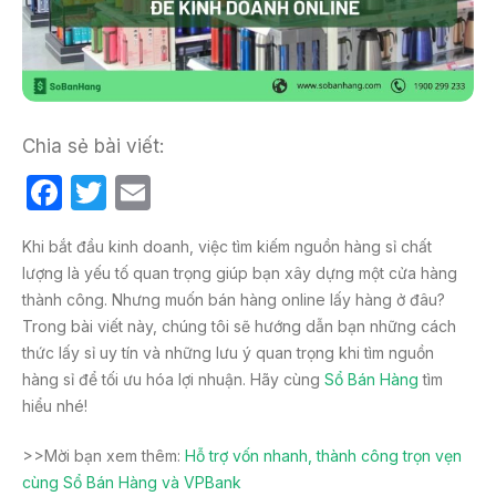
Chia sẻ bài viết:
F
T
E
a
w
m
Khi bắt đầu kinh doanh, việc tìm kiếm nguồn hàng sỉ chất
c
itt
ail
lượng là yếu tố quan trọng giúp bạn xây dựng một cửa hàng
e
er
thành công. Nhưng muốn bán hàng online lấy hàng ở đâu?
b
Trong bài viết này, chúng tôi sẽ hướng dẫn bạn những cách
thức lấy sỉ uy tín và những lưu ý quan trọng khi tìm nguồn
o
hàng sỉ để tối ưu hóa lợi nhuận. Hãy cùng
Sổ Bán Hàng
tìm
o
hiểu nhé!
k
>>Mời bạn xem thêm:
Hỗ trợ vốn nhanh, thành công trọn vẹn
cùng Sổ Bán Hàng và VPBank