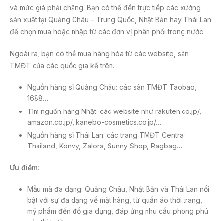
và mức giá phải chăng. Bạn có thể đến trực tiếp các xưởng
sản xuất tại Quảng Châu – Trung Quốc, Nhật Bản hay Thái Lan
để chọn mua hoặc nhập từ các đơn vị phân phối trong nước.
Ngoài ra, bạn có thể mua hàng hóa từ các website, sàn
TMĐT của các quốc gia kể trên.
Nguồn hàng sỉ Quảng Châu: các sàn TMĐT Taobao,
1688…
Tìm nguồn hàng Nhật: các website như rakuten.co.jp/,
amazon.co.jp/, kanebo-cosmetics.co.jp/…
Nguồn hàng sỉ Thái Lan: các trang TMĐT Central
Thailand, Konvy, Zalora, Sunny Shop, Ragbag…
Ưu điểm:
Mẫu mã đa dạng: Quảng Châu, Nhật Bản và Thái Lan nổi
bật với sự đa dạng về mặt hàng, từ quần áo thời trang,
mỹ phẩm đến đồ gia dụng, đáp ứng nhu cầu phong phú