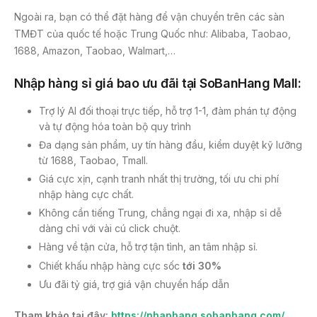
Ngoài ra, bạn có thể đặt hàng để vận chuyển trên các sàn
TMĐT của quốc tế hoặc Trung Quốc như: Alibaba, Taobao,
1688, Amazon, Taobao, Walmart,…
Nhập hàng sỉ giá bao ưu đãi tại SoBanHang Mall:
Trợ lý AI đối thoại trực tiếp, hỗ trợ 1-1, đàm phán tự động
và tự động hóa toàn bộ quy trình
Đa dạng sản phẩm, uy tín hàng đầu, kiểm duyệt kỹ lưỡng
từ 1688, Taobao, Tmall.
Giá cực xịn, cạnh tranh nhất thị trường, tối ưu chi phí
nhập hàng cực chất.
Không cần tiếng Trung, chẳng ngại đi xa, nhập sỉ dễ
dàng chỉ với vài cú click chuột.
Hàng về tận cửa, hỗ trợ tận tình, an tâm nhập sỉ.
Chiết khấu nhập hàng cực sốc
tới 30%
Ưu đãi tỷ giá, trợ giá vận chuyển hấp dẫn
Tham khảo tại đây:
https://nhaphang.sobanhang.com/