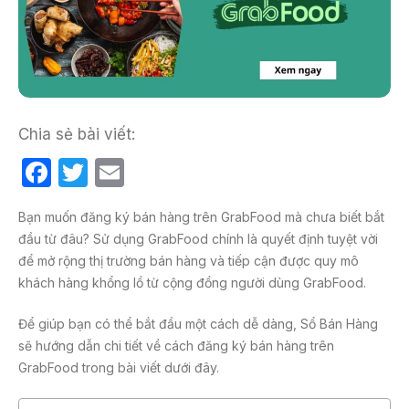
Chia sẻ bài viết:
F
T
E
a
w
m
Bạn muốn đăng ký bán hàng trên GrabFood mà chưa biết bắt
c
itt
ail
đầu từ đâu? Sử dụng GrabFood chính là quyết định tuyệt vời
e
er
để mở rộng thị trường bán hàng và tiếp cận được quy mô
b
khách hàng khổng lồ từ cộng đồng người dùng GrabFood.
o
Để giúp bạn có thể bắt đầu một cách dễ dàng, Sổ Bán Hàng
o
sẽ hướng dẫn chi tiết về cách đăng ký bán hàng trên
k
GrabFood trong bài viết dưới đây.