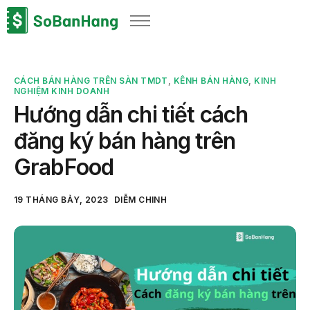
Sản phẩm
Giải pháp
CÁCH BÁN HÀNG TRÊN SÀN TMDT
,
KÊNH BÁN HÀNG
,
KINH
Bảng giá
NGHIỆM KINH DOANH
Hướng dẫn chi tiết cách
Blog
đăng ký bán hàng trên
Thông tin thuế
GrabFood
Về chúng tôi
19 THÁNG BẢY, 2023
DIỄM CHINH