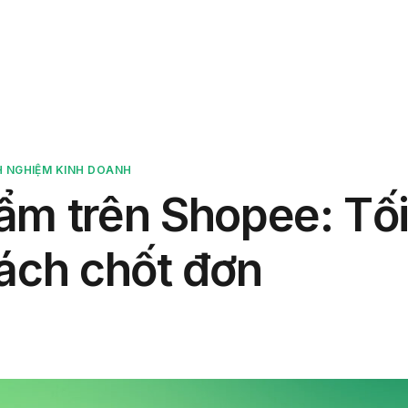
phẩm
Giải pháp
Bảng giá
Blog
Thông tin
H NGHIỆM KINH DOANH
ẩm trên Shopee: Tố
hách chốt đơn