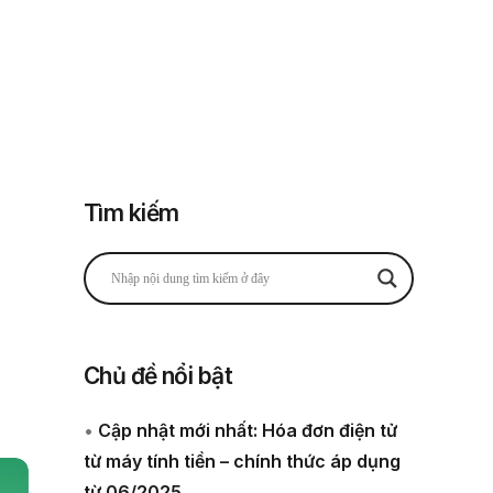
Đăng nhập
Đăng ký
 thuế
Về chúng tôi
Tìm kiếm
i
Chủ đề nổi bật
•
Cập nhật mới nhất: Hóa đơn điện tử
từ máy tính tiền – chính thức áp dụng
từ 06/2025