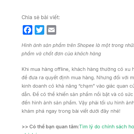
Chia sẻ bài viết:
F
T
E
a
w
m
Hình ảnh sản phẩm trên Shopee là một trong nhữ
c
itt
ail
phẩm và chốt đơn của khách hàng
e
er
b
Khi mua hàng offline, khách hàng thường có xu
o
để đưa ra quyết định mua hàng. Nhưng đối với mô
o
kinh doanh có khả năng “chạm” vào giác quan c
k
dẫn. Để có thể khiến sản phẩm nổi bật và có sức 
đến hình ảnh sản phẩm. Vậy phải tối ưu hình ả
khám phá ngay trong bài viết dưới đây nhé!
>> Có thể bạn quan tâm:
Tìm lý do chính sách h