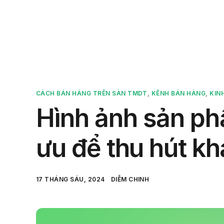
Sản 
CÁCH BÁN HÀNG TRÊN SÀN TMDT
,
KÊNH BÁN HÀNG
,
KIN
Hình ảnh sản ph
ưu để thu hút k
17 THÁNG SÁU, 2024
DIỄM CHINH