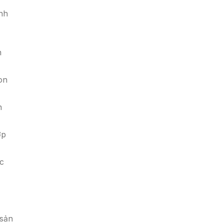
ịnh
n
on
n
ợp
c
 sản