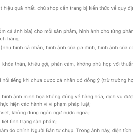
 hiệu quả nhất, chủ shop cần trang bị kiến thức về quy đ
gồm cả ảnh bìa) cho mỗi sản phẩm, hình ảnh cho từng phâ
ách hàng;
(như hình cá nhân, hình ảnh của gia đình, hình ảnh của c
 khỏa thân, khiêu gợi, phản cảm, không phù hợp với thuầ
 nổi tiếng khi chưa được cá nhân đó đồng ý (trừ trường h
 hình ảnh minh họa không đúng về hàng hóa, dịch vụ đượ
hực hiện các hành vi vi phạm pháp luật;
 Việt, không dùng ngôn ngữ nước ngoài;
tiết tình trạng sản phẩm;
phẩm do chính Người Bán tự chụp. Trong ảnh này, diện tích