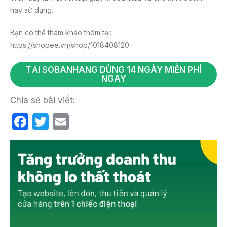
hay sử dụng.
Bạn có thể tham khảo thêm tại:
https://shopee.vn/shop/1018408120
TẢI SOBANHANG DÙNG 14 NGÀY MIỄN PHÍ
NGAY
Chia sẻ bài viết:
F
T
E
a
w
m
c
itt
ail
e
er
b
o
o