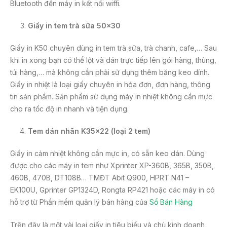
Bluetooth đến máy in kết nối wiffi.
Giấy
in tem trà sữa
50×30
Giấy in K50 chuyên dùng in tem trà sữa, trà chanh, cafe,… Sau
khi in xong bạn có thể lột và dán trực tiếp lên gói hàng, thùng,
túi hàng,… mà không cần phải sử dụng thêm băng keo dính.
Giấy in nhiệt là loại giấy chuyên in hóa đơn, đơn hàng, thông
tin sản phẩm. Sản phẩm sử dụng máy in nhiệt không cần mực
cho ra tốc độ in nhanh và tiện dụng.
Tem dán nhãn K35x22 (loại 2 tem)
Giấy in cảm nhiệt không cần mực in, có sẵn keo dán. Dùng
được cho các máy in tem như Xprinter XP-360B, 365B, 350B,
460B, 470B, DT108B… TMĐT Abit Q900, HPRT N41 –
EK100U, Gprinter GP1324D, Rongta RP421 hoặc các máy in có
hỗ trợ từ Phần mềm quản lý bán hàng của
Sổ Bán Hàng
Trên đây là một vài loại giấy in tiêu biểu và chủ kinh doanh