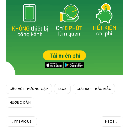
k
CÂU HỎI THƯỜNG GẶP
FAQS
GIẢI ĐÁP THẮC MẮC
HƯỚNG DẪN
PREVIOUS
NEXT