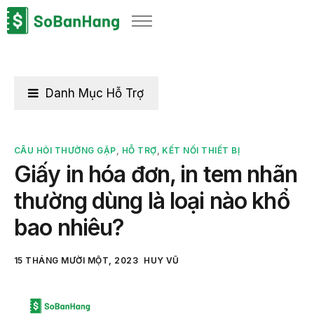
Sản phẩm
Giải pháp
Bảng giá
Danh Mục Hỗ Trợ
Blog
Thông tin thuế
CÂU HỎI THƯỜNG GẶP
,
HỖ TRỢ
,
KẾT NỐI THIẾT BỊ
Giấy in hóa đơn, in tem nhãn
Về chúng tôi
thường dùng là loại nào khổ
bao nhiêu?
15 THÁNG MƯỜI MỘT, 2023
HUY VŨ