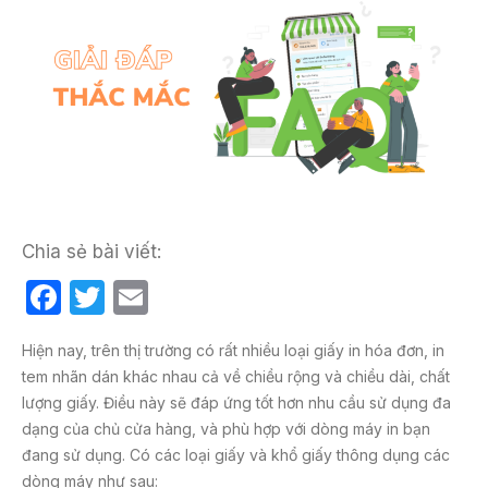
Chia sẻ bài viết:
F
T
E
a
w
m
Hiện nay, trên thị trường có rất nhiều loại giấy in hóa đơn, in
c
itt
ail
tem nhãn dán khác nhau cả về chiều rộng và chiều dài, chất
e
er
lượng giấy. Điều này sẽ đáp ứng tốt hơn nhu cầu sử dụng đa
b
dạng của chủ cửa hàng, và phù hợp với dòng máy in bạn
đang sử dụng. Có các loại giấy và khổ giấy thông dụng các
o
dòng máy như sau: