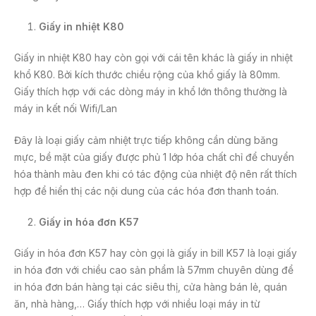
o
Giấy in nhiệt K80
k
Giấy in nhiệt K80 hay còn gọi với cái tên khác là giấy in nhiệt
khổ K80. Bởi kích thước chiều rộng của khổ giấy là 80mm.
Giấy thích hợp với các dòng máy in khổ lớn thông thường là
máy in kết nối Wifi/Lan
Đây là loại giấy cảm nhiệt trực tiếp không cần dùng băng
mực, bề mặt của giấy được phủ 1 lớp hóa chất chỉ để chuyển
hóa thành màu đen khi có tác động của nhiệt độ nên rất thích
hợp để hiển thị các nội dung của các hóa đơn thanh toán.
Giấy in hóa đơn K57
Giấy in hóa đơn K57 hay còn gọi là giấy in bill K57 là loại giấy
in hóa đơn với chiều cao sản phẩm là 57mm chuyên dùng để
in hóa đơn bán hàng tại các siêu thị, cửa hàng bán lẻ, quán
ăn, nhà hàng,… Giấy thích hợp với nhiều loại máy in từ