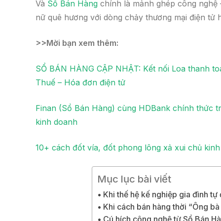
Và
Sổ Bán Hàng
chính là mảnh ghép công nghệ – 
nữ quê hương với dòng chảy thương mại điện tử h
>>Mời bạn xem thêm:
SỔ BÁN HÀNG CẬP NHẬT: Kết nối Loa thanh toán
Thuế – Hóa đơn điện tử
Finan (Sổ Bán Hàng) cùng HDBank chính thức tri
kinh doanh
10+ cách đốt vía, đốt phong lông xả xui chủ kinh
Mục lục bài viết
Khi thế hệ kế nghiệp gia đình t
Khi cách bán hàng thời “Ông bà 
Cú hích công nghệ từ Sổ Bán Hà