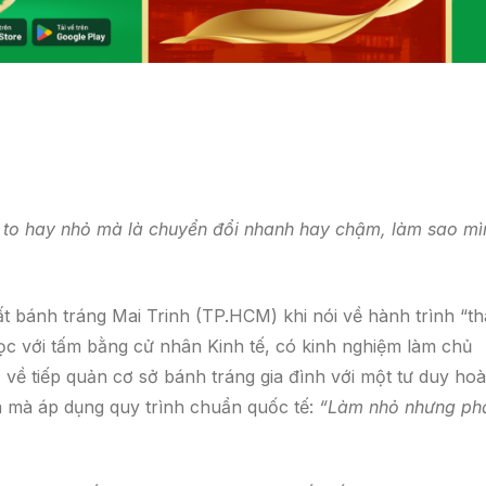
 to hay nhỏ mà là chuyển đổi nhanh hay chậm, làm sao mì
ất bánh tráng Mai Trinh (TP.HCM) khi nói về hành trình “t
học với tấm bằng cử nhân Kinh tế, có kinh nghiệm làm chủ
 về tiếp quản cơ sở bánh tráng gia đình với một tư duy ho
a mà áp dụng quy trình chuẩn quốc tế:
“Làm nhỏ nhưng ph