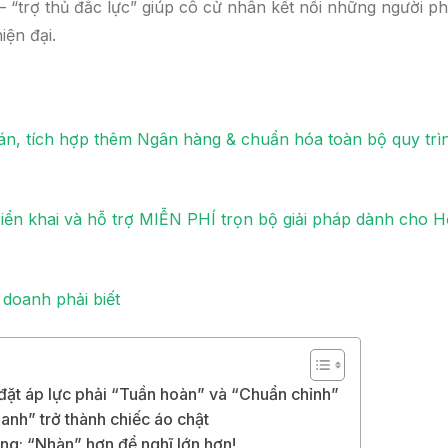
“trợ thủ đắc lực” giúp cô cử nhân kết nối những người p
iện đại.
, tích hợp thêm Ngân hàng & chuẩn hóa toàn bộ quy trì
ển khai và hỗ trợ MIỄN PHÍ trọn bộ giải pháp dành cho H
 doanh phải biết
ự đặt áp lực phải “Tuần hoàn” và “Chuẩn chỉnh”
anh” trở thành chiếc áo chật
ng: “Nhàn” hơn để nghĩ lớn hơn!