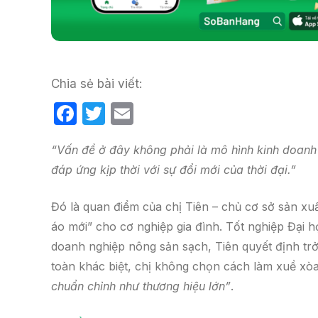
Chia sẻ bài viết:
F
T
E
a
w
m
“Vấn đề ở đây không phải là mô hình kinh doanh
c
itt
ail
đáp ứng kịp thời với sự đổi mới của thời đại.”
e
er
b
Đó là quan điểm của chị Tiên – chủ cơ sở sản xu
o
áo mới” cho cơ nghiệp gia đình. Tốt nghiệp Đại 
o
doanh nghiệp nông sản sạch, Tiên quyết định trở
k
toàn khác biệt, chị không chọn cách làm xuề xò
chuẩn chỉnh như thương hiệu lớn”
.