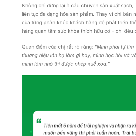
Không chỉ dừng lại ở câu chuyện sản xuất sạch, 
liên tục đa dạng hóa sản phẩm. Thay vì chỉ bán 
của từng phân khúc khách hàng để phát triển th
hàng quan tâm sức khỏe thích hữu cơ – chị đều đ
Quan điểm của chị rất rõ ràng:
“Mình phải tự tìm
thương hiệu lớn họ làm gì hay, mình học hỏi và 
mình làm nhỏ thì được phép xuề xòa.”