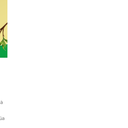
là
ủa