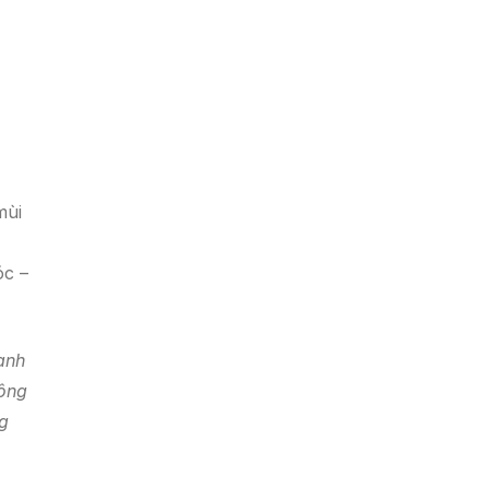
mùi
óc –
anh
hông
ng