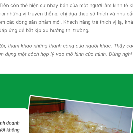
Tiên còn thể hiện sự nhạy bén của một người làm kinh tế k
mãi những vị truyền thống, chị dựa theo sở thích và nhu cầ
êm các dòng sản phẩm mới. Khách hàng trẻ thích vị lạ, kh
áp ứng để bắt kịp xu hướng thị trường.
 tòi, tham khảo những thành công của người khác. Thấy cá
vận dụng một cách hợp lý vào mô hình của mình. Đừng nghĩ