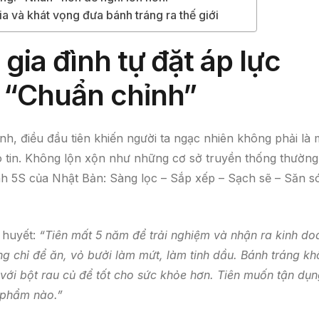
a và khát vọng đưa bánh tráng ra thế giới
gia đình tự đặt áp lực
 “Chuẩn chỉnh”
h, điều đầu tiên khiến người ta ngạc nhiên không phải là 
 tin. Không lộn xộn như những cơ sở truyền thống thường
ình 5S của Nhật Bản: Sàng lọc – Sắp xếp – Sạch sẽ – Săn s
m huyết:
“Tiên mất 5 năm để trải nghiệm và nhận ra kinh do
ng chỉ để ăn, vỏ bưởi làm mứt, làm tinh dầu. Bánh tráng k
với bột rau củ để tốt cho sức khỏe hơn. Tiên muốn tận dụ
ụ phẩm nào.”