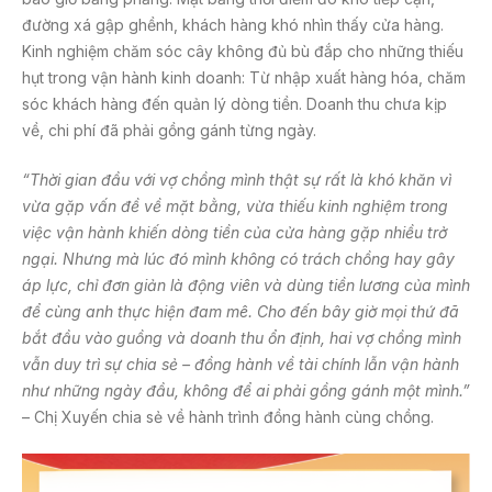
đường xá gập ghềnh, khách hàng khó nhìn thấy cửa hàng.
Kinh nghiệm chăm sóc cây không đủ bù đắp cho những thiếu
hụt trong vận hành kinh doanh: Từ nhập xuất hàng hóa, chăm
sóc khách hàng đến quản lý dòng tiền. Doanh thu chưa kịp
về, chi phí đã phải gồng gánh từng ngày.
“Thời gian đầu với vợ chồng mình thật sự rất là khó khăn vì
vừa gặp vấn đề về mặt bằng, vừa thiếu kinh nghiệm trong
việc vận hành khiến dòng tiền của cửa hàng gặp nhiều trở
ngại. Nhưng mà lúc đó mình không có trách chồng hay gây
áp lực, chỉ đơn giản là động viên và dùng tiền lương của mình
để cùng anh thực hiện đam mê. Cho đến bây giờ mọi thứ đã
bắt đầu vào guồng và doanh thu ổn định, hai vợ chồng mình
vẫn duy trì sự chia sẻ – đồng hành về tài chính lẫn vận hành
như những ngày đầu, không để ai phải gồng gánh một mình.”
– Chị Xuyến chia sẻ về hành trình đồng hành cùng chồng.