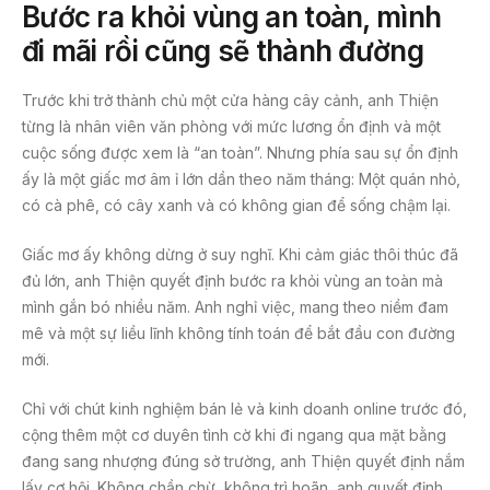
Bước ra khỏi vùng an toàn, mình
đi mãi rồi cũng sẽ thành đường
Trước khi trở thành chủ một cửa hàng cây cảnh, anh Thiện
từng là nhân viên văn phòng với mức lương ổn định và một
cuộc sống được xem là “an toàn”. Nhưng phía sau sự ổn định
ấy là một giấc mơ âm ỉ lớn dần theo năm tháng: Một quán nhỏ,
có cà phê, có cây xanh và có không gian để sống chậm lại.
Giấc mơ ấy không dừng ở suy nghĩ. Khi cảm giác thôi thúc đã
đủ lớn, anh Thiện quyết định bước ra khỏi vùng an toàn mà
mình gắn bó nhiều năm. Anh nghỉ việc, mang theo niềm đam
mê và một sự liều lĩnh không tính toán để bắt đầu con đường
mới.
Chỉ với chút kinh nghiệm bán lẻ và kinh doanh online trước đó,
cộng thêm một cơ duyên tình cờ khi đi ngang qua mặt bằng
đang sang nhượng đúng sở trường, anh Thiện quyết định nắm
lấy cơ hội. Không chần chừ, không trì hoãn, anh quyết định