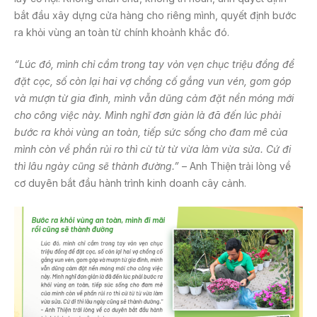
bắt đầu xây dựng cửa hàng cho riêng mình, quyết định bước
ra khỏi vùng an toàn từ chính khoảnh khắc đó.
“Lúc đó, mình chỉ cầm trong tay vỏn vẹn chục triệu đồng để
đặt cọc, số còn lại hai vợ chồng cố gắng vun vén, gom góp
và mượn từ gia đình, mình vẫn dũng cảm đặt nền móng mới
cho công việc này. Mình nghĩ đơn giản là đã đến lúc phải
bước ra khỏi vùng an toàn, tiếp sức sống cho đam mê của
mình còn về phần rủi ro thì cừ từ từ vừa làm vừa sửa. Cứ đi
thì lâu ngày cũng sẽ thành đường.”
– Anh Thiện trải lòng về
cơ duyên bắt đầu hành trình kinh doanh cây cảnh.