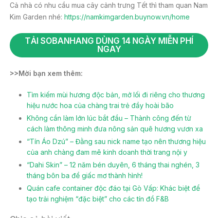
Cả nhà có nhu cầu mua cây cảnh trưng Tết thì tham quan Nam
Kim Garden nhé:
https://namkimgarden.buynow.vn/home
TẢI SOBANHANG DÙNG 14 NGÀY MIỄN PHÍ
NGAY
>>Mời bạn xem thêm:
Tìm kiếm mùi hương độc bản, mở lối đi riêng cho thương
hiệu nước hoa của chàng trai trẻ đầy hoài bão
Không cần làm lớn lúc bắt đầu – Thành công đến từ
cách làm thông minh đưa nông sản quê hương vươn xa
“Tín Áo Dzú” – Đằng sau nick name tạo nên thương hiệu
của anh chàng đam mê kinh doanh thời trang nội y
“Dahi Skin” – 12 năm bén duyên, 6 tháng thai nghén, 3
tháng bôn ba để giấc mơ thành hình!
Quán cafe container độc đáo tại Gò Vấp: Khác biệt để
tạo trải nghiệm “đặc biệt” cho các tín đồ F&B