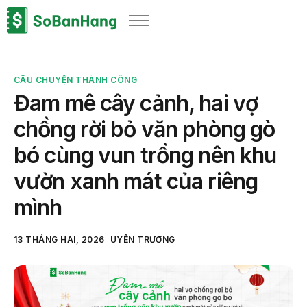
Sản phẩm
Giải pháp
CÂU CHUYỆN THÀNH CÔNG
Bảng giá
Đam mê cây cảnh, hai vợ
Blog
chồng rời bỏ văn phòng gò
Thông tin thuế
bó cùng vun trồng nên khu
Về chúng tôi
vườn xanh mát của riêng
mình
13 THÁNG HAI, 2026
UYÊN TRƯƠNG