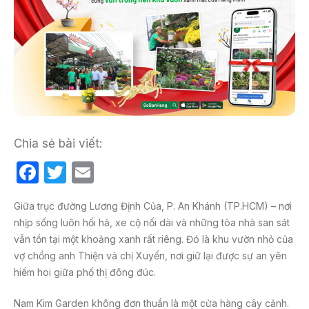
Chia sẻ bài viết:
F
T
E
a
w
m
Giữa trục đường Lương Định Của, P. An Khánh (TP.HCM) – nơi
c
itt
ail
nhịp sống luôn hối hả, xe cộ nối dài và những tòa nhà san sát
e
er
vẫn tồn tại một khoảng xanh rất riêng. Đó là khu vườn nhỏ của
b
vợ chồng anh Thiện và chị Xuyến, nơi giữ lại được sự an yên
hiếm hoi giữa phố thị đông đúc.
o
o
Nam Kim Garden không đơn thuần là một cửa hàng cây cảnh.