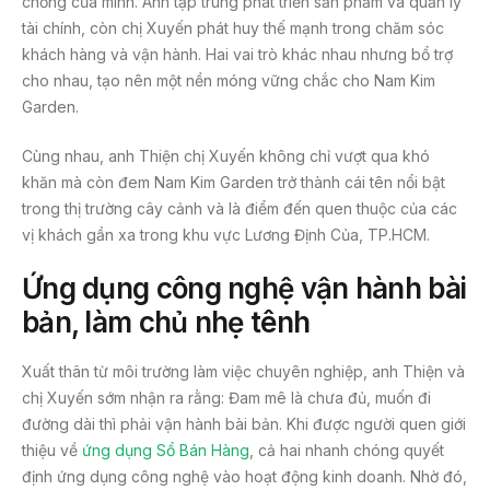
chồng của mình. Anh tập trung phát triển sản phẩm và quản lý
tài chính, còn chị Xuyến phát huy thế mạnh trong chăm sóc
khách hàng và vận hành. Hai vai trò khác nhau nhưng bổ trợ
cho nhau, tạo nên một nền móng vững chắc cho Nam Kim
Garden.
Cùng nhau, anh Thiện chị Xuyến không chỉ vượt qua khó
khăn mà còn đem Nam Kim Garden trở thành cái tên nổi bật
trong thị trường cây cảnh và là điểm đến quen thuộc của các
vị khách gần xa trong khu vực Lương Định Của, TP.HCM.
Ứng dụng công nghệ vận hành bài
bản, làm chủ nhẹ tênh
Xuất thân từ môi trường làm việc chuyên nghiệp, anh Thiện và
chị Xuyến sớm nhận ra rằng: Đam mê là chưa đủ, muốn đi
đường dài thì phải vận hành bài bản. Khi được người quen giới
thiệu về
ứng dụng Sổ Bán Hàng
, cả hai nhanh chóng quyết
định ứng dụng công nghệ vào hoạt động kinh doanh. Nhờ đó,