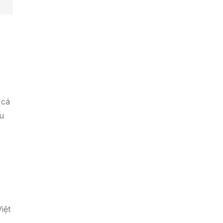
 cá
u
iệt