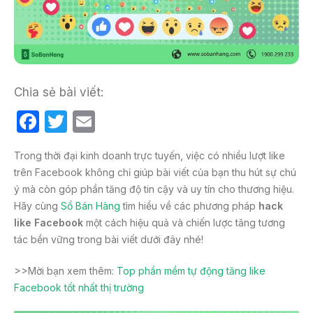
Chia sẻ bài viết:
F
T
E
a
w
m
Trong thời đại kinh doanh trực tuyến, việc có nhiều lượt like
c
itt
ail
trên Facebook không chỉ giúp bài viết của bạn thu hút sự chú
e
er
ý mà còn góp phần tăng độ tin cậy và uy tín cho thương hiệu.
b
Hãy cùng
Sổ Bán Hàng
tìm hiểu về các phương pháp
hack
like Facebook
một cách hiệu quả và chiến lược tăng tương
o
tác bền vững trong bài viết dưới đây nhé!
o
k
>>Mời bạn xem thêm:
Top phần mềm tự động tăng like
Facebook tốt nhất thị trường