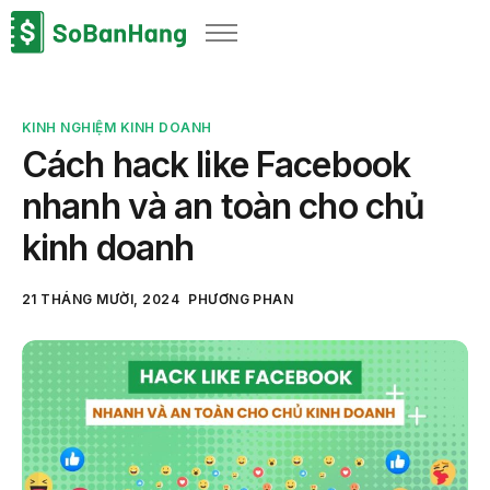
Sản phẩm
Giải pháp
KINH NGHIỆM KINH DOANH
Bảng giá
Cách hack like Facebook
Blog
nhanh và an toàn cho chủ
Thông tin thuế
kinh doanh
Về chúng tôi
21 THÁNG MƯỜI, 2024
PHƯƠNG PHAN