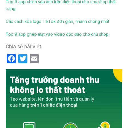
Top 9 app chỉnh sửa ảnh trên điện thoại cho chủ shop thời
trang
Các cách xóa logo TikTok đơn giản, nhanh chóng nhất
Top 9 app ghép mặt vào video độc đáo cho chủ shop
Chia sẻ bài viết:
F
T
E
a
w
m
c
itt
ail
e
er
b
o
o
k