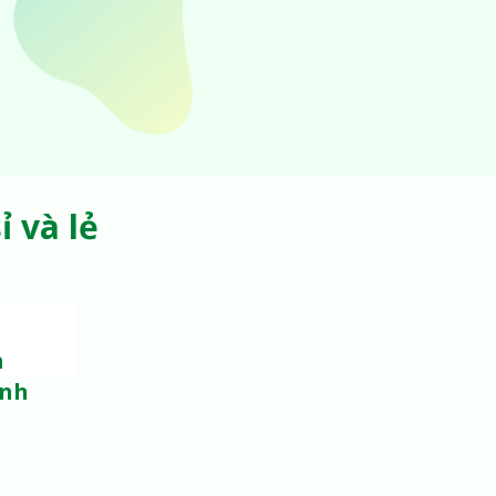
 và lẻ
m
ạnh