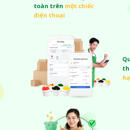
toàn trên
một chiếc
điện thoại
Qu
th
h