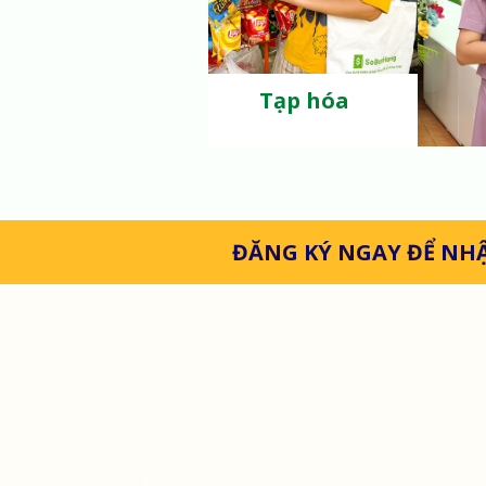
Tạp hóa
ĐĂNG KÝ NGAY ĐỂ NH