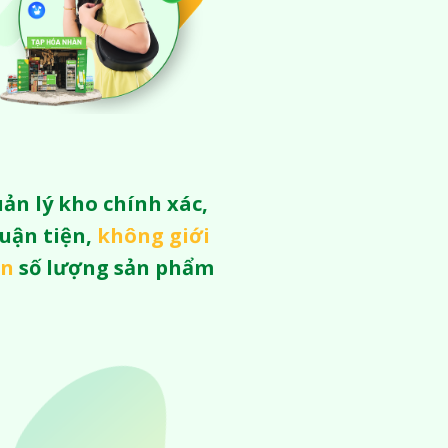
ản lý kho chính xác,
uận tiện,
không giới
ạn
số lượng sản phẩm