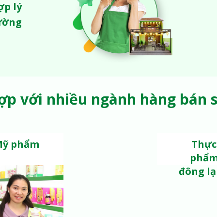
ợp lý
ường
ợp với nhiều ngành hàng bán sỉ
Mỹ phẩm
Thực
phẩ
đông l