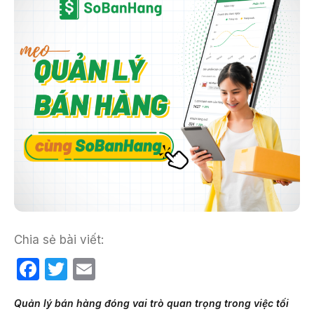
Chia sẻ bài viết:
F
T
E
a
w
m
Quản lý bán hàng đóng vai trò quan trọng trong việc tối
c
itt
ail