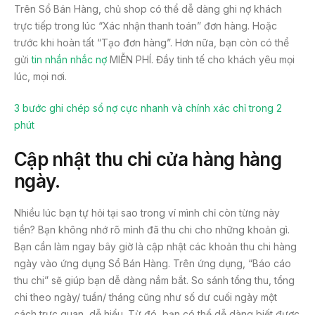
Trên Sổ Bán Hàng, chủ shop có thể dễ dàng ghi nợ khách
trực tiếp trong lúc “Xác nhận thanh toán” đơn hàng. Hoặc
trước khi hoàn tất “Tạo đơn hàng”. Hơn nữa, bạn còn có thể
gửi
tin nhắn nhắc nợ
MIỄN PHÍ. Đầy tinh tế cho khách yêu mọi
lúc, mọi nơi.
3 bước ghi chép sổ nợ cực nhanh và chính xác chỉ trong 2
phút
Cập nhật thu chi cửa hàng hàng
ngày
.
Nhiều lúc bạn tự hỏi tại sao trong ví mình chỉ còn từng này
tiền? Bạn không nhớ rõ mình đã thu chi cho những khoản gì.
Bạn cần làm ngay bây giờ là cập nhật các khoản thu chi hàng
ngày vào ứng dụng Sổ Bán Hàng. Trên ứng dụng, “Báo cáo
thu chi” sẽ giúp bạn dễ dàng nắm bắt. So sánh tổng thu, tổng
chi theo ngày/ tuần/ tháng cũng như số dư cuối ngày một
cách trực quan, dễ hiểu. Từ đó, bạn có thể dễ dàng biết được