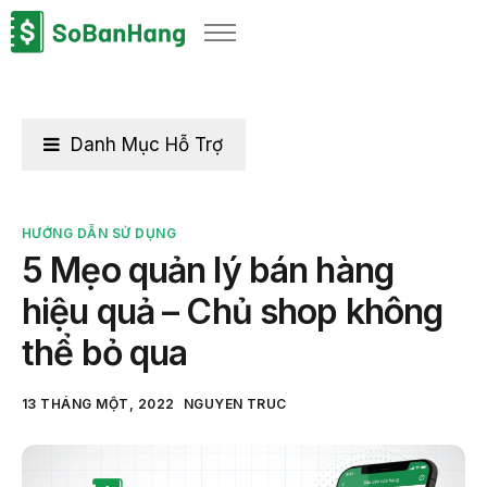
Sản phẩm
Giải pháp
Bảng giá
Danh Mục Hỗ Trợ
Blog
Thông tin thuế
HƯỚNG DẪN SỬ DỤNG
5 Mẹo quản lý bán hàng
Về chúng tôi
hiệu quả – Chủ shop không
thể bỏ qua
13 THÁNG MỘT, 2022
NGUYEN TRUC