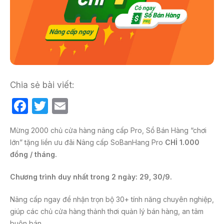
Chia sẻ bài viết:
F
T
E
a
w
m
Mừng 2000 chủ cửa hàng nâng cấp Pro, Sổ Bán Hàng “chơi
c
itt
ail
lớn” tặng liền ưu đãi Nâng cấp SoBanHang Pro
CHỈ 1.000
e
er
đồng / tháng.
b
Chương trình duy nhất trong 2 ngày: 29, 30/9.
o
o
Nâng cấp ngay để nhận trọn bộ 30+ tính năng chuyên nghiệp,
giúp các chủ cửa hàng thảnh thơi quản lý bán hàng, an tâm
k
buôn bán.