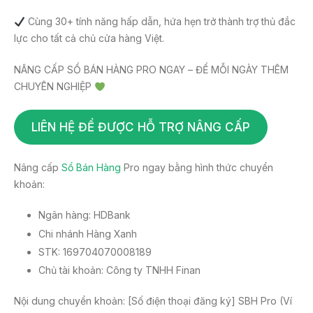
Cùng 30+ tính năng hấp dẫn, hứa hẹn trở thành trợ thủ đắc
lực cho tất cả chủ cửa hàng Việt.
NÂNG CẤP SỔ BÁN HÀNG PRO NGAY – ĐỂ MỖI NGÀY THÊM
CHUYÊN NGHIỆP
LIÊN HỆ ĐỂ ĐƯỢC HỖ TRỢ NÂNG CẤP
Nâng cấp
Sổ Bán Hàng
Pro ngay bằng hình thức chuyển
khoản:
Ngân hàng: HDBank
Chi nhánh Hàng Xanh
STK: 169704070008189
Chủ tài khoản: Công ty TNHH Finan
️Nội dung chuyển khoản: [Số điện thoại đăng ký] SBH Pro (Ví