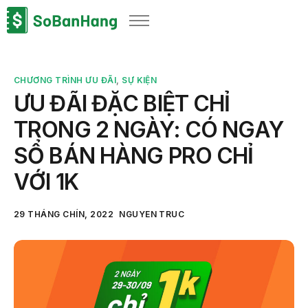
Sản phẩm
Giải pháp
CHƯƠNG TRÌNH ƯU ĐÃI
,
SỰ KIỆN
Bảng giá
ƯU ĐÃI ĐẶC BIỆT CHỈ
Blog
TRONG 2 NGÀY: CÓ NGAY
Thông tin thuế
SỔ BÁN HÀNG PRO CHỈ
Về chúng tôi
VỚI 1K
29 THÁNG CHÍN, 2022
NGUYEN TRUC