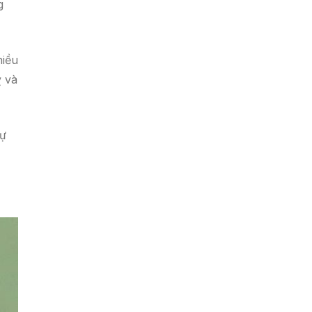
g
hiều
ỵ và
sự