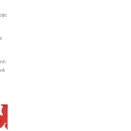
hoặc
i
inh
và