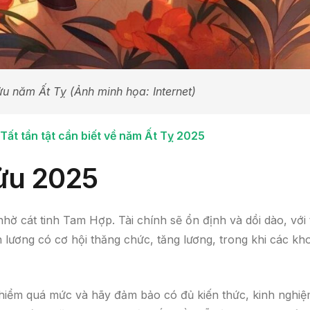
ửu năm Ất Tỵ (Ảnh minh họa: Internet)
ất tần tật cần biết về năm Ất Tỵ 2025
 Sửu 2025
 nhờ cát tinh Tam Hợp. Tài chính sẽ ổn định và dồi dào, với
 lương có cơ hội thăng chức, tăng lương, trong khi các kh
 hiểm quá mức và hãy đảm bảo có đủ kiến thức, kinh nghi