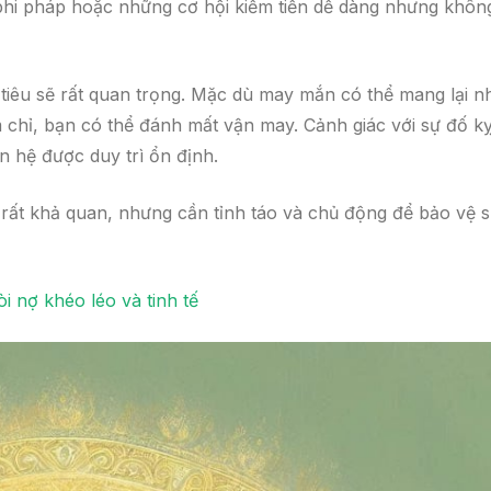
 phi pháp hoặc những cơ hội kiếm tiền dễ dàng nhưng khôn
i tiêu sẽ rất quan trọng. Mặc dù may mắn có thể mang lại n
 chỉ, bạn có thể đánh mất vận may. Cảnh giác với sự đố k
 hệ được duy trì ổn định.
 rất khả quan, nhưng cần tỉnh táo và chủ động để bảo vệ 
i nợ khéo léo và tinh tế