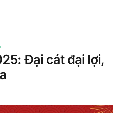
phẩm
Giải pháp
Bảng giá
Blog
Thông tin
H
25: Đại cát đại lợi,
oa