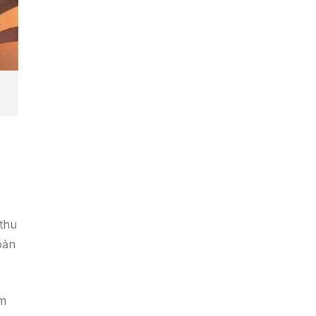
 thu
oản
ệm