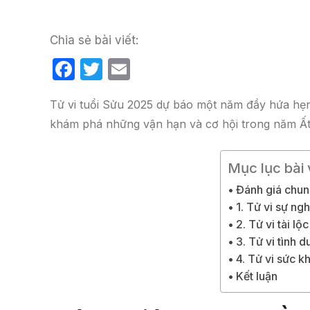
Chia sẻ bài viết:
F
T
E
a
w
m
Tử vi tuổi Sửu 2025 dự báo một năm đầy hứa hẹ
c
itt
ail
khám phá những vận hạn và cơ hội trong năm Ất
e
er
b
Mục lục bài 
o
Đánh giá chun
o
1. Tử vi sự ng
k
2. Tử vi tài l
3. Tử vi tình 
4. Tử vi sức k
Kết luận