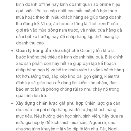
kinh doanh offline hay kinh doanh quần áo online hiệu
quả, việc liên tục cập nhật các mẫu mã phù hợp theo
mùa hoặc theo thị hiếu khách hàng sẽ giúp tăng doanh
thu đáng kể. Ví dụ, áo hoodie từng là “hot trend” của
giới trẻ vào mùa đông năm trước, và nhiều cửa hàng đã
nắm bắt xu hướng này để nhập hàng kịp thời, mang lại
doanh thu cao.
Quản lý hàng tồn kho chặt chẽ
Quản lý tồn kho là
bước không thể thiếu để kinh doanh hiệu quả. Biết chính
xác sản phẩm còn hay hết sẽ giúp bạn lập kế hoạch
nhập hàng hợp lý và hỗ trợ nhân viên tư vấn khách hàng
tốt hơn. Đồng thời, sắp xếp kho bãi gọn gàng, kiểm tra
định kỳ sẽ giúp bạn dễ dàng tìm kiếm sản phẩm, đảm
bảo an toàn và phòng chống rủi ro như cháy nổ trong
quá trình lưu trữ.
Xây dựng chiến lược giá phù hợp
Chiến lược giá cần
dựa vào chi phí nhập hàng và đối tượng khách hàng
mục tiêu. Nếu hướng đến học sinh, sinh viên, hãy đưa ra
mức giá hợp lý để kích thích mua sắm. Ngoài ra, các
chương trình khuyến mãi vào dịp lễ lớn như Tết, Noel