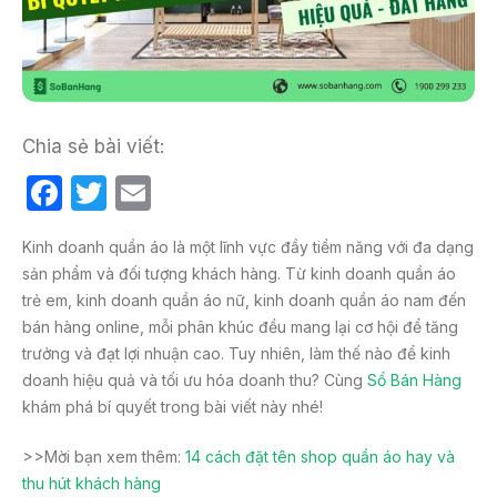
Chia sẻ bài viết:
F
T
E
a
w
m
Kinh doanh quần áo là một lĩnh vực đầy tiềm năng với đa dạng
c
itt
ail
sản phẩm và đối tượng khách hàng. Từ kinh doanh quần áo
e
er
trẻ em, kinh doanh quần áo nữ, kinh doanh quần áo nam đến
b
bán hàng online, mỗi phân khúc đều mang lại cơ hội để tăng
trưởng và đạt lợi nhuận cao. Tuy nhiên, làm thế nào để kinh
o
doanh hiệu quả và tối ưu hóa doanh thu? Cùng
Sổ Bán Hàng
o
khám phá bí quyết trong bài viết này nhé!
k
>>Mời bạn xem thêm:
14 cách đặt tên shop quần áo hay và
thu hút khách hàng