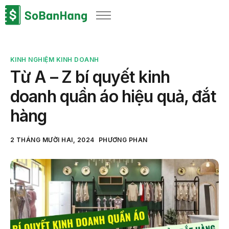
Sản phẩm
Giải pháp
KINH NGHIỆM KINH DOANH
Bảng giá
Từ A – Z bí quyết kinh
Blog
doanh quần áo hiệu quả, đắt
Thông tin thuế
hàng
Về chúng tôi
2 THÁNG MƯỜI HAI, 2024
PHƯƠNG PHAN