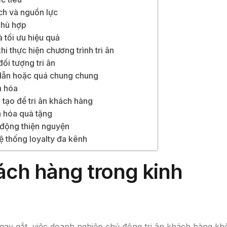
ch và nguồn lực
phù hợp
à tối ưu hiệu quả
i thực hiện chương trình tri ân
ối tượng tri ân
dẫn hoặc quá chung chung
n hóa
 tạo để tri ân khách hàng
 hóa quà tặng
 động thiện nguyện
hệ thống loyalty đa kênh
hách hàng trong kinh
gay gắt, việc doanh nghiệp chủ động tri ân khách hàng kh