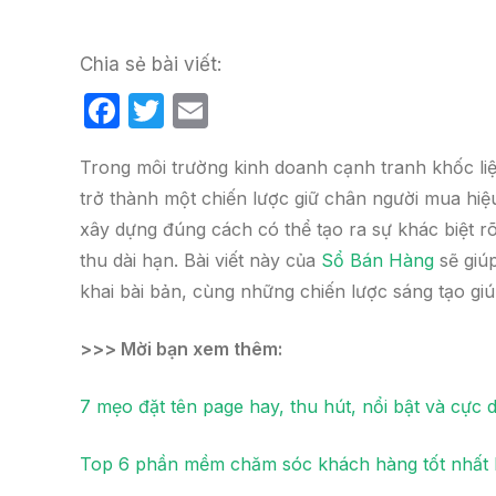
Chia sẻ bài viết:
F
T
E
a
w
m
Trong môi trường kinh doanh cạnh tranh khốc liệt
c
itt
ail
trở thành một chiến lược giữ chân người mua hiệ
e
er
xây dựng đúng cách có thể tạo ra sự khác biệt r
b
thu dài hạn. Bài viết này của
Sổ Bán Hàng
sẽ giúp
o
khai bài bản, cùng những chiến lược sáng tạo giú
o
k
>>> Mời bạn xem thêm:
7 mẹo đặt tên page hay, thu hút, nổi bật và cực 
Top 6 phần mềm chăm sóc khách hàng tốt nhất 