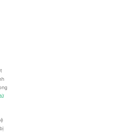
t
nh
rong
tử
hệ
bị