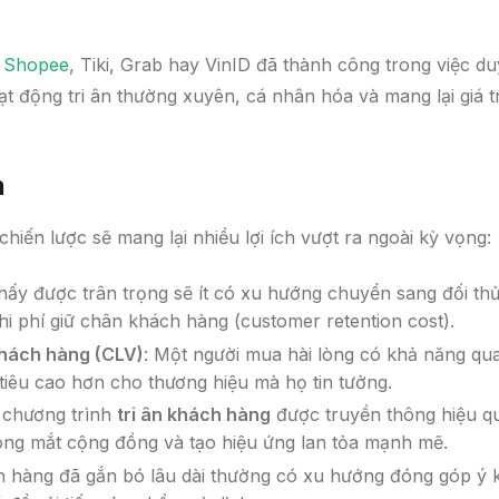
ư
Shopee
, Tiki, Grab hay VinID đã thành công trong việc du
t động tri ân thường xuyên, cá nhân hóa và mang lại giá tr
n
hiến lược sẽ mang lại nhiều lợi ích vượt ra ngoài kỳ vọng:
hấy được trân trọng sẽ ít có xu hướng chuyển sang đối th
hi phí giữ chân khách hàng (customer retention cost).
 khách hàng (CLV)
: Một người mua hài lòng có khả năng qu
 tiêu cao hơn cho thương hiệu mà họ tin tưởng.
 chương trình
tri ân khách hàng
được truyền thông hiệu q
ong mắt cộng đồng và tạo hiệu ứng lan tỏa mạnh mẽ.
 hàng đã gắn bó lâu dài thường có xu hướng đóng góp ý 