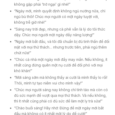
không gặp phải ‘trở ngại’ gì nhé!”
“Ngày mới, mình quyết định không ngủ nướng nữa, chỉ
ngủ bù thôi! Chúc mọi người có một ngày tuyệt vời,
không trễ giờ nhé!”
“Sáng nay trời đẹp, nhưng cà phê vẫn là lý do tôi thức
dậy. Chúc mọi người một ngày đầy năng lượng!”
“Ngày mới bắt đầu, và tôi đã chuẩn bị đủ tinh thần để đối
mặt với mọi thử thách… nhưng trước tiên, phải ngủ thêm
chút nữa!”
“Chúc cả nhà một ngày mới đầy may mắn. Nếu không, ít
nhất cũng đừng quên một nụ cười để đối phó với mọi
khó khăn!”
“Mới sáng sớm mà không thấy ai cười là mình thấy lo rồi!
Thôi, mình tự tạo niềm vui cho mình vậy!”
“Chúc mọi người sáng nay không chỉ tỉnh táo mà còn có
đủ sức mạnh để vượt qua mọi thử thách. Và nếu không,
thì ít nhất cũng phải có đủ sức để làm một ly trà sữa!”
“Chào buổi sáng! Hãy nhớ: Đừng để một ngày mới bắt
đầu mà không có ít nhất một lý do để cười!”