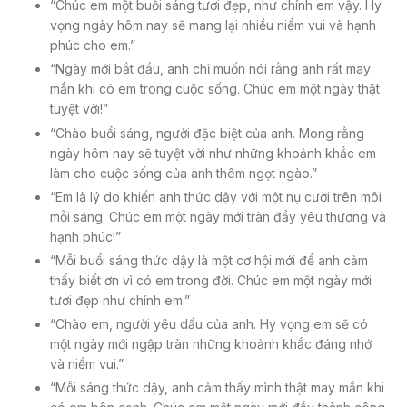
“Chúc em một buổi sáng tươi đẹp, như chính em vậy. Hy
vọng ngày hôm nay sẽ mang lại nhiều niềm vui và hạnh
phúc cho em.”
“Ngày mới bắt đầu, anh chỉ muốn nói rằng anh rất may
mắn khi có em trong cuộc sống. Chúc em một ngày thật
tuyệt vời!”
“Chào buổi sáng, người đặc biệt của anh. Mong rằng
ngày hôm nay sẽ tuyệt vời như những khoảnh khắc em
làm cho cuộc sống của anh thêm ngọt ngào.”
“Em là lý do khiến anh thức dậy với một nụ cười trên môi
mỗi sáng. Chúc em một ngày mới tràn đầy yêu thương và
hạnh phúc!”
“Mỗi buổi sáng thức dậy là một cơ hội mới để anh cảm
thấy biết ơn vì có em trong đời. Chúc em một ngày mới
tươi đẹp như chính em.”
“Chào em, người yêu dấu của anh. Hy vọng em sẽ có
một ngày mới ngập tràn những khoảnh khắc đáng nhớ
và niềm vui.”
“Mỗi sáng thức dậy, anh cảm thấy mình thật may mắn khi