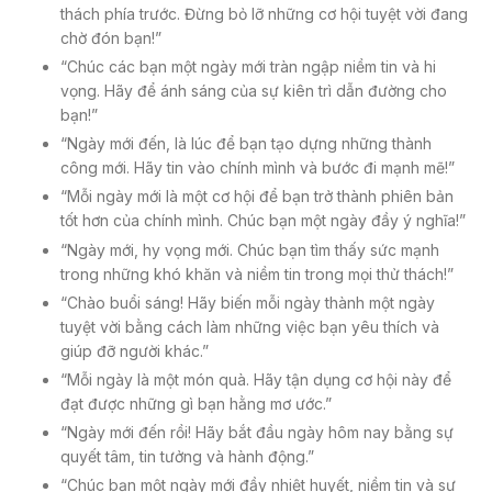
thách phía trước. Đừng bỏ lỡ những cơ hội tuyệt vời đang
chờ đón bạn!”
“Chúc các bạn một ngày mới tràn ngập niềm tin và hi
vọng. Hãy để ánh sáng của sự kiên trì dẫn đường cho
bạn!”
“Ngày mới đến, là lúc để bạn tạo dựng những thành
công mới. Hãy tin vào chính mình và bước đi mạnh mẽ!”
“Mỗi ngày mới là một cơ hội để bạn trở thành phiên bản
tốt hơn của chính mình. Chúc bạn một ngày đầy ý nghĩa!”
“Ngày mới, hy vọng mới. Chúc bạn tìm thấy sức mạnh
trong những khó khăn và niềm tin trong mọi thử thách!”
“Chào buổi sáng! Hãy biến mỗi ngày thành một ngày
tuyệt vời bằng cách làm những việc bạn yêu thích và
giúp đỡ người khác.”
“Mỗi ngày là một món quà. Hãy tận dụng cơ hội này để
đạt được những gì bạn hằng mơ ước.”
“Ngày mới đến rồi! Hãy bắt đầu ngày hôm nay bằng sự
quyết tâm, tin tưởng và hành động.”
“Chúc bạn một ngày mới đầy nhiệt huyết, niềm tin và sự