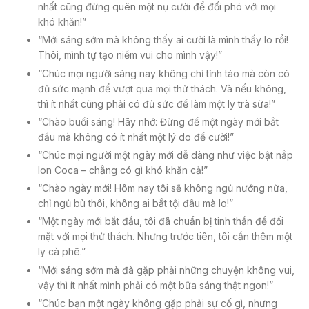
nhất cũng đừng quên một nụ cười để đối phó với mọi
khó khăn!”
“Mới sáng sớm mà không thấy ai cười là mình thấy lo rồi!
Thôi, mình tự tạo niềm vui cho mình vậy!”
“Chúc mọi người sáng nay không chỉ tỉnh táo mà còn có
đủ sức mạnh để vượt qua mọi thử thách. Và nếu không,
thì ít nhất cũng phải có đủ sức để làm một ly trà sữa!”
“Chào buổi sáng! Hãy nhớ: Đừng để một ngày mới bắt
đầu mà không có ít nhất một lý do để cười!”
“Chúc mọi người một ngày mới dễ dàng như việc bật nắp
lon Coca – chẳng có gì khó khăn cả!”
“Chào ngày mới! Hôm nay tôi sẽ không ngủ nướng nữa,
chỉ ngủ bù thôi, không ai bắt tội đâu mà lo!”
“Một ngày mới bắt đầu, tôi đã chuẩn bị tinh thần để đối
mặt với mọi thử thách. Nhưng trước tiên, tôi cần thêm một
ly cà phê.”
“Mới sáng sớm mà đã gặp phải những chuyện không vui,
vậy thì ít nhất mình phải có một bữa sáng thật ngon!”
“Chúc bạn một ngày không gặp phải sự cố gì, nhưng