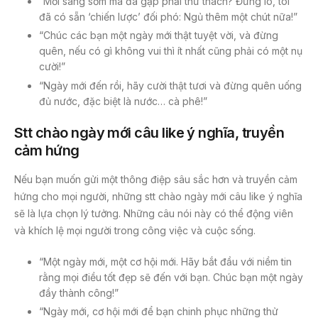
“Mới sáng sớm mà đã gặp phải thử thách? Đừng lo, tôi
đã có sẵn ‘chiến lược’ đối phó: Ngủ thêm một chút nữa!”
“Chúc các bạn một ngày mới thật tuyệt vời, và đừng
quên, nếu có gì không vui thì ít nhất cũng phải có một nụ
cười!”
“Ngày mới đến rồi, hãy cười thật tươi và đừng quên uống
đủ nước, đặc biệt là nước… cà phê!”
Stt chào ngày mới câu like ý nghĩa, truyền
cảm hứng
Nếu bạn muốn gửi một thông điệp sâu sắc hơn và truyền cảm
hứng cho mọi người, những stt chào ngày mới câu like ý nghĩa
sẽ là lựa chọn lý tưởng. Những câu nói này có thể động viên
và khích lệ mọi người trong công việc và cuộc sống.
“Một ngày mới, một cơ hội mới. Hãy bắt đầu với niềm tin
rằng mọi điều tốt đẹp sẽ đến với bạn. Chúc bạn một ngày
đầy thành công!”
“Ngày mới, cơ hội mới để bạn chinh phục những thử