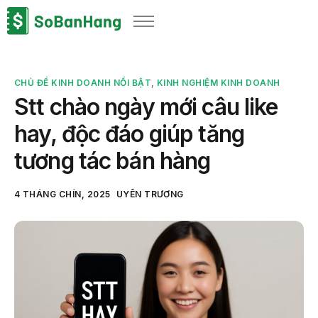
Sản phẩm
Giải pháp
CHỦ ĐỀ KINH DOANH NỔI BẬT
,
KINH NGHIỆM KINH DOANH
Bảng giá
Stt chào ngày mới câu like
Blog
hay, độc đáo giúp tăng
Thông tin thuế
tương tác bán hàng
Về chúng tôi
4 THÁNG CHÍN, 2025
UYÊN TRƯƠNG