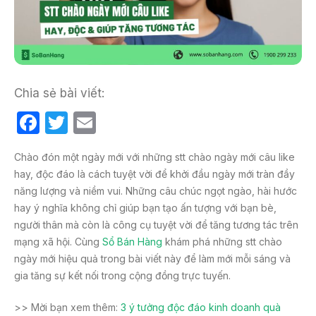
Chia sẻ bài viết:
F
T
E
a
w
m
Chào đón một ngày mới với những stt chào ngày mới câu like
c
itt
ail
hay, độc đáo là cách tuyệt vời để khởi đầu ngày mới tràn đầy
e
er
năng lượng và niềm vui. Những câu chúc ngọt ngào, hài hước
b
hay ý nghĩa không chỉ giúp bạn tạo ấn tượng với bạn bè,
người thân mà còn là công cụ tuyệt vời để tăng tương tác trên
o
mạng xã hội. Cùng
Sổ Bán Hàng
khám phá những stt chào
o
ngày mới hiệu quả trong bài viết này để làm mới mỗi sáng và
k
gia tăng sự kết nối trong cộng đồng trực tuyến.
>> Mời bạn xem thêm:
3 ý tưởng độc đáo kinh doanh quà