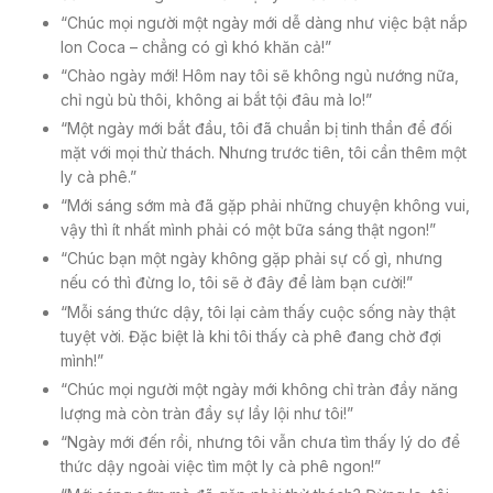
“Chúc mọi người một ngày mới dễ dàng như việc bật nắp
lon Coca – chẳng có gì khó khăn cả!”
“Chào ngày mới! Hôm nay tôi sẽ không ngủ nướng nữa,
chỉ ngủ bù thôi, không ai bắt tội đâu mà lo!”
“Một ngày mới bắt đầu, tôi đã chuẩn bị tinh thần để đối
mặt với mọi thử thách. Nhưng trước tiên, tôi cần thêm một
ly cà phê.”
“Mới sáng sớm mà đã gặp phải những chuyện không vui,
vậy thì ít nhất mình phải có một bữa sáng thật ngon!”
“Chúc bạn một ngày không gặp phải sự cố gì, nhưng
nếu có thì đừng lo, tôi sẽ ở đây để làm bạn cười!”
“Mỗi sáng thức dậy, tôi lại cảm thấy cuộc sống này thật
tuyệt vời. Đặc biệt là khi tôi thấy cà phê đang chờ đợi
mình!”
“Chúc mọi người một ngày mới không chỉ tràn đầy năng
lượng mà còn tràn đầy sự lầy lội như tôi!”
“Ngày mới đến rồi, nhưng tôi vẫn chưa tìm thấy lý do để
thức dậy ngoài việc tìm một ly cà phê ngon!”