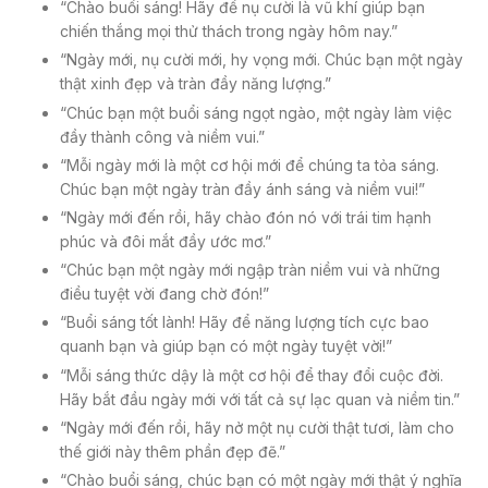
“Chào buổi sáng! Hãy để nụ cười là vũ khí giúp bạn
chiến thắng mọi thử thách trong ngày hôm nay.”
“Ngày mới, nụ cười mới, hy vọng mới. Chúc bạn một ngày
thật xinh đẹp và tràn đầy năng lượng.”
“Chúc bạn một buổi sáng ngọt ngào, một ngày làm việc
đầy thành công và niềm vui.”
“Mỗi ngày mới là một cơ hội mới để chúng ta tỏa sáng.
Chúc bạn một ngày tràn đầy ánh sáng và niềm vui!”
“Ngày mới đến rồi, hãy chào đón nó với trái tim hạnh
phúc và đôi mắt đầy ước mơ.”
“Chúc bạn một ngày mới ngập tràn niềm vui và những
điều tuyệt vời đang chờ đón!”
“Buổi sáng tốt lành! Hãy để năng lượng tích cực bao
quanh bạn và giúp bạn có một ngày tuyệt vời!”
“Mỗi sáng thức dậy là một cơ hội để thay đổi cuộc đời.
Hãy bắt đầu ngày mới với tất cả sự lạc quan và niềm tin.”
“Ngày mới đến rồi, hãy nở một nụ cười thật tươi, làm cho
thế giới này thêm phần đẹp đẽ.”
“Chào buổi sáng, chúc bạn có một ngày mới thật ý nghĩa