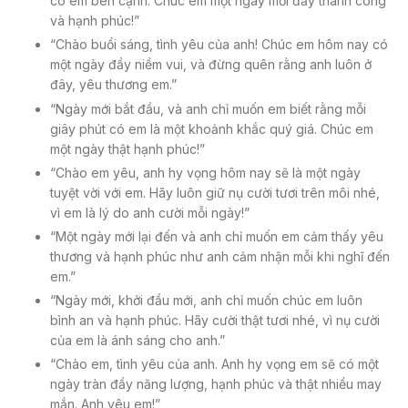
có em bên cạnh. Chúc em một ngày mới đầy thành công
và hạnh phúc!”
“Chào buổi sáng, tình yêu của anh! Chúc em hôm nay có
một ngày đầy niềm vui, và đừng quên rằng anh luôn ở
đây, yêu thương em.”
“Ngày mới bắt đầu, và anh chỉ muốn em biết rằng mỗi
giây phút có em là một khoảnh khắc quý giá. Chúc em
một ngày thật hạnh phúc!”
“Chào em yêu, anh hy vọng hôm nay sẽ là một ngày
tuyệt vời với em. Hãy luôn giữ nụ cười tươi trên môi nhé,
vì em là lý do anh cười mỗi ngày!”
“Một ngày mới lại đến và anh chỉ muốn em cảm thấy yêu
thương và hạnh phúc như anh cảm nhận mỗi khi nghĩ đến
em.”
“Ngày mới, khởi đầu mới, anh chỉ muốn chúc em luôn
bình an và hạnh phúc. Hãy cười thật tươi nhé, vì nụ cười
của em là ánh sáng cho anh.”
“Chào em, tình yêu của anh. Anh hy vọng em sẽ có một
ngày tràn đầy năng lượng, hạnh phúc và thật nhiều may
mắn. Anh yêu em!”