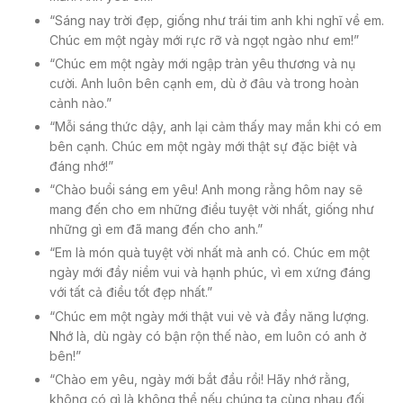
“Sáng nay trời đẹp, giống như trái tim anh khi nghĩ về em.
Chúc em một ngày mới rực rỡ và ngọt ngào như em!”
“Chúc em một ngày mới ngập tràn yêu thương và nụ
cười. Anh luôn bên cạnh em, dù ở đâu và trong hoàn
cảnh nào.”
“Mỗi sáng thức dậy, anh lại cảm thấy may mắn khi có em
bên cạnh. Chúc em một ngày mới thật sự đặc biệt và
đáng nhớ!”
“Chào buổi sáng em yêu! Anh mong rằng hôm nay sẽ
mang đến cho em những điều tuyệt vời nhất, giống như
những gì em đã mang đến cho anh.”
“Em là món quà tuyệt vời nhất mà anh có. Chúc em một
ngày mới đầy niềm vui và hạnh phúc, vì em xứng đáng
với tất cả điều tốt đẹp nhất.”
“Chúc em một ngày mới thật vui vẻ và đầy năng lượng.
Nhớ là, dù ngày có bận rộn thế nào, em luôn có anh ở
bên!”
“Chào em yêu, ngày mới bắt đầu rồi! Hãy nhớ rằng,
không có gì là không thể nếu chúng ta cùng nhau đối