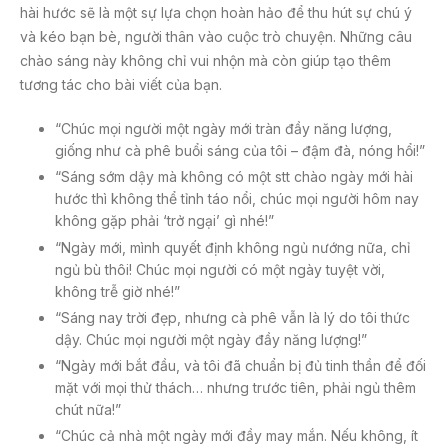
hài hước sẽ là một sự lựa chọn hoàn hảo để thu hút sự chú ý
và kéo bạn bè, người thân vào cuộc trò chuyện. Những câu
chào sáng này không chỉ vui nhộn mà còn giúp tạo thêm
tương tác cho bài viết của bạn.
“Chúc mọi người một ngày mới tràn đầy năng lượng,
giống như cà phê buổi sáng của tôi – đậm đà, nóng hổi!”
“Sáng sớm dậy mà không có một stt chào ngày mới hài
hước thì không thể tỉnh táo nổi, chúc mọi người hôm nay
không gặp phải ‘trở ngại’ gì nhé!”
“Ngày mới, mình quyết định không ngủ nướng nữa, chỉ
ngủ bù thôi! Chúc mọi người có một ngày tuyệt vời,
không trễ giờ nhé!”
“Sáng nay trời đẹp, nhưng cà phê vẫn là lý do tôi thức
dậy. Chúc mọi người một ngày đầy năng lượng!”
“Ngày mới bắt đầu, và tôi đã chuẩn bị đủ tinh thần để đối
mặt với mọi thử thách… nhưng trước tiên, phải ngủ thêm
chút nữa!”
“Chúc cả nhà một ngày mới đầy may mắn. Nếu không, ít