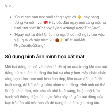
Ví dụ:
“Chúc các bạn một buổi sáng tuyệt vời
, đầy năng
lượng và niềm vui
! Hãy bắt đầu ngày mới cùng một nụ
cười tươi nhé! #ChàoNgàyMới #NăngLượngTíchCực”
“Ngày mới lại đến! Chúc mọi người có một ngày làm việc
hiệu quả và đầy niềm vui
. #BắtĐầuMới
#NụCườiBuổiSáng”
Sử dụng hình ảnh minh họa bắt mắt
Một bài đăng chỉ có văn bản sẽ dễ bị bỏ qua trong khi các bài
đăng có hình ảnh thường thu hút sự chú ý hơn. Hãy chắc chắn
rằng bạn kèm theo một hình ảnh đẹp, liên quan đến chủ đề
buổi sáng, để bài đăng thêm phần sinh động. Hình ảnh có thể
là một cảnh đẹp, một cốc cà phê buổi sáng, hoặc một bức
tranh với thông điệp tích cực. Điều này sẽ giúp bài đăng của
bạn trở nên bắt mắt hơn và dễ dàng thu hút lượt tương tác.