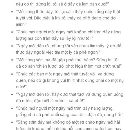
nếu có thì đừng lo, tôi sẽ ở đây để làm bạn cười!”
“Mỗi sáng thức dậy, tôi lại cảm thấy cuộc sống này thật
tuyệt vời. Đặc biệt là khi tôi thấy cà phê đang chờ đợi
mình!”
“Chúc mọi người một ngày mới không chỉ tràn đầy năng
lượng mà còn tràn đầy sự lầy lội như tôi!”
“Ngày mới đến rồi, nhưng tôi vẫn chưa tìm thấy lý do để
thức dậy ngoài việc tìm một ly cà phê ngon!”
“Mới sáng sớm mà đã gặp phải thử thách? Đừng lo, tôi
đã có sẵn ‘chiến lược’ đối phó: Ngủ thêm một chút nữa!”
“Chúc các bạn một ngày mới thật tuyệt vời, và đừng
quên, nếu có gì không vui thì ít nhất cũng phải có một nụ
cười!”
“Ngày mới đến rồi, hãy cười thật tươi và đừng quên uống
đủ nước, đặc biệt là nước… cà phê!”
“Chúc mọi người một ngày mới tràn đầy năng lượng,
giống như cà phê buổi sáng của tôi – đậm đà, nóng hổi!”
“Sáng sớm dậy mà không có một stt chào ngày mới hài
hước thì không thể tỉnh táo nổi, chúc mọi người hôm nay