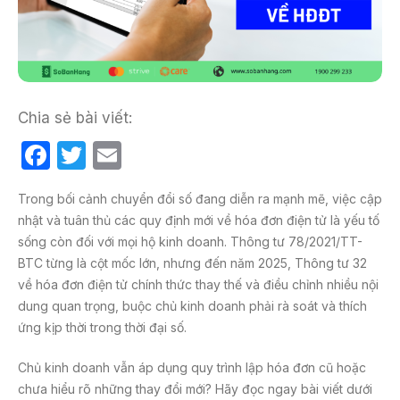
Chia sẻ bài viết:
F
T
E
a
w
m
Trong bối cảnh chuyển đổi số đang diễn ra mạnh mẽ, việc cập
c
itt
ail
nhật và tuân thủ các quy định mới về hóa đơn điện tử là yếu tố
e
er
sống còn đối với mọi hộ kinh doanh. Thông tư 78/2021/TT-
b
BTC từng là cột mốc lớn, nhưng đến năm 2025, Thông tư 32
về hóa đơn điện tử chính thức thay thế và điều chỉnh nhiều nội
o
dung quan trọng, buộc chủ kinh doanh phải rà soát và thích
o
ứng kịp thời trong thời đại số.
k
Chủ kinh doanh vẫn áp dụng quy trình lập hóa đơn cũ hoặc
chưa hiểu rõ những thay đổi mới? Hãy đọc ngay bài viết dưới