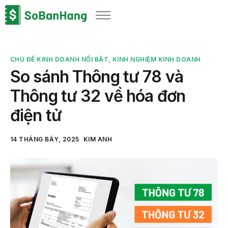
Sản phẩm
Giải pháp
CHỦ ĐỀ KINH DOANH NỔI BẬT
,
KINH NGHIỆM KINH DOANH
Bảng giá
So sánh Thông tư 78 và
Blog
Thông tư 32 về hóa đơn
Thông tin thuế
điện tử
Về chúng tôi
14 THÁNG BẢY, 2025
KIM ANH