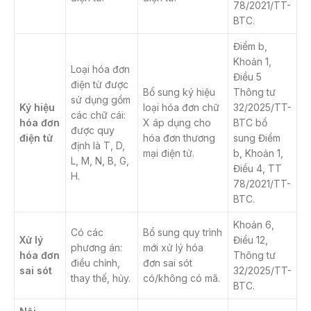
78/2021/TT-
BTC.
Điểm b,
Khoản 1,
Loại hóa đơn
Điều 5
điện tử được
Bổ sung ký hiệu
Thông tư
sử dụng gồm
Ký hiệu
loại hóa đơn chữ
32/2025/TT-
các chữ cái:
hóa đơn
X áp dụng cho
BTC bổ
được quy
điện tử
hóa đơn thương
sung Điểm
định là T, D,
mại điện tử.
b, Khoản 1,
L, M, N, B, G,
Điều 4, TT
H.
78/2021/TT-
BTC.
Khoản 6,
Có các
Bổ sung quy trình
Xử lý
Điều 12,
phương án:
mới xử lý hóa
hóa đơn
Thông tư
điều chỉnh,
đơn sai sót
sai sót
32/2025/TT-
thay thế, hủy.
có/không có mã.
BTC.