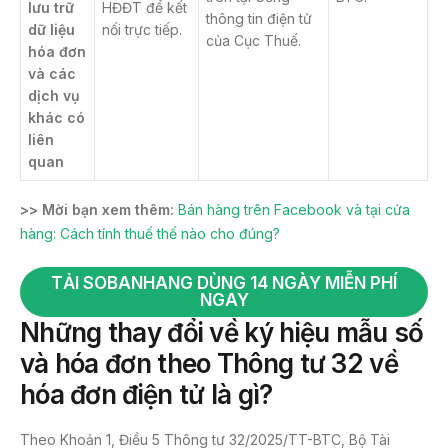
lưu trữ
HĐĐT để kết
thông tin điện tử
dữ liệu
nối trực tiếp.
của Cục Thuế.
hóa đơn
và các
dịch vụ
khác có
liên
quan
>> Mời bạn xem thêm:
Bán hàng trên Facebook và tại cửa
hàng: Cách tính thuế thế nào cho đúng?
TẢI SOBANHANG DÙNG 14 NGÀY MIỄN PHÍ
NGAY
Những thay đổi về ký hiệu mẫu số
và hóa đơn theo Thông tư 32 về
hóa đơn điện tử
là gì?
Theo Khoản 1, Điều 5 Thông tư 32/2025/TT-BTC, Bộ Tài