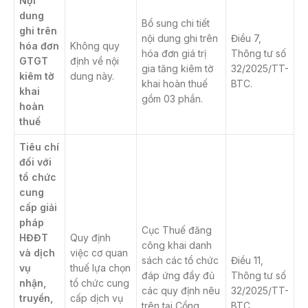
Nội
dung
Bổ sung chi tiết
ghi trên
nội dung ghi trên
Điều 7,
hóa đơn
Không quy
hóa đơn giá trị
Thông tư số
GTGT
định về nội
gia tăng kiêm tờ
32/2025/TT-
kiêm tờ
dung này.
khai hoàn thuế
BTC.
khai
gồm 03 phần.
hoàn
thuế
Tiêu chí
đối với
tổ chức
cung
cấp giải
pháp
Cục Thuế đăng
HĐĐT
Quy định
công khai danh
và dịch
việc cơ quan
sách các tổ chức
Điều 11,
vụ
thuế lựa chọn
đáp ứng đầy đủ
Thông tư số
nhận,
tổ chức cung
các quy định nêu
32/2025/TT-
truyền,
cấp dịch vụ
trên tại Cổng
BTC.