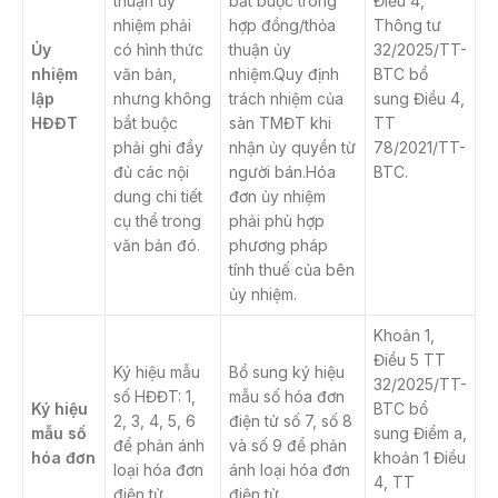
thuận ủy
bắt buộc trong
Điều 4,
nhiệm phải
hợp đồng/thỏa
Thông tư
Ủy
có hình thức
thuận ủy
32/2025/TT-
nhiệm
văn bản,
nhiệm.Quy định
BTC bổ
lập
nhưng không
trách nhiệm của
sung Điều 4,
HĐĐT
bắt buộc
sàn TMĐT khi
TT
phải ghi đầy
nhận ủy quyền từ
78/2021/TT-
đủ các nội
người bán.Hóa
BTC.
dung chi tiết
đơn ủy nhiệm
cụ thể trong
phải phù hợp
văn bản đó.
phương pháp
tính thuế của bên
ủy nhiệm.
Khoản 1,
Điều 5 TT
Ký hiệu mẫu
Bổ sung ký hiệu
32/2025/TT-
số HĐĐT: 1,
mẫu số hóa đơn
Ký hiệu
BTC bổ
2, 3, 4, 5, 6
điện tử số 7, số 8
mẫu số
sung Điểm a,
để phản ánh
và số 9 để phản
hóa đơn
khoản 1 Điều
loại hóa đơn
ánh loại hóa đơn
4, TT
điện tử.
điện tử.