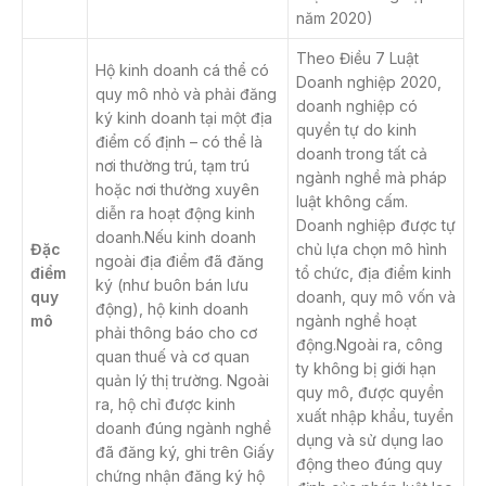
năm 2020)
Theo Điều 7 Luật
Hộ kinh doanh cá thể có
Doanh nghiệp 2020,
quy mô nhỏ và phải đăng
doanh nghiệp có
ký kinh doanh tại một địa
quyền tự do kinh
điểm cố định – có thể là
doanh trong tất cả
nơi thường trú, tạm trú
ngành nghề mà pháp
hoặc nơi thường xuyên
luật không cấm.
diễn ra hoạt động kinh
Doanh nghiệp được tự
doanh.Nếu kinh doanh
Đặc
chủ lựa chọn mô hình
ngoài địa điểm đã đăng
điểm
tổ chức, địa điểm kinh
ký (như buôn bán lưu
quy
doanh, quy mô vốn và
động), hộ kinh doanh
mô
ngành nghề hoạt
phải thông báo cho cơ
động.Ngoài ra, công
quan thuế và cơ quan
ty không bị giới hạn
quản lý thị trường. Ngoài
quy mô, được quyền
ra, hộ chỉ được kinh
xuất nhập khẩu, tuyển
doanh đúng ngành nghề
dụng và sử dụng lao
đã đăng ký, ghi trên Giấy
động theo đúng quy
chứng nhận đăng ký hộ