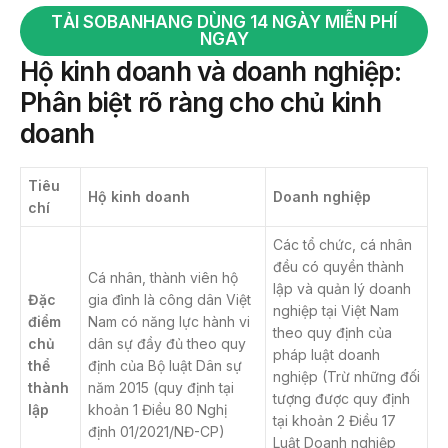
TẢI SOBANHANG DÙNG 14 NGÀY MIỄN PHÍ
NGAY
Hộ kinh doanh và doanh nghiệp:
Phân biệt rõ ràng cho chủ kinh
doanh
Tiêu
Hộ kinh doanh
Doanh nghiệp
chí
Các tổ chức, cá nhân
đều có quyền thành
Cá nhân, thành viên hộ
lập và quản lý doanh
Đặc
gia đình là công dân Việt
nghiệp tại Việt Nam
điểm
Nam có năng lực hành vi
theo quy định của
chủ
dân sự đầy đủ theo quy
pháp luật doanh
thể
định của Bộ luật Dân sự
nghiệp (Trừ những đối
thành
năm 2015 (quy định tại
tượng được quy định
lập
khoản 1 Điều 80 Nghị
tại khoản 2 Điều 17
định 01/2021/NĐ-CP)
Luật Doanh nghiệp