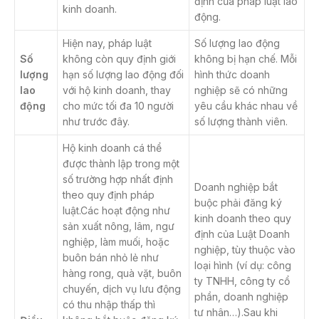
định của pháp luật lao
kinh doanh.
động.
Hiện nay, pháp luật
Số lượng lao động
Số
không còn quy định giới
không bị hạn chế. Mỗi
lượng
hạn số lượng lao động đối
hình thức doanh
lao
với hộ kinh doanh, thay
nghiệp sẽ có những
động
cho mức tối đa 10 người
yêu cầu khác nhau về
như trước đây.
số lượng thành viên.
Hộ kinh doanh cá thể
được thành lập trong một
số trường hợp nhất định
Doanh nghiệp bắt
theo quy định pháp
buộc phải đăng ký
luật.Các hoạt động như
kinh doanh theo quy
sản xuất nông, lâm, ngư
định của Luật Doanh
nghiệp, làm muối, hoặc
nghiệp, tùy thuộc vào
buôn bán nhỏ lẻ như
loại hình (ví dụ: công
hàng rong, quà vặt, buôn
ty TNHH, công ty cổ
chuyến, dịch vụ lưu động
phần, doanh nghiệp
có thu nhập thấp thì
tư nhân…).Sau khi