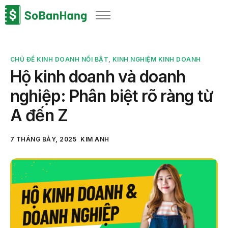
Sản phẩm
Giải pháp
CHỦ ĐỀ KINH DOANH NỔI BẬT
,
KINH NGHIỆM KINH DOANH
Bảng giá
Hộ kinh doanh và doanh
Blog
nghiệp: Phân biệt rõ ràng từ
Thông tin thuế
A đến Z
Về chúng tôi
7 THÁNG BẢY, 2025
KIM ANH