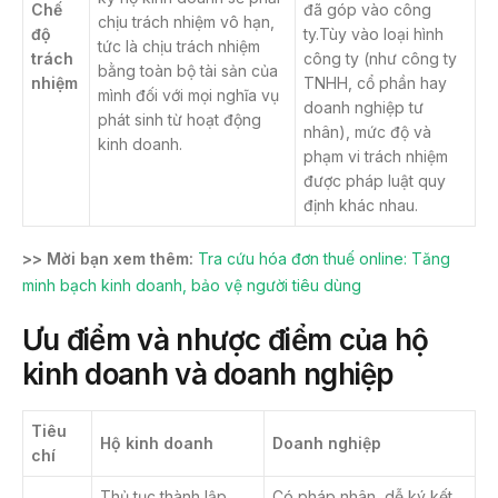
Chế
đã góp vào công
chịu trách nhiệm vô hạn,
độ
ty.Tùy vào loại hình
tức là chịu trách nhiệm
trách
công ty (như công ty
bằng toàn bộ tài sản của
nhiệm
TNHH, cổ phần hay
mình đối với mọi nghĩa vụ
doanh nghiệp tư
phát sinh từ hoạt động
nhân), mức độ và
kinh doanh.
phạm vi trách nhiệm
được pháp luật quy
định khác nhau.
>> Mời bạn xem thêm:
Tra cứu hóa đơn thuế online: Tăng
minh bạch kinh doanh, bảo vệ người tiêu dùng
Ưu điểm và nhược điểm của hộ
kinh doanh và doanh nghiệp
Tiêu
Hộ kinh doanh
Doanh nghiệp
chí
Thủ tục thành lập
Có pháp nhân, dễ ký kết