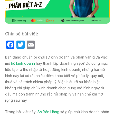
Chia sẻ bài viết:
F
T
E
a
w
m
Bạn đang chuẩn bị khởi sự kinh doanh và phân vân giữa việc
c
itt
ail
mở
hộ kinh doanh
hay thành lập doanh nghiệp? Dù cùng mục
e
er
tiêu tạo ra thu nhập từ hoạt động kinh doanh, nhưng hai mô
b
hình này lại có rất nhiều điểm khác biệt về pháp lý, quy mô,
thuế và cả trách nhiệm pháp lý. Việc hiểu rõ sự khác biệt
o
không chỉ giúp chủ kinh doanh chọn đúng mô hình ngay từ
o
đầu mà còn tránh những rắc rối pháp lý và hạn chế khi mở
k
rộng sau này.
Trong bài viết này,
Sổ Bán Hàng
sẽ giúp chủ kinh doanh phân