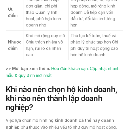
đơn giản, chi phí
hợp đồng, mở rộng kinh
Ưu
thấp Quản lý linh
doanh Dễ tiếp cận vốn
điểm
hoạt, phù hợp kinh
đầu tư, đối tác tin tưởng
doanh nhỏ
hơn
Khó mở rộng quy mô
Thủ tục kế toán, thuế và
Nhược
Chịu trách nhiệm vô
pháp lý phức tạp hơn Chi
điểm
hạn, rủi ro cá nhân
phí duy trì hoạt động cao
cao
hơn hộ kinh doanh
>> Mời bạn xem thêm:
Hóa đơn khách sạn: Cập nhật nhanh
mẫu & quy định mới nhất
Khi nào nên chọn hộ kinh doanh,
khi nào nên thành lập doanh
nghiệp?
Việc lựa chọn mô hình
hộ kinh doanh cá thể hay doanh
nghiệp
phụ thuộc vào nhiều yếu tố như quy mô hoạt động,