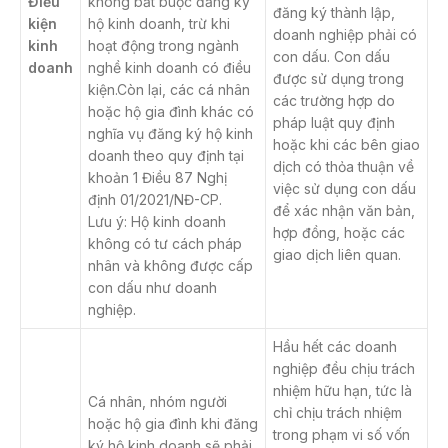
Điều
không bắt buộc đăng ký
đăng ký thành lập,
kiện
hộ kinh doanh, trừ khi
doanh nghiệp phải có
kinh
hoạt động trong ngành
con dấu. Con dấu
doanh
nghề kinh doanh có điều
được sử dụng trong
kiện.Còn lại, các cá nhân
các trường hợp do
hoặc hộ gia đình khác có
pháp luật quy định
nghĩa vụ đăng ký hộ kinh
hoặc khi các bên giao
doanh theo quy định tại
dịch có thỏa thuận về
khoản 1 Điều 87 Nghị
việc sử dụng con dấu
định 01/2021/NĐ-CP.
để xác nhận văn bản,
Lưu ý: Hộ kinh doanh
hợp đồng, hoặc các
không có tư cách pháp
giao dịch liên quan.
nhân và không được cấp
con dấu như doanh
nghiệp.
Hầu hết các doanh
nghiệp đều chịu trách
nhiệm hữu hạn, tức là
Cá nhân, nhóm người
chỉ chịu trách nhiệm
hoặc hộ gia đình khi đăng
trong phạm vi số vốn
ký hộ kinh doanh sẽ phải