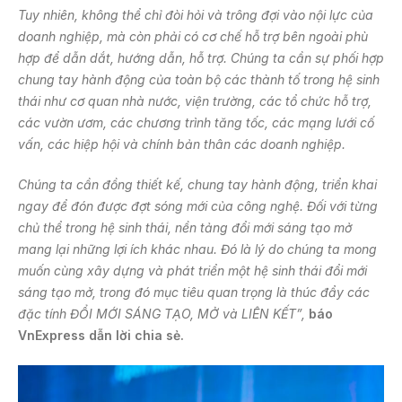
Tuy nhiên, không thể chỉ đòi hỏi và trông đợi vào nội lực của
doanh nghiệp, mà còn phải có cơ chế hỗ trợ bên ngoài phù
hợp để dẫn dắt, hướng dẫn, hỗ trợ. Chúng ta cần sự phối hợp
chung tay hành động của toàn bộ các thành tố trong hệ sinh
thái như cơ quan nhà nước, viện trường, các tổ chức hỗ trợ,
các vườn ươm, các chương trình tăng tốc, các mạng lưới cố
vấn, các hiệp hội và chính bản thân các doanh nghiệp.
Chúng ta cần đồng thiết kế, chung tay hành động, triển khai
ngay để đón được đợt sóng mới của công nghệ. Đối với từng
chủ thể trong hệ sinh thái, nền tảng đổi mới sáng tạo mở
mang lại những lợi ích khác nhau. Đó là lý do chúng ta mong
muốn cùng xây dựng và phát triển một hệ sinh thái đổi mới
sáng tạo mở, trong đó mục tiêu quan trọng là thúc đẩy các
đặc tính ĐỔI MỚI SÁNG TẠO, MỞ và LIÊN KẾT”,
báo
VnExpress dẫn lời chia sẻ.