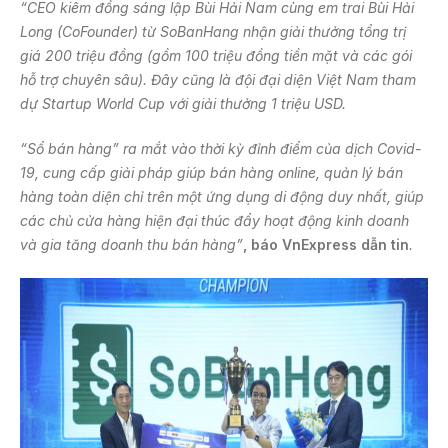
“CEO kiêm đồng sáng lập Bùi Hải Nam cùng em trai Bùi Hải
Long (CoFounder) từ SoBanHang nhận giải thưởng tổng trị
giá 200 triệu đồng (gồm 100 triệu đồng tiền mặt và các gói
hỗ trợ chuyên sâu). Đây cũng là đội đại diện Việt Nam tham
dự Startup World Cup với giải thưởng 1 triệu USD.
“Sổ bán hàng” ra mắt vào thời kỳ đỉnh điểm của dịch Covid-
19, cung cấp giải pháp giúp bán hàng online, quản lý bán
hàng toàn diện chỉ trên một ứng dụng di động duy nhất, giúp
các chủ cửa hàng hiện đại thúc đẩy hoạt động kinh doanh
và gia tăng doanh thu bán hàng”
, báo VnExpress dẫn tin
.