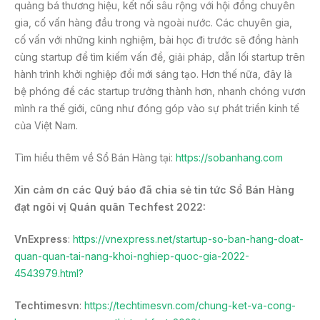
quảng bá thương hiệu, kết nối sâu rộng với hội đồng chuyên
gia, cố vấn hàng đầu trong và ngoài nước. Các chuyên gia,
cố vấn với những kinh nghiệm, bài học đi trước sẽ đồng hành
cùng startup để tìm kiếm vấn đề, giải pháp, dẫn lối startup trên
hành trình khởi nghiệp đổi mới sáng tạo. Hơn thế nữa, đây là
bệ phóng để các startup trưởng thành hơn, nhanh chóng vươn
mình ra thế giới, cũng như đóng góp vào sự phát triển kinh tế
của Việt Nam.
Tìm hiểu thêm về Sổ Bán Hàng tại:
https://sobanhang.com
Xin cảm ơn các Quý báo đã chia sẻ tin tức Sổ Bán Hàng
đạt ngôi vị Quán quân Techfest 2022:
VnExpress
:
https://vnexpress.net/startup-so-ban-hang-doat-
quan-quan-tai-nang-khoi-nghiep-quoc-gia-2022-
4543979.html?
Techtimesvn
:
https://techtimesvn.com/chung-ket-va-cong-