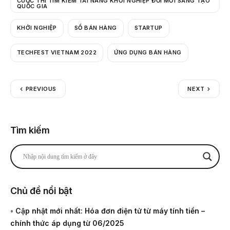
CUỘC THI TÌM KIẾM TÀI NĂNG KHỞI NGHIỆP ĐỔI MỚI SÁNG TẠO
QUỐC GIA
KHỞI NGHIỆP
SỔ BÁN HÀNG
STARTUP
TECHFEST VIETNAM 2022
ỨNG DỤNG BÁN HÀNG
PREVIOUS
NEXT
Tìm kiếm
Chủ đề nổi bật
•
Cập nhật mới nhất: Hóa đơn điện tử từ máy tính tiền –
chính thức áp dụng từ 06/2025