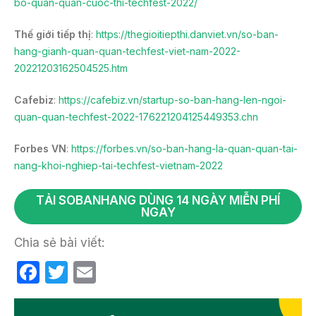
bo-quan-quan-cuoc-thi-techfest-2022/
Thế giới tiếp thị
:
https://thegioitiepthi.danviet.vn/so-ban-
hang-gianh-quan-quan-techfest-viet-nam-2022-
20221203162504525.htm
Cafebiz
:
https://cafebiz.vn/startup-so-ban-hang-len-ngoi-
quan-quan-techfest-2022-176221204125449353.chn
Forbes VN
:
https://forbes.vn/so-ban-hang-la-quan-quan-tai-
nang-khoi-nghiep-tai-techfest-vietnam-2022
TẢI SOBANHANG DÙNG 14 NGÀY MIỄN PHÍ
NGAY
Chia sẻ bài viết:
F
T
E
a
w
m