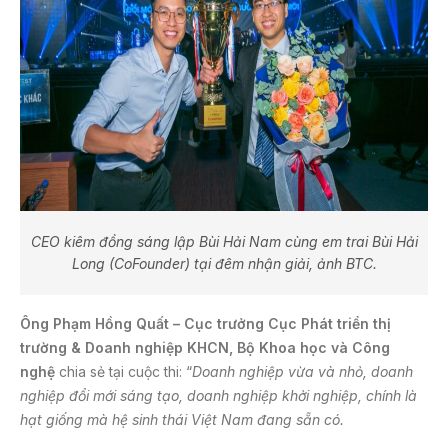
CEO kiêm đồng sáng lập Bùi Hải Nam cùng em trai Bùi Hải
Long (CoFounder) tại đêm nhận giải, ảnh BTC.
Ông Phạm Hồng Quất – Cục trưởng Cục Phát triển thị
trường & Doanh nghiệp KHCN, Bộ Khoa học và Công
nghệ
chia sẻ tại cuộc thi: “
Doanh nghiệp vừa và nhỏ, doanh
nghiệp đổi mới sáng tạo, doanh nghiệp khởi nghiệp, chính là
hạt giống mà hệ sinh thái Việt Nam đang sẵn có.