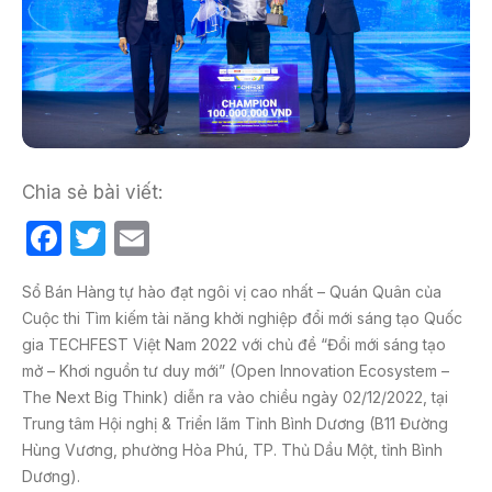
Chia sẻ bài viết:
F
T
E
a
w
m
️Sổ Bán Hàng tự hào đạt ngôi vị cao nhất – Quán Quân của
c
itt
ail
Cuộc thi Tìm kiếm tài năng khởi nghiệp đổi mới sáng tạo Quốc
e
er
gia TECHFEST Việt Nam 2022 với chủ đề “Đổi mới sáng tạo
b
mở – Khơi nguồn tư duy mới” (Open Innovation Ecosystem –
The Next Big Think) diễn ra vào chiều ngày 02/12/2022, tại
o
Trung tâm Hội nghị & Triển lãm Tỉnh Bình Dương (B11 Đường
o
Hùng Vương, phường Hòa Phú, TP. Thủ Dầu Một, tỉnh Bình
k
Dương).