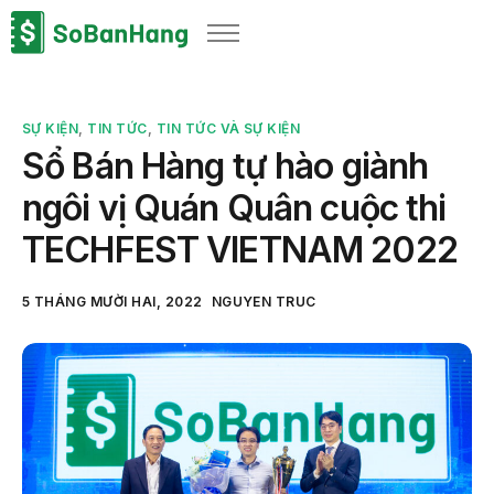
Sản phẩm
Giải pháp
SỰ KIỆN
,
TIN TỨC
,
TIN TỨC VÀ SỰ KIỆN
Bảng giá
Sổ Bán Hàng tự hào giành
Blog
ngôi vị Quán Quân cuộc thi
Thông tin thuế
TECHFEST VIETNAM 2022
Về chúng tôi
5 THÁNG MƯỜI HAI, 2022
NGUYEN TRUC