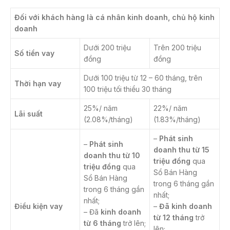
Đối với khách hàng là cá nhân kinh doanh, chủ hộ kinh
doanh
Dưới 200 triệu
Trên 200 triệu
Số tiền vay
đồng
đồng
Dưới 100 triệu từ 12 – 60 tháng, trên
Thời hạn vay
100 triệu tối thiểu 30 tháng
25%/ năm
22%/ năm
Lãi suất
(2.08%/tháng)
(1.83%/tháng)
–
Phát sinh
–
Phát sinh
doanh thu từ 15
doanh thu từ 10
triệu đồng
qua
triệu đồng
qua
Sổ Bán Hàng
Sổ Bán Hàng
trong 6 tháng gần
trong 6 tháng gần
nhất;
nhất;
Điều kiện vay
–
Đã kinh doanh
– Đã
kinh doanh
từ 12 tháng
trở
từ 6 tháng
trở lên;
lên;