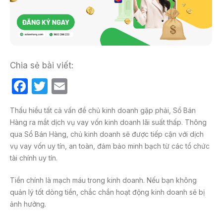
Chia sẻ bài viết:
F
T
E
a
w
m
Thấu hiểu tất cả vấn đề chủ kinh doanh gặp phải, Sổ Bán
c
itt
ail
Hàng ra mắt dịch vụ vay vốn kinh doanh lãi suất thấp. Thông
e
er
qua Sổ Bán Hàng, chủ kinh doanh sẽ được tiếp cận với dịch
b
vụ vay vốn uy tín, an toàn, đảm bảo minh bạch từ các tổ chức
tài chính uy tín.
o
o
Tiền chính là mạch máu trong kinh doanh. Nếu bạn không
k
quản lý tốt dòng tiền, chắc chắn hoạt động kinh doanh sẽ bị
ảnh hưởng.