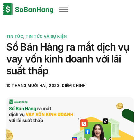
Sản phẩm
Giải pháp
TIN TỨC
,
TIN TỨC VÀ SỰ KIỆN
Bảng giá
Sổ Bán Hàng ra mắt dịch vụ
Blog
vay vốn kinh doanh với lãi
Thông tin thuế
suất thấp
Về chúng tôi
10 THÁNG MƯỜI HAI, 2023
DIỄM CHINH