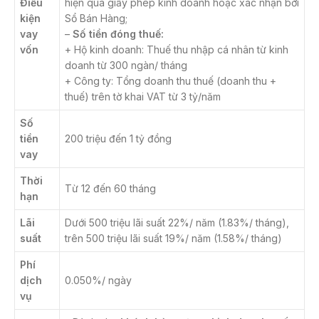
Điều
hiện qua giấy phép kinh doanh hoặc xác nhận bởi
kiện
Sổ Bán Hàng;
vay
–
Số tiền đóng thuế:
vốn
+ Hộ kinh doanh: Thuế thu nhập cá nhân từ kinh
doanh từ 300 ngàn/ tháng
+ Công ty: Tổng doanh thu thuế (doanh thu +
thuế) trên tờ khai VAT từ 3 tỷ/năm
Số
tiền
200 triệu đến 1 tỷ đồng
vay
Thời
Từ 12 đến 60 tháng
hạn
Lãi
Dưới 500 triệu lãi suất 22%/ năm (1.83%/ tháng),
suất
trên 500 triệu lãi suất 19%/ năm (1.58%/ tháng)
Phí
dịch
0.050%/ ngày
vụ