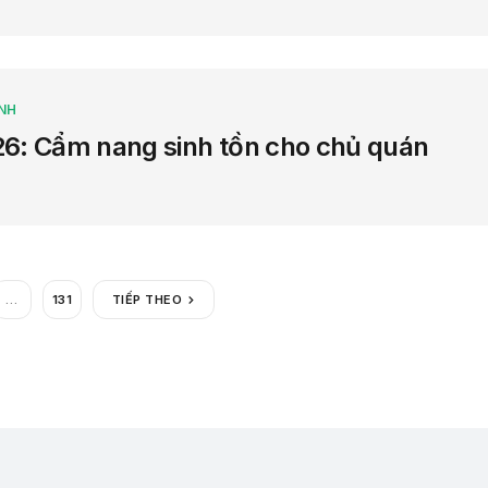
NH
6: Cẩm nang sinh tồn cho chủ quán
…
131
TIẾP THEO