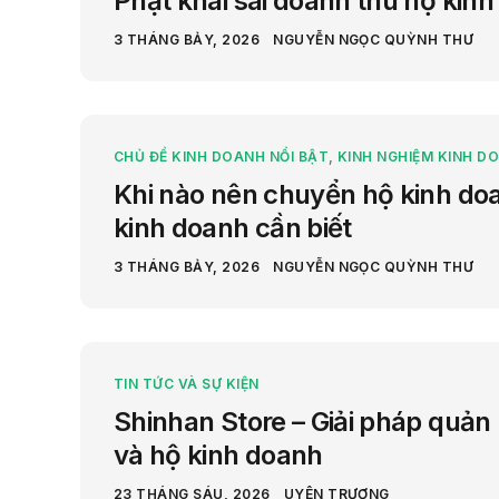
Phạt khai sai doanh thu hộ kin
3 THÁNG BẢY, 2026
NGUYỄN NGỌC QUỲNH THƯ
CHỦ ĐỀ KINH DOANH NỔI BẬT
,
KINH NGHIỆM KINH D
Khi nào nên chuyển hộ kinh do
kinh doanh cần biết
3 THÁNG BẢY, 2026
NGUYỄN NGỌC QUỲNH THƯ
TIN TỨC VÀ SỰ KIỆN
Shinhan Store – Giải pháp quản 
và hộ kinh doanh
23 THÁNG SÁU, 2026
UYÊN TRƯƠNG