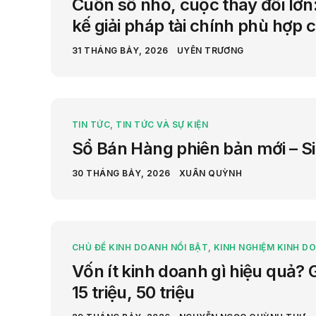
Cuốn sổ nhỏ, cuộc thay đổi lớn:
kế giải pháp tài chính phù hợp 
31 THÁNG BẢY, 2026
UYÊN TRƯƠNG
TIN TỨC
,
TIN TỨC VÀ SỰ KIỆN
Sổ Bán Hàng phiên bản mới – S
30 THÁNG BẢY, 2026
XUÂN QUỲNH
CHỦ ĐỀ KINH DOANH NỔI BẬT
,
KINH NGHIỆM KINH D
Vốn ít kinh doanh gì hiệu quả? G
15 triệu, 50 triệu