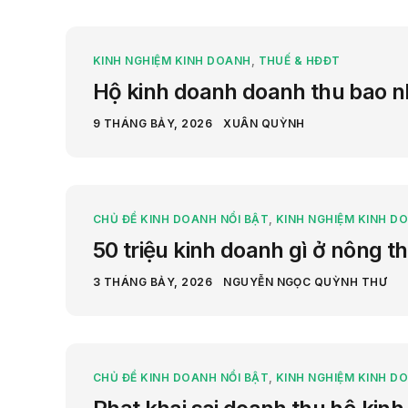
KINH NGHIỆM KINH DOANH
,
THUẾ & HĐĐT
Hộ kinh doanh doanh thu bao nh
9 THÁNG BẢY, 2026
XUÂN QUỲNH
CHỦ ĐỀ KINH DOANH NỔI BẬT
,
KINH NGHIỆM KINH D
50 triệu kinh doanh gì ở nông t
3 THÁNG BẢY, 2026
NGUYỄN NGỌC QUỲNH THƯ
CHỦ ĐỀ KINH DOANH NỔI BẬT
,
KINH NGHIỆM KINH D