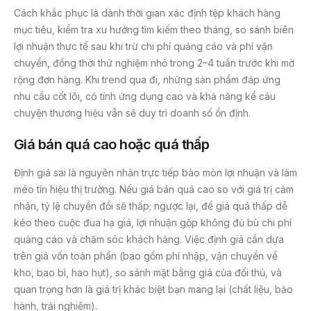
Cách khắc phục là dành thời gian xác định tệp khách hàng
mục tiêu, kiểm tra xu hướng tìm kiếm theo tháng, so sánh biên
lợi nhuận thực tế sau khi trừ chi phí quảng cáo và phí vận
chuyển, đồng thời thử nghiệm nhỏ trong 2–4 tuần trước khi mở
rộng đơn hàng. Khi trend qua đi, những sản phẩm đáp ứng
nhu cầu cốt lõi, có tính ứng dụng cao và khả năng kể câu
chuyện thương hiệu vẫn sẽ duy trì doanh số ổn định.
Giá bán quá cao hoặc quá thấp
Định giá sai là nguyên nhân trực tiếp bào mòn lợi nhuận và làm
méo tín hiệu thị trường. Nếu giá bán quá cao so với giá trị cảm
nhận, tỷ lệ chuyển đổi sẽ thấp; ngược lại, để giá quá thấp dễ
kéo theo cuộc đua hạ giá, lợi nhuận gộp không đủ bù chi phí
quảng cáo và chăm sóc khách hàng. Việc định giá cần dựa
trên giá vốn toàn phần (bao gồm phí nhập, vận chuyển về
kho, bao bì, hao hụt), so sánh mặt bằng giá của đối thủ, và
quan trọng hơn là giá trị khác biệt bạn mang lại (chất liệu, bảo
hành, trải nghiệm).