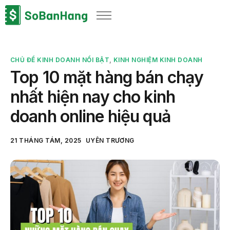
Sản phẩm
Giải pháp
CHỦ ĐỀ KINH DOANH NỔI BẬT
,
KINH NGHIỆM KINH DOANH
Bảng giá
Top 10 mặt hàng bán chạy
Blog
nhất hiện nay cho kinh
Thông tin thuế
doanh online hiệu quả
Về chúng tôi
21 THÁNG TÁM, 2025
UYÊN TRƯƠNG