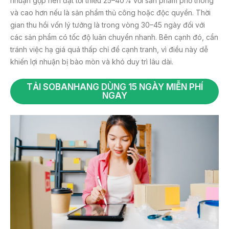
nhuận gộp nên đạt tối thiểu 25–40% với sản phẩm phổ thông
và cao hơn nếu là sản phẩm thủ công hoặc độc quyền. Thời
gian thu hồi vốn lý tưởng là trong vòng 30–45 ngày đối với
các sản phẩm có tốc độ luân chuyển nhanh. Bên cạnh đó, cần
tránh việc hạ giá quá thấp chỉ để cạnh tranh, vì điều này dễ
khiến lợi nhuận bị bào mòn và khó duy trì lâu dài.
TẢI SOBANHANG DÙNG 15 NGÀY MIỄN PHÍ
NGAY