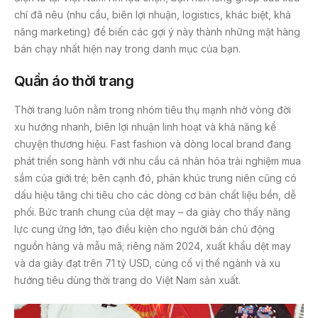
chí đã nêu (nhu cầu, biên lợi nhuận, logistics, khác biệt, khả
năng marketing) để biến các gợi ý này thành những mặt hàng
bán chạy nhất hiện nay trong danh mục của bạn.
Quần áo thời trang
Thời trang luôn nằm trong nhóm tiêu thụ mạnh nhờ vòng đời
xu hướng nhanh, biên lợi nhuận linh hoạt và khả năng kể
chuyện thương hiệu. Fast fashion và dòng local brand đang
phát triển song hành với nhu cầu cá nhân hóa trải nghiệm mua
sắm của giới trẻ; bên cạnh đó, phân khúc trung niên cũng có
dấu hiệu tăng chi tiêu cho các dòng cơ bản chất liệu bền, dễ
phối. Bức tranh chung của dệt may – da giày cho thấy năng
lực cung ứng lớn, tạo điều kiện cho người bán chủ động
nguồn hàng và mẫu mã; riêng năm 2024, xuất khẩu dệt may
và da giày đạt trên 71 tỷ USD, củng cố vị thế ngành và xu
hướng tiêu dùng thời trang do Việt Nam sản xuất.