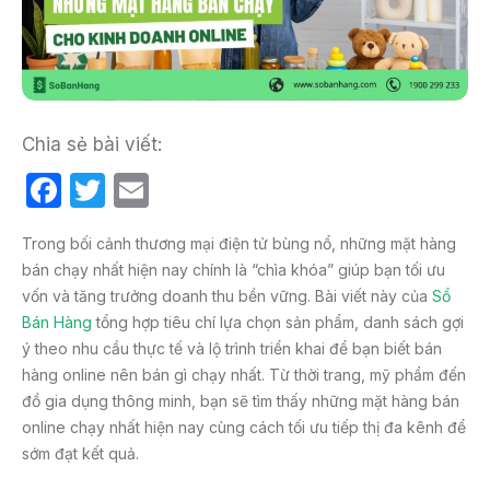
Chia sẻ bài viết:
F
T
E
a
w
m
Trong bối cảnh thương mại điện tử bùng nổ, những mặt hàng
c
itt
ail
bán chạy nhất hiện nay chính là “chìa khóa” giúp bạn tối ưu
e
er
vốn và tăng trưởng doanh thu bền vững. Bài viết này của
Sổ
b
Bán Hàng
tổng hợp tiêu chí lựa chọn sản phẩm, danh sách gợi
ý theo nhu cầu thực tế và lộ trình triển khai để bạn biết bán
o
hàng online nên bán gì chạy nhất. Từ thời trang, mỹ phẩm đến
o
đồ gia dụng thông minh, bạn sẽ tìm thấy những mặt hàng bán
k
online chạy nhất hiện nay cùng cách tối ưu tiếp thị đa kênh để
sớm đạt kết quả.