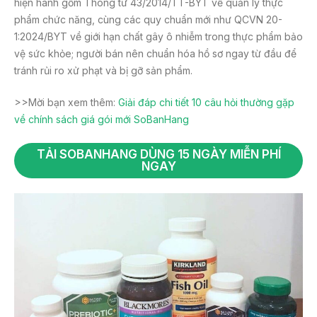
hiện hành gồm Thông tư 43/2014/TT-BYT về quản lý thực
phẩm chức năng, cùng các quy chuẩn mới như QCVN 20-
1:2024/BYT về giới hạn chất gây ô nhiễm trong thực phẩm bảo
vệ sức khỏe; người bán nên chuẩn hóa hồ sơ ngay từ đầu để
tránh rủi ro xử phạt và bị gỡ sản phẩm.
>>Mời bạn xem thêm:
Giải đáp chi tiết 10 câu hỏi thường gặp
về chính sách giá gói mới SoBanHang
TẢI SOBANHANG DÙNG 15 NGÀY MIỄN PHÍ
NGAY