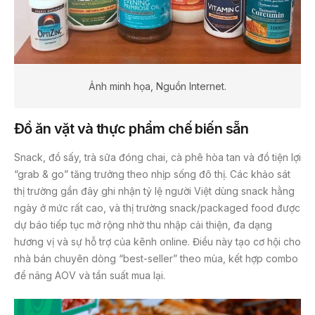
Ảnh minh họa, Nguồn Internet.
Đồ ăn vặt và thực phẩm chế biến sẵn
Snack, đồ sấy, trà sữa đóng chai, cà phê hòa tan và đồ tiện lợi
“grab & go” tăng trưởng theo nhịp sống đô thị. Các khảo sát
thị trường gần đây ghi nhận tỷ lệ người Việt dùng snack hằng
ngày ở mức rất cao, và thị trường snack/packaged food được
dự báo tiếp tục mở rộng nhờ thu nhập cải thiện, đa dạng
hương vị và sự hỗ trợ của kênh online. Điều này tạo cơ hội cho
nhà bán chuyên dòng “best-seller” theo mùa, kết hợp combo
để nâng AOV và tần suất mua lại.