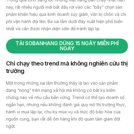
nay, rất nhiều người mới bắt đầu rơi vào các “bẫy” chọn sản
phẩm khiến hiệu quả kinh doanh suy giảm, vốn bị chôn và chi
phí vận hành đội lên. Ba sai lầm dưới đây xuất hiện phổ biến
nhất và cần được nhận diện sớm để tránh lặp lại.
TẢI SOBANHANG DÙNG 15 NGÀY MIỄN PHÍ
NGAY
Chỉ chạy theo trend mà không nghiên cứu thị
trường
Một trong những sai lầm thường thấy là lao vào sản phẩm
đang “nóng” trên mạng xã hội mà không có bất kỳ kiểm
chứng nào về nhu cầu bền vững. Trend có thể tạo doanh số
ngắn hạn, nhưng nếu không đánh giá quy mô thị trường thực,
hành vi mua lặp lại, chu kỳ mùa vụ và mức độ bão hòa của
nguồn cung, bạn rất dễ ôm hàng khi độ quan tâm giảm đột
ngột.