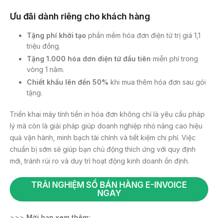
Ưu đãi dành riêng cho khách hàng
Tặng phí khởi tạo
phần mềm hóa đơn điện tử trị giá 1,1
triệu đồng.
Tặng 1.000
hóa đơn điện tử
đầu tiên
miễn phí trong
vòng 1 năm.
Chiết khấu lên đến 50%
khi mua thêm hóa đơn sau gói
tặng.
Triển khai máy tính tiền in hóa đơn không chỉ là yêu cầu pháp
lý mà còn là giải pháp giúp doanh nghiệp nhỏ nâng cao hiệu
quả vận hành, minh bạch tài chính và tiết kiệm chi phí. Việc
chuẩn bị sớm sẽ giúp bạn chủ động thích ứng với quy định
mới, tránh rủi ro và duy trì hoạt động kinh doanh ổn định.
TRẢI NGHIỆM SỔ BÁN HÀNG E-INVOICE
NGAY
>>>
Mời bạn xem thêm: