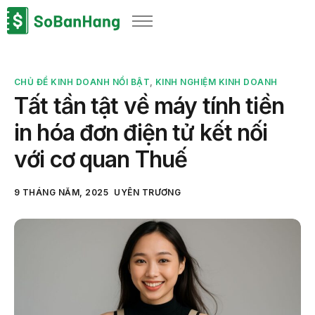
Sản phẩm
Giải pháp
CHỦ ĐỀ KINH DOANH NỔI BẬT
,
KINH NGHIỆM KINH DOANH
Bảng giá
Tất tần tật về máy tính tiền
Blog
in hóa đơn điện tử kết nối
Thông tin thuế
với cơ quan Thuế
Về chúng tôi
9 THÁNG NĂM, 2025
UYÊN TRƯƠNG