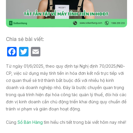
Chia sẻ bài viết:
F
T
E
a
w
m
Từ ngày 01/6/2025, theo quy định tại Nghị định 70/2025/NĐ-
c
itt
ail
CP, việc sử dụng máy tính tiền in hóa đơn kết nối trực tiếp với
e
er
cơ quan thuế sẽ trở thành bắt buộc đối với nhiều hộ kinh
b
doanh và doanh nghiệp nhỏ. Đây là bước chuyển quan trọng
trong quá trình hiện đại hóa công tác quản lý thuế, đòi hỏi các
o
đơn vị kinh doanh cần chủ động triển khai đúng quy chuẩn để
o
tránh vi phạm và gián đoạn hoạt động.
k
Cùng
Sổ Bán Hàng
tìm hiểu chi tiết trong bài viết hôm nay nhé!