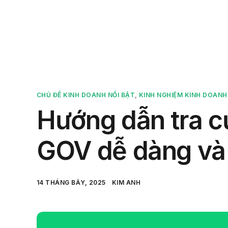
Sản 
CHỦ ĐỀ KINH DOANH NỔI BẬT
,
KINH NGHIỆM KINH DOANH
Hướng dẫn tra c
GOV dễ dàng và
14 THÁNG BẢY, 2025
KIM ANH