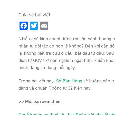
Chia sẻ bài viết:
F
T
E
a
w
m
Nhiều chủ kinh doanh từng rơi vào cảnh hoang 
c
itt
ail
nhận từ đối tác có hợp lệ không? Đến khi cần đối 
e
er
lại không biết tra cứu ở đâu, bắt đầu từ đâu. Sa
b
điện tử GOV trở nên nghiêm ngặt hơn, khiến khôn
o
mình đang sử dụng mỗi ngày.
o
k
Trong bài viết này,
Sổ Bán Hàng
sẽ hướng dẫn tr
dàng và chuẩn Thông tư 32 hiện nay.
>> Mời bạn xem thêm:
Thuế khoán và thuế kê khai: Phân biệt chi tiết c