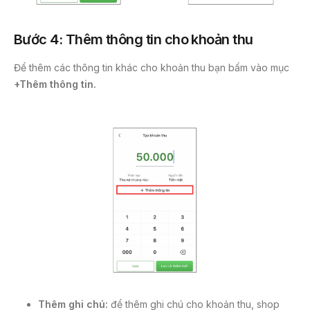
Bước 4: Thêm thông tin cho khoản thu
Để thêm các thông tin khác cho khoản thu bạn bấm vào mục
+Thêm thông tin.
Thêm ghi chú:
để thêm ghi chú cho khoản thu, shop