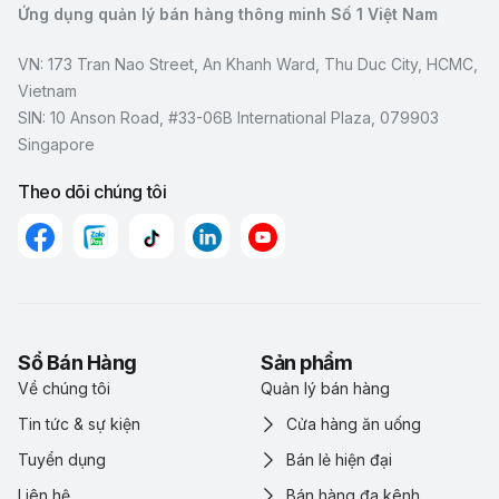
Ứng dụng quản lý bán hàng thông minh Số 1 Việt Nam
VN: 173 Tran Nao Street, An Khanh Ward, Thu Duc City, HCMC,
Vietnam
SIN: 10 Anson Road, #33-06B International Plaza, 079903
Singapore
Theo dõi chúng tôi
Sổ Bán Hàng
Sản phẩm
Về chúng tôi
Quản lý bán hàng
Tin tức & sự kiện
Cửa hàng ăn uống
Tuyển dụng
Bán lẻ hiện đại
Liên hệ
Bán hàng đa kênh