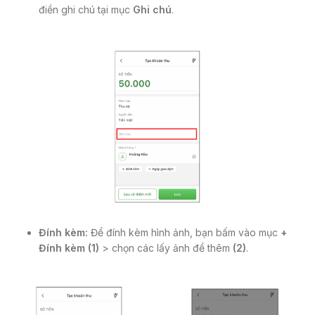
điền ghi chú tại mục
Ghi chú
.
Đính kèm:
Để đính kèm hình ảnh, bạn bấm vào mục
+
Đính kèm (1)
> chọn các lấy ảnh để thêm
(2)
.