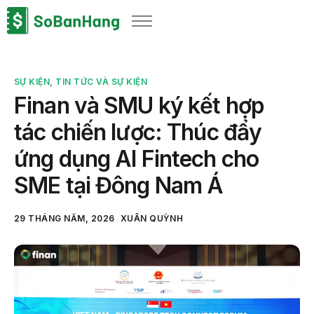
Sản phẩm
Giải pháp
SỰ KIỆN
,
TIN TỨC VÀ SỰ KIỆN
Bảng giá
Finan và SMU ký kết hợp
Blog
tác chiến lược: Thúc đẩy
Thông tin thuế
ứng dụng AI Fintech cho
Về chúng tôi
SME tại Đông Nam Á
29 THÁNG NĂM, 2026
XUÂN QUỲNH