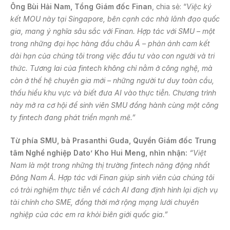
Ông Bùi Hải Nam, Tổng Giám đốc Finan
, chia sẻ: “
Việc ký
kết MOU này tại Singapore, bên cạnh các nhà lãnh đạo quốc
gia, mang ý nghĩa sâu sắc với Finan. Hợp tác với SMU – một
trong những đại học hàng đầu châu Á – phản ánh cam kết
dài hạn của chúng tôi trong việc đầu tư vào con người và tri
thức. Tương lai của fintech không chỉ nằm ở công nghệ, mà
còn ở thế hệ chuyên gia mới – những người tư duy toàn cầu,
thấu hiểu khu vực và biết đưa AI vào thực tiễn. Chương trình
này mở ra cơ hội để sinh viên SMU đồng hành cùng một công
ty fintech đang phát triển mạnh mẽ.”
Từ phía SMU, bà Prasanthi Guda, Quyền Giám đốc Trung
tâm Nghề nghiệp Dato’ Kho Hui Meng, nhìn nhận:
“Việt
Nam là một trong những thị trường fintech năng động nhất
Đông Nam Á. Hợp tác với Finan giúp sinh viên của chúng tôi
có trải nghiệm thực tiễn về cách AI đang định hình lại dịch vụ
tài chính cho SME, đồng thời mở rộng mạng lưới chuyên
nghiệp của các em ra khỏi biên giới quốc gia.”