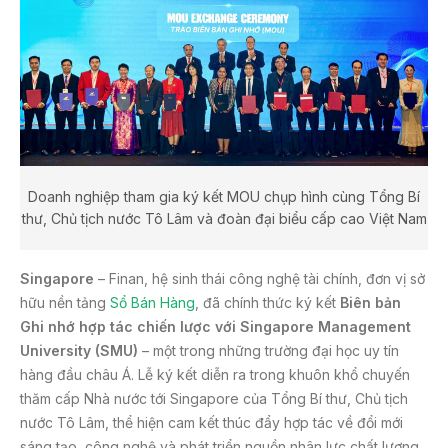
o
k
Doanh nghiệp tham gia ký kết MOU chụp hình cùng Tổng Bí
thư, Chủ tịch nước Tô Lâm và đoàn đại biểu cấp cao Việt Nam
Singapore
– Finan, hệ sinh thái công nghệ tài chính, đơn vị sở
hữu nền tảng
Sổ Bán Hàng
, đã chính thức ký kết
Biên bản
Ghi nhớ hợp tác chiến lược với Singapore Management
University (SMU)
– một trong những trường đại học uy tín
hàng đầu châu Á. Lễ ký kết diễn ra trong khuôn khổ chuyến
thăm cấp Nhà nước tới Singapore của Tổng Bí thư, Chủ tịch
nước Tô Lâm, thể hiện cam kết thúc đẩy hợp tác về đổi mới
sáng tạo, công nghệ và phát triển nguồn nhân lực chất lượng