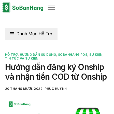
Sản phẩm
Giải pháp
Bảng giá
Danh Mục Hỗ Trợ
Blog
Thông tin thuế
HỖ TRỢ
,
HƯỚNG DẪN SỬ DỤNG
,
SOBANHANG POS
,
SỰ KIỆN
,
TIN TỨC VÀ SỰ KIỆN
Về chúng tôi
Hướng dẫn đăng ký Onship
và nhận tiền COD từ Onship
20 THÁNG MƯỜI, 2022
PHÚC HUỲNH