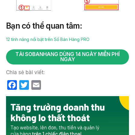
Bạn có thể quan tâm:
12 tính năng nổi bật trên Sổ Bán Hàng PRO
TẢI SOBANHANG DÙNG 14 NGÀY MIỄN PHÍ
NGAY
Chia sẻ bài viết:
F
T
E
a
w
m
c
itt
ail
e
er
b
o