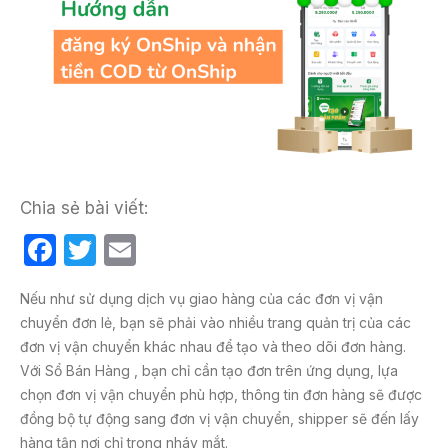
Chia sẻ bài viết:
F
T
E
a
w
m
Nếu như sử dụng dịch vụ giao hàng của các đơn vị vận
c
itt
ail
chuyển đơn lẻ, bạn sẽ phải vào nhiều trang quản trị của các
e
er
đơn vị vận chuyển khác nhau để tạo và theo dõi đơn hàng.
b
Với Sổ Bán Hàng , bạn chỉ cần tạo đơn trên ứng dụng, lựa
chọn đơn vị vận chuyển phù hợp, thông tin đơn hàng sẽ được
o
đồng bộ tự động sang đơn vị vận chuyển, shipper sẽ đến lấy
o
hàng tận nơi chỉ trong nháy mắt.