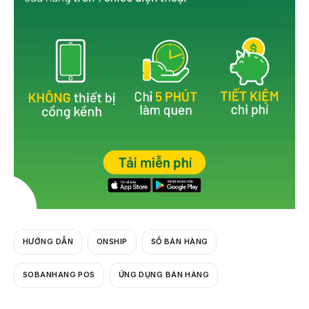
o
k
HƯỚNG DẪN
ONSHIP
SỔ BÁN HÀNG
SOBANHANG POS
ỨNG DỤNG BÁN HÀNG