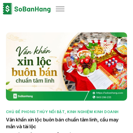
Sản phẩm
Giải pháp
Bảng giá
Blog
Thông tin thuế
Về chúng tôi
CHỦ ĐỀ PHONG THỦY NỔI BẬT
,
KINH NGHIỆM KINH DOANH
Văn khấn xin lộc buôn bán chuẩn tâm linh, cầu may
mắn và tài lộc