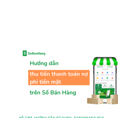
Sản 
HỖ TRỢ
,
HƯỚNG DẪN SỬ DỤNG
,
SOBANHANG POS