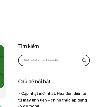
Đăng nhập
Đăng ký
 thuế
Về chúng tôi
Tìm kiếm
Chủ đề nổi bật
•
Cập nhật mới nhất: Hóa đơn điện tử
từ máy tính tiền – chính thức áp dụng
từ 06/2025
Ý