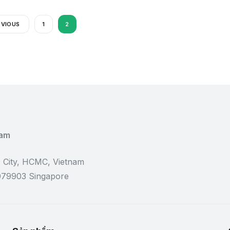
EVIOUS
1
2
Nam
 City, HCMC, Vietnam
 079903 Singapore