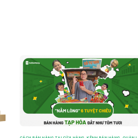
phẩm
Giải pháp
Bảng giá
Blog
Thông tin
CÁCH BÁN HÀNG TẠI CỬA HÀNG
,
KÊNH BÁN HÀNG
,
QUẢN L