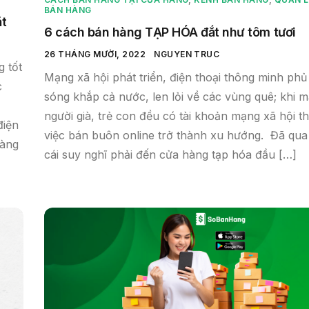
BÁN HÀNG
ặt
6 cách bán hàng TẠP HÓA đắt như tôm tươi
26 THÁNG MƯỜI, 2022
NGUYEN TRUC
g tốt
Mạng xã hội phát triển, điện thoại thông minh phủ
c
sóng khắp cả nước, len lỏi về các vùng quê; khi 
người già, trẻ con đều có tài khoản mạng xã hội th
điện
việc bán buôn online trở thành xu hướng. Đã qua 
càng
cái suy nghĩ phải đến cửa hàng tạp hóa đầu […]