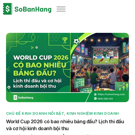
Sản phẩm
Giải pháp
Bảng giá
Blog
Thông tin thuế
Về chúng tôi
CHỦ ĐỀ KINH DOANH NỔI BẬT
,
KINH NGHIỆM KINH DOANH
World Cup 2026 có bao nhiêu bảng đấu? Lịch thi đấu
và cơ hội kinh doanh bội thu