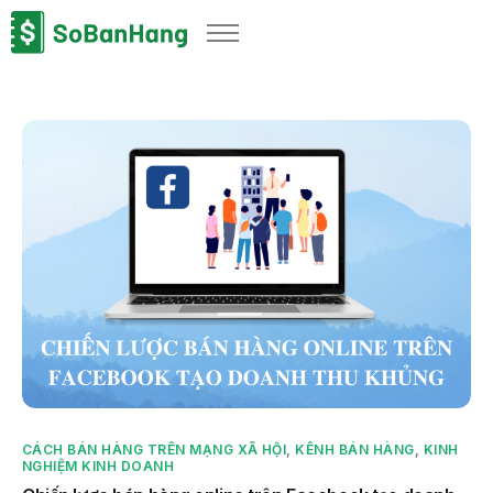
Sản phẩm
Giải pháp
Bảng giá
Blog
Thông tin thuế
Về chúng tôi
CÁCH BÁN HÀNG TRÊN MẠNG XÃ HỘI
,
KÊNH BÁN HÀNG
,
KINH
NGHIỆM KINH DOANH