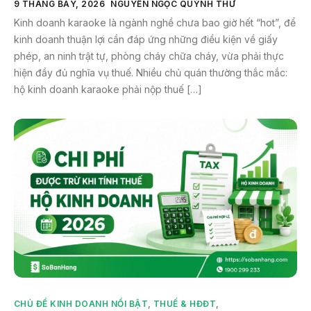
9 THÁNG BẢY, 2026
NGUYỄN NGỌC QUỲNH THƯ
Kinh doanh karaoke là ngành nghề chưa bao giờ hết “hot”, để
kinh doanh thuận lợi cần đáp ứng những điều kiện về giấy
phép, an ninh trật tự, phòng cháy chữa cháy, vừa phải thực
hiện đầy đủ nghĩa vụ thuế. Nhiều chủ quán thường thắc mắc:
hộ kinh doanh karaoke phải nộp thuế […]
CHỦ ĐỀ KINH DOANH NỔI BẬT
,
THUẾ & HĐĐT
,