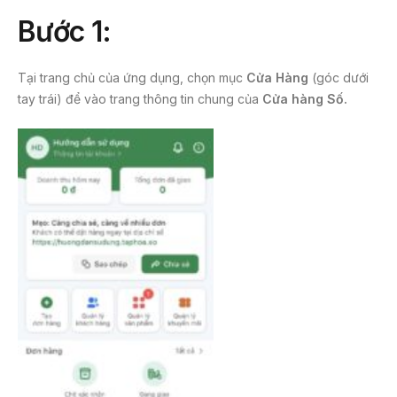
a
w
m
Bước 1:
c
itt
ail
e
er
Tại trang chủ của ứng dụng, chọn mục
Cửa Hàng
(góc dưới
b
tay trái) để vào trang thông tin chung của
Cửa hàng Số.
o
o
k