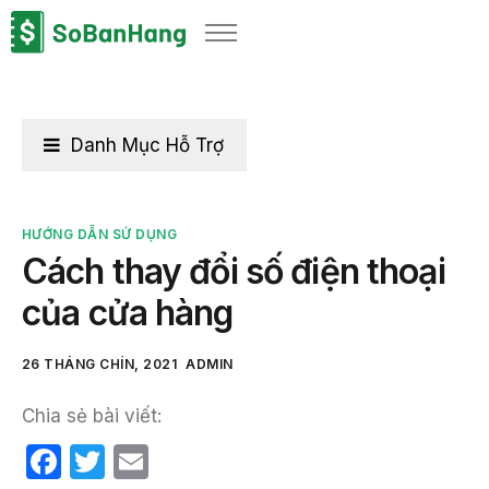
Sản phẩm
Giải pháp
Bảng giá
Danh Mục Hỗ Trợ
Blog
Thông tin thuế
HƯỚNG DẪN SỬ DỤNG
Cách thay đổi số điện thoại
Về chúng tôi
của cửa hàng
26 THÁNG CHÍN, 2021
ADMIN
Chia sẻ bài viết:
F
T
E