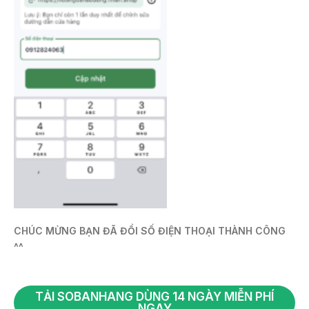
CHÚC MỪNG BẠN ĐÃ ĐỔI SỐ ĐIỆN THOẠI THÀNH CÔNG
^^
TẢI SOBANHANG DÙNG 14 NGÀY MIỄN PHÍ
NGAY